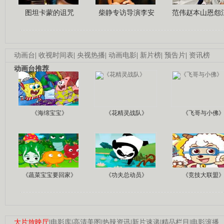
图坦卡蒙的诅咒
柴静专访导演李安
范伟赵本山恩怨
动画台
|
收视时间表
|
央视热播
|
动画电影
|
新片榜
|
预告片
|
资讯榜
动画台推荐
《海绵宝宝》
《花精灵战队》
《飞哥与小佛
《蔬菜宝宝要回家》
《功夫总动员》
《竞技大联盟
大片放映厅
|
电影库
|
高清美图
|
热辣资讯
|
新片速递
|
精品栏目
|
电影滚播