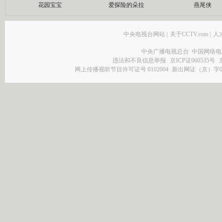
花园宝宝
爱探险的朵拉
燕尾侠
中央电视台网站
|
关于CCTV.com
|
人
中央广播电视总台 中国网络电
违法和不良信息举报
京ICP证060535号
网上传播视听节目许可证号 0102004
新出网证（京）字0