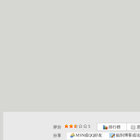
5
评分
排行榜
意
MSN或QQ好友
贴到博客或
分享