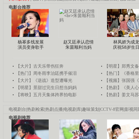
电影台推荐
杨幂多线发展
赵又廷承认恋情
林凤娇为成
演员变身歌手
朱茵顺利当妈
庆祝58岁生
【大片】古天乐带伤狂奔
【明星】郑秀文备
【热门】周冬雨李治廷携手催泪
【热门】《香格里
【大片】《逆战》造型遭曝光
【视频】张国强《
【明星】景甜过完生日想当妈妈
【热剧】《美人心
【将映】五月天集体跨界拍电影
【热剧】姜文马苏
电视剧台
|
热剧检索
|
热剧点播
|
电视剧库
|
趣味策划
|
CCTV-8官网
|
影视同
电视剧推荐