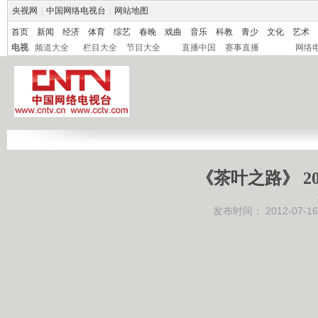
央视网
|
中国网络电视台
|
网站地图
首页
新闻
经济
体育
综艺
春晚
戏曲
音乐
科教
青少
文化
艺术
电视
频道大全
栏目大全
节目大全
直播中国
赛事直播
网络
《茶叶之路》 20
发布时间：
2012-07-16