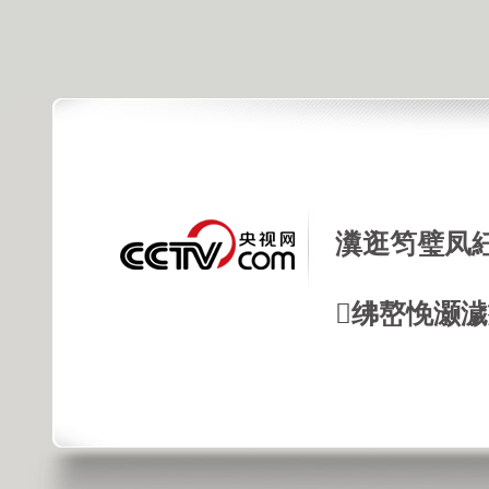
瀵逛笉璧凤
绋嶅悗灏