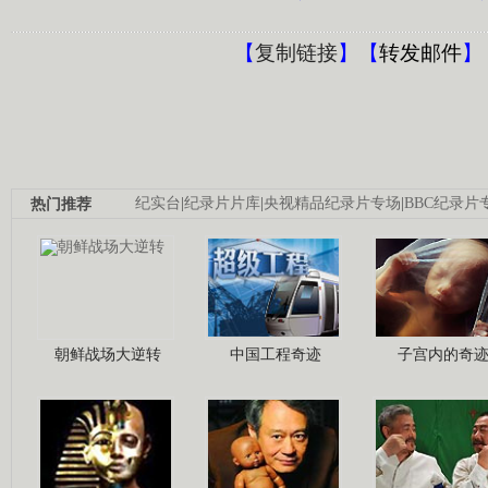
【
复制链接
】【
转发邮件
】
热门推荐
纪实台
|
纪录片片库
|
央视精品纪录片专场
|
BBC纪录片
朝鲜战场大逆转
中国工程奇迹
子宫内的奇