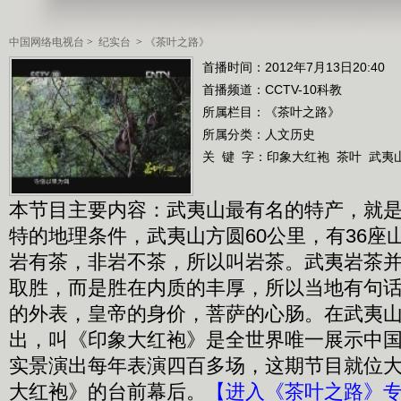
中国网络电视台
>
纪实台
>
《茶叶之路》
首播时间：2012年7月13日20:40
首播频道：
CCTV-10科教
所属栏目：
《茶叶之路》
所属分类：人文历史
关 键 字：
印象大红袍
茶叶
武夷
本节目主要内容：武夷山最有名的特产，就
特的地理条件，武夷山方圆60公里，有36座
岩有茶，非岩不茶，所以叫岩茶。武夷岩茶
取胜，而是胜在内质的丰厚，所以当地有句
的外表，皇帝的身价，菩萨的心肠。在武夷
出，叫《印象大红袍》是全世界唯一展示中
实景演出每年表演四百多场，这期节目就位
大红袍》的台前幕后。
【进入《茶叶之路》