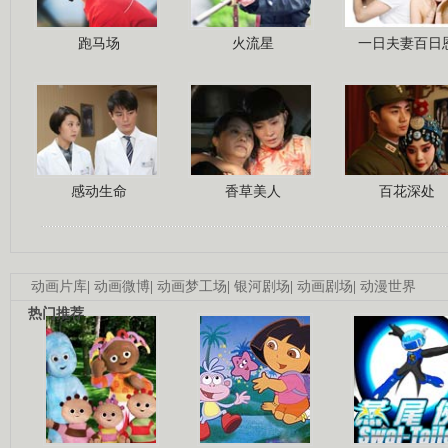
跑马场
火流星
一日夫妻百日
感动生命
香草美人
百花深处
动画片库
|
动画微博
|
动画梦工场
|
银河剧场
|
动画剧场
|
动漫世界
热门推荐