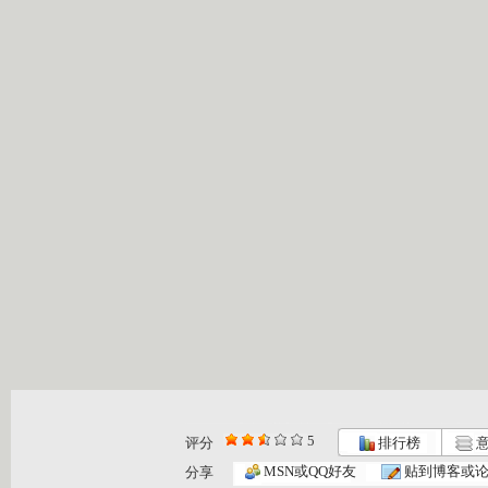
5
评分
排行榜
意
MSN或QQ好友
贴到博客或
分享