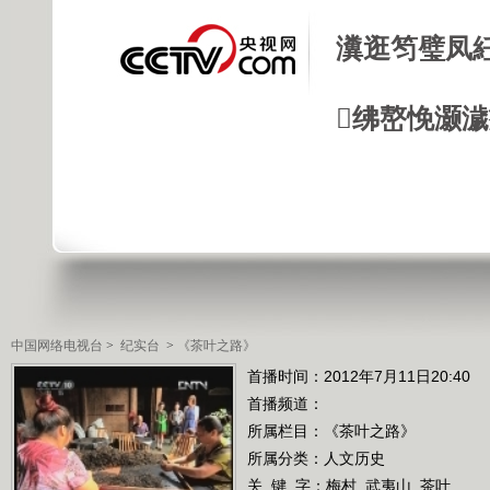
瀵逛笉璧凤
绋嶅悗灏
中国网络电视台
>
纪实台
>
《茶叶之路》
首播时间：2012年7月11日20:40
首播频道：
所属栏目：
《茶叶之路》
所属分类：人文历史
关 键 字：
梅村
武夷山
茶叶