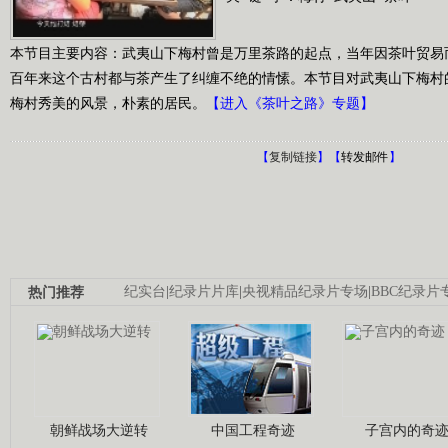
本节目主要内容：武夷山下梅村曾是万里茶路的起点，当年因茶叶贸易
百年来这个古村都与茶产生了纠缠不绝的情愫。本节目对武夷山下梅村
梅村秀美的风景，朴素的居民。
【进入《茶叶之路》专题】
【
复制链接
】【
转发邮件
】
热门推荐
纪实台
|
纪录片片库
|
央视精品纪录片专场
|
BBC纪录片
朝鲜战场大逆转
中国工程奇迹
子宫内的奇