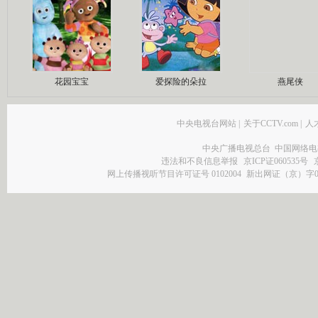
花园宝宝
爱探险的朵拉
燕尾侠
中央电视台网站
|
关于CCTV.com
|
人
中央广播电视总台 中国网络电
违法和不良信息举报
京ICP证060535号
网上传播视听节目许可证号 0102004
新出网证（京）字0