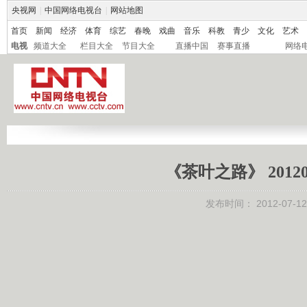
央视网
|
中国网络电视台
|
网站地图
首页
新闻
经济
体育
综艺
春晚
戏曲
音乐
科教
青少
文化
艺术
电视
频道大全
栏目大全
节目大全
直播中国
赛事直播
网络
《茶叶之路》 2012
发布时间：
2012-07-12