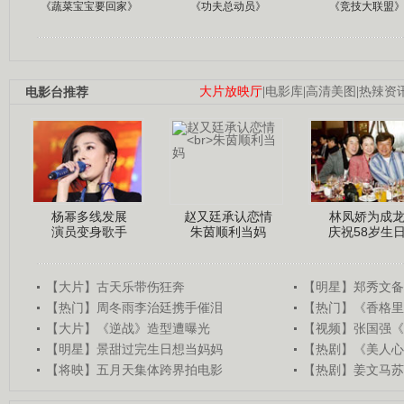
《蔬菜宝宝要回家》
《功夫总动员》
《竞技大联盟
电影台推荐
大片放映厅
|
电影库
|
高清美图
|
热辣资
杨幂多线发展
赵又廷承认恋情
林凤娇为成
演员变身歌手
朱茵顺利当妈
庆祝58岁生
【大片】古天乐带伤狂奔
【明星】郑秀文备
【热门】周冬雨李治廷携手催泪
【热门】《香格里
【大片】《逆战》造型遭曝光
【视频】张国强《
【明星】景甜过完生日想当妈妈
【热剧】《美人心
【将映】五月天集体跨界拍电影
【热剧】姜文马苏