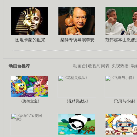
图坦卡蒙的诅咒
柴静专访导演李安
范伟赵本山恩怨
动画台推荐
动画台
|
收视时间表
|
央视热播
|
动
《海绵宝宝》
《花精灵战队》
《飞哥与小佛