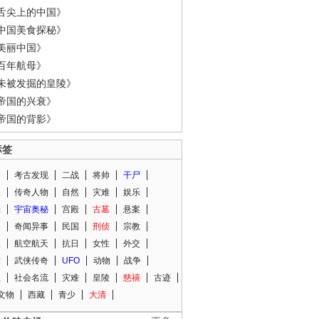
舌尖上的中国》
中国美食探秘》
美丽中国》
百年航母》
未被发掘的皇陵》
帝国的兴衰》
帝国的背影》
标签
闻
考古发现
二战
将帅
干尸
人
传奇人物
自然
灾难
娱乐
光
宇宙奥秘
宫殿
古墓
悬案
知
奇闻异事
民国
刑侦
宗教
程
航空航天
抗日
女性
外交
术
武侠传奇
UFO
动物
战争
星
社会名流
灾难
皇陵
慈禧
古迹
文物
西藏
青少
大清