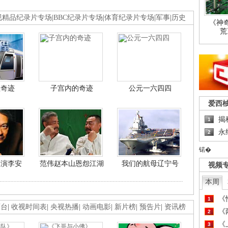
视精品纪录片专场
|
BBC纪录片专场
|
体育纪录片专场
|
军事
|
历史
《神
荒
程奇迹
子宫内的奇迹
公元一六四四
爱西
揭
1
永
2
锘�
导演李安
范伟赵本山恩怨江湖
我们的航母辽宁号
视频
本周
《
1
画台
|
收视时间表
|
央视热播
|
动画电影
|
新片榜
|
预告片
|
资讯榜
《
2
《
3