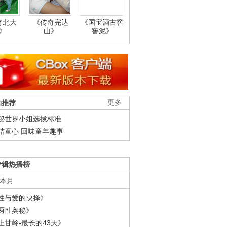
奇北大
《传奇完达
《国宝酒古窖
》
山》
窖泥》
柚推荐
更多
秘世界小姐选拔标准
结童心 回味童年趣事
专辑热播榜
本月
性与爱的抉择》
两性奥秘》
上甘岭-最长的43天》