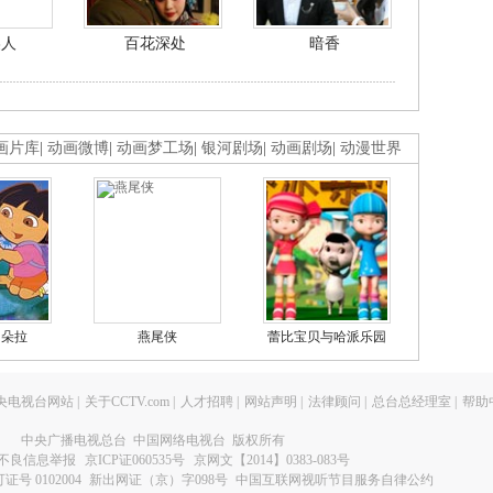
美人
百花深处
暗香
画片库
|
动画微博
|
动画梦工场
|
银河剧场
|
动画剧场
|
动漫世界
的朵拉
燕尾侠
蕾比宝贝与哈派乐园
央电视台网站
|
关于CCTV.com
|
人才招聘
|
网站声明
|
法律顾问
|
总台总经理室
|
帮助
中央广播电视总台 中国网络电视台 版权所有
不良信息举报
京ICP证060535号
京网文【2014】0383-083号
 0102004
新出网证（京）字098号
中国互联网视听节目服务自律公约