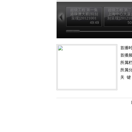
超级工程 第一集
超级工程 第
港珠澳大桥[特别
上海中心大厦
呈现]20121001
别呈现]201210
49:49
50
首播时
首播
所属
所属
关 键