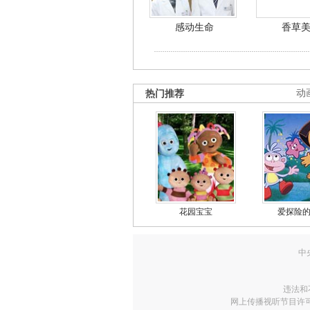
感动生命
香草
热门推荐
动
花园宝宝
爱探险
中
违法和
网上传播视听节目许可证号