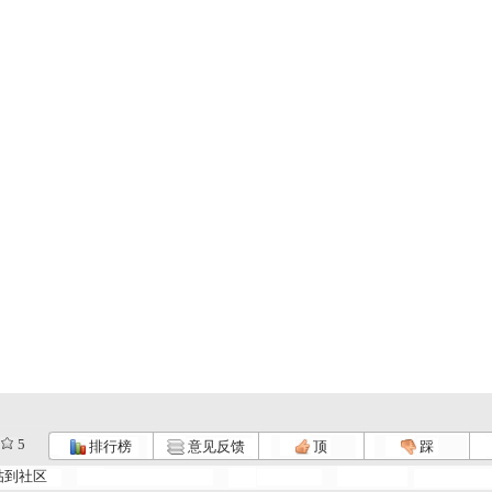
5
排行榜
意见反馈
顶
踩
帖到社区