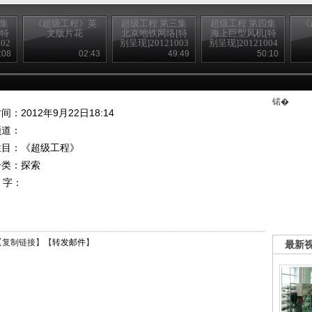
二集
《超级工程》英
超级工程 第三集
超级工程 第四集
《
[特
文版片花
北京地铁网络[特
海上巨型风机[特
02
别呈现]20121003
别呈现]20121004
:08
02:43
49:49
50:10
锘�
间：2012年9月22日18:14
频道：
栏目：
《超级工程》
分类：探索
 字：
【
复制链接
】【
转发邮件
】
最新