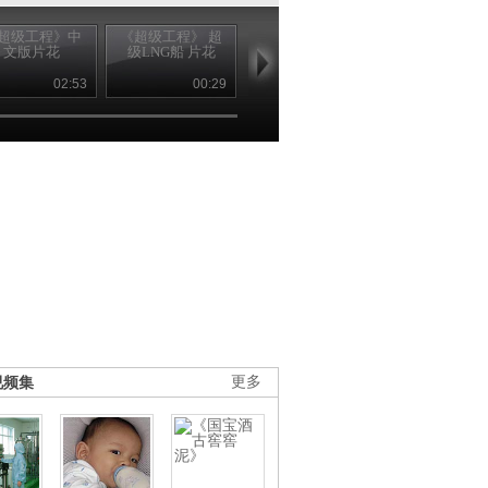
超级工程》中
《超级工程》 超
超级工程 第五集
《超级工程》
文版片花
级LNG船 片花
超级LNG船 [特别
京地铁网络 
呈现]20121005
02:53
00:29
49:15
00
视频集
更多