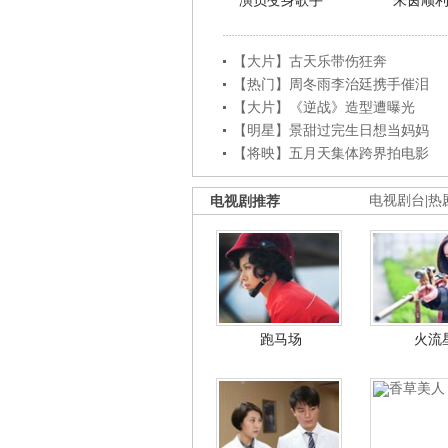
演员变身歌手
朱茵顺
【大片】古天乐带伤狂奔
【热门】周冬雨李治廷携手催泪
【大片】《逆战》造型遭曝光
【明星】景甜过完生日想当妈妈
【将映】五月天集体跨界拍电影
电视剧推荐
电视剧台
|
热
跑马场
火流