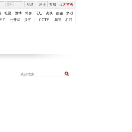
登录
注册
客服
设为首页
城
社区
微博
博客
论坛
访谈
邮箱
游戏
画片
公开课
播客
|
CCTV
频道
栏目