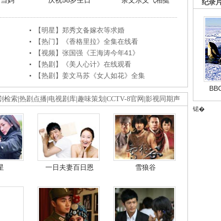
利当妈
庆祝58岁生日
余文乐义气相挺
纪录
【明星】郑秀文备嫁衣等求婚
【热门】《香格里拉》全集在线看
【视频】张国强《王海涛今年41》
【热剧】《美人心计》在线观看
【热剧】姜文马苏《女人如花》全集
B
剧检索
|
热剧点播
|
电视剧库
|
趣味策划
|
CCTV-8官网
|
影视同期声
锘�
星
一日夫妻百日恩
雪狼谷