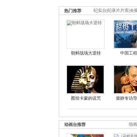
热门推荐
纪实台
|
纪录片片库
|
央
朝鲜战场大逆转
中国工
图坦卡蒙的诅咒
柴静专访
动画台推荐
动