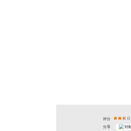
评分
分享
转