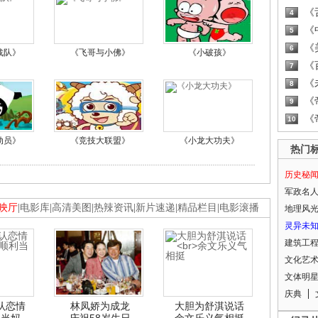
《
4
《
5
《
6
战队》
《飞哥与小佛》
《小破孩》
《
7
《
8
《
9
《
10
动员》
《竞技大联盟》
《小龙大功夫》
热门
历史秘
军政名
映厅
|
电影库
|
高清美图
|
热辣资讯
|
新片速递
|
精品栏目
|
电影滚播
地理风
灵异未
建筑工
文化艺
文体明
庆典
认恋情
林凤娇为成龙
大胆为舒淇说话