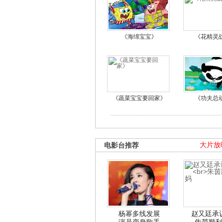
《海绵宝宝》
《花精灵
《蔬菜宝宝要回家》
《功夫总
电影台推荐
大片放
杨幂多线发展
赵又廷承