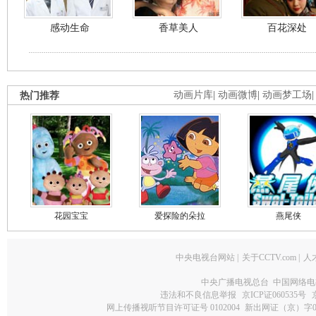
感动生命
香草美人
百花深处
热门推荐
动画片库
|
动画微博
|
动画梦工场
花园宝宝
爱探险的朵拉
燕尾侠
中央电视台网站
|
关于CCTV.com
|
人
中央广播电视总台 中国网络电
违法和不良信息举报
京ICP证060535号
网上传播视听节目许可证号 0102004
新出网证（京）字0