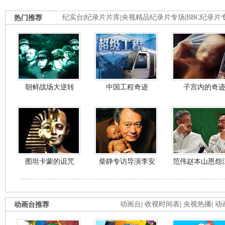
热门推荐
纪实台
|
纪录片片库
|
央视精品纪录片专场
|
BBC纪录片
朝鲜战场大逆转
中国工程奇迹
子宫内的奇
图坦卡蒙的诅咒
柴静专访导演李安
范伟赵本山恩怨
动画台推荐
动画台
|
收视时间表
|
央视热播
|
动