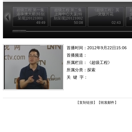
超级工程 第一集
超级工程 第二集
《超级工程》英
港珠澳大桥[特别
上海中心大厦[特
文版片花
呈现]20121001
别呈现]20121002
别
49:49
50:08
02:43
首播时间：2012年9月22日15:06
首播频道：
所属栏目：
《超级工程》
所属分类：探索
关 键 字：
【
复制链接
】【
转发邮件
】