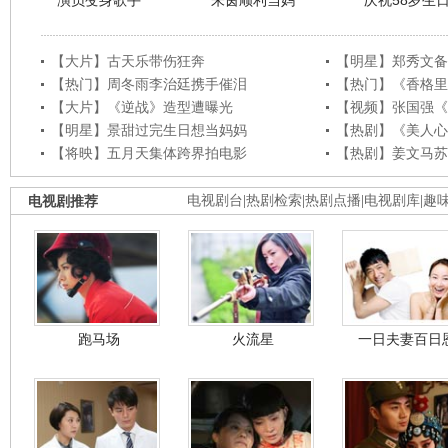
演员变身歌手
朱茵顺利当妈
庆祝58岁生
【大片】古天乐带伤狂奔
【明星】郑秀文备
【热门】周冬雨李治廷携手催泪
【热门】《香格里
【大片】《逆战》造型遭曝光
【视频】张国强《
【明星】景甜过完生日想当妈妈
【热剧】《美人心
【将映】五月天集体跨界拍电影
【热剧】姜文马苏
电视剧推荐
电视剧台
|
热剧检索
|
热剧点播
|
电视剧库
|
趣
跑马场
火流星
一日夫妻百日