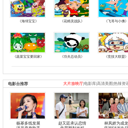
《海绵宝宝》
《花精灵战队》
《飞哥与小佛
《蔬菜宝宝要回家》
《功夫总动员》
《竞技大联盟
电影台推荐
大片放映厅
|
电影库
|
高清美图
|
热辣资
杨幂多线发展
赵又廷承认恋情
林凤娇为成