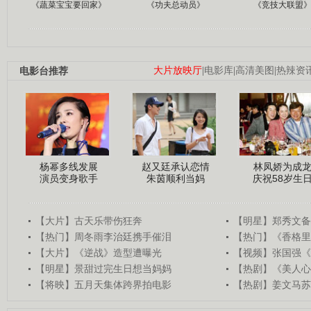
《蔬菜宝宝要回家》
《功夫总动员》
《竞技大联盟
电影台推荐
大片放映厅
|
电影库
|
高清美图
|
热辣资
杨幂多线发展
赵又廷承认恋情
林凤娇为成
演员变身歌手
朱茵顺利当妈
庆祝58岁生
【大片】古天乐带伤狂奔
【明星】郑秀文备
【热门】周冬雨李治廷携手催泪
【热门】《香格里
【大片】《逆战》造型遭曝光
【视频】张国强《
【明星】景甜过完生日想当妈妈
【热剧】《美人心
【将映】五月天集体跨界拍电影
【热剧】姜文马苏