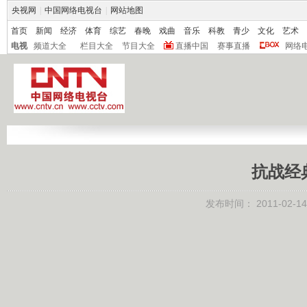
央视网
|
中国网络电视台
|
网站地图
首页
新闻
经济
体育
综艺
春晚
戏曲
音乐
科教
青少
文化
艺术
电视
频道大全
栏目大全
节目大全
直播中国
赛事直播
网络
抗战经
发布时间：
2011-02-14