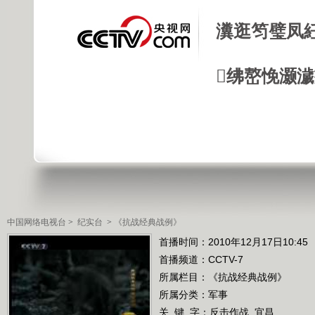
瀵逛笉璧凤
绋嶅悗灏
中国网络电视台
>
纪实台
>
《抗战经典战例》
首播时间：2010年12月17日10:45
首播频道：
CCTV-7
所属栏目：
《抗战经典战例》
所属分类：军事
关 键 字：
反击作战
宜昌