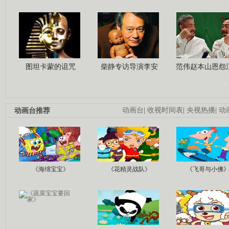
图坦卡蒙的诅咒
柴静专访导演李安
范伟赵本山恩怨
动画台推荐
动画台
|
收视时间表
|
央视热播
|
动
《海绵宝宝》
《花精灵战队》
《飞哥与小佛