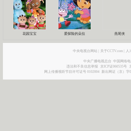
花园宝宝
爱探险的朵拉
燕尾侠
中央电视台网站
|
关于CCTV.com
|
人
中央广播电视总台 中国网络电
违法和不良信息举报
京ICP证060535号
网上传播视听节目许可证号 0102004
新出网证（京）字0