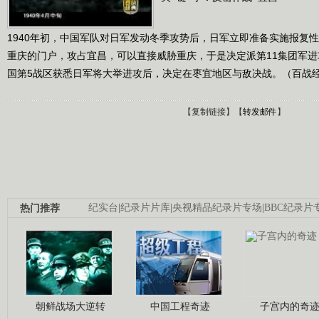
1940年初，中国军队对日军发动冬季攻势后，日军立即准备实施报复
重庆的门户，攻占宜昌，可以直接威胁重庆，于是决定派第11集团军
国第5战区获悉日军将大举进攻后，决定在枣宜地区与敌决战。（百战经典 
【
复制链接
】【
转发邮件
】
热门推荐
纪实台
|
纪录片片库
|
央视精品纪录片专场
|
BBC纪录片
朝鲜战场大逆转
中国工程奇迹
子宫内的奇