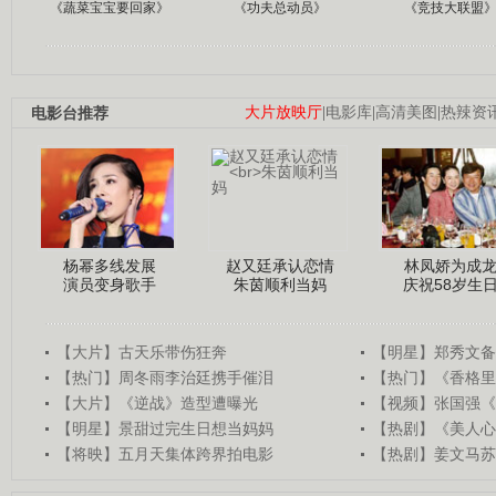
《蔬菜宝宝要回家》
《功夫总动员》
《竞技大联盟
电影台推荐
大片放映厅
|
电影库
|
高清美图
|
热辣资
杨幂多线发展
赵又廷承认恋情
林凤娇为成
演员变身歌手
朱茵顺利当妈
庆祝58岁生
【大片】古天乐带伤狂奔
【明星】郑秀文备
【热门】周冬雨李治廷携手催泪
【热门】《香格里
【大片】《逆战》造型遭曝光
【视频】张国强《
【明星】景甜过完生日想当妈妈
【热剧】《美人心
【将映】五月天集体跨界拍电影
【热剧】姜文马苏