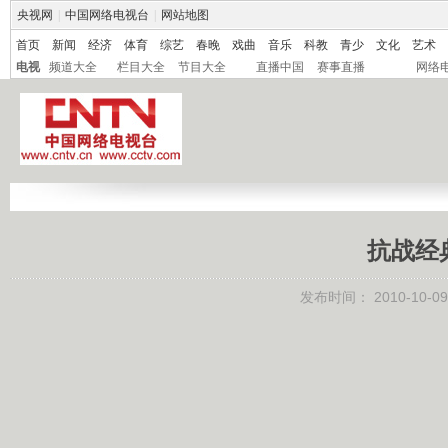
央视网
|
中国网络电视台
|
网站地图
首页
新闻
经济
体育
综艺
春晚
戏曲
音乐
科教
青少
文化
艺术
电视
频道大全
栏目大全
节目大全
直播中国
赛事直播
网络
抗战经
发布时间：
2010-10-09