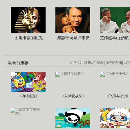
图坦卡蒙的诅咒
柴静专访导演李安
范伟赵本山恩怨
动画台推荐
动画台
|
收视时间表
|
央视热播
|
动
《海绵宝宝》
《花精灵战队》
《飞哥与小佛