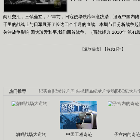
两江交汇，三镇鼎立，72年前，日寇侵华铁蹄肆意践踏，逼近中国内
千里的战线上与日军展开了长达四个半月的血战。本期节目分析战争起因
关注战争影响,因为珍爱和平,我们回首战争。（百战经典 2010年 第41
【
复制链接
】【
转发邮件
】
热门推荐
纪实台
|
纪录片片库
|
央视精品纪录片专场
|
BBC纪录片
朝鲜战场大逆转
中国工程奇迹
子宫内的奇