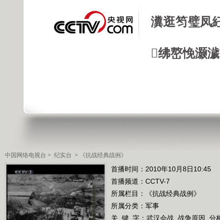
瀵逛笉璧凤
绋嶅悗灏
中国网络电视台
>
纪实台
>
《抗战经典战例》
首播时间：2010年10月8日10:45
首播频道：
CCTV-7
所属栏目：
《抗战经典战例》
所属分类：军事
关 键 字：
武汉会战
战争原因
分