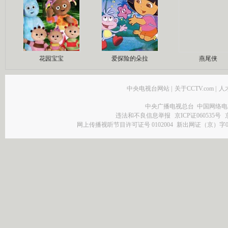
花园宝宝
爱探险的朵拉
燕尾侠
中央电视台网站
|
关于CCTV.com
|
人
中央广播电视总台 中国网络电
违法和不良信息举报
京ICP证060535号
网上传播视听节目许可证号 0102004
新出网证（京）字0