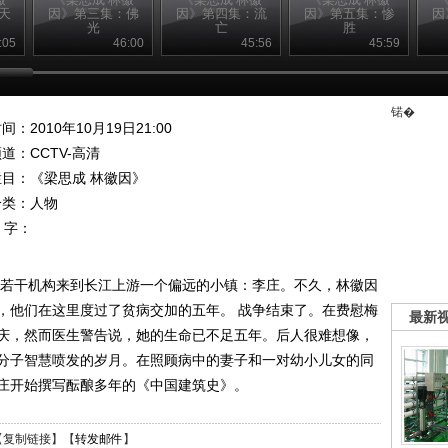
天
因》第三集：佛
因》第四集：流
因》第五集：惨
因
光
亡
胜
:05
46:00
45:56
45:59
锘�
间：2010年10月19日21:00
频道：
CCTV-高清
栏目：
《梁思成 林徽因》
分类：人物
 字：
院的若干机构来到长江上游一个偏远的小镇：李庄。不久，林徽因
，他们在这里度过了贫病交加的五年。 战争结束了。在费慰梅
最新
庆，然而医生警告说，她的生命已不足五年。后人很难想像，
分子智慧喷发的岁月。在照顾病中的妻子和一对幼小儿女的同
庄开始撰写酝酿多年的《中国建筑史》。
【
复制链接
】【
转发邮件
】