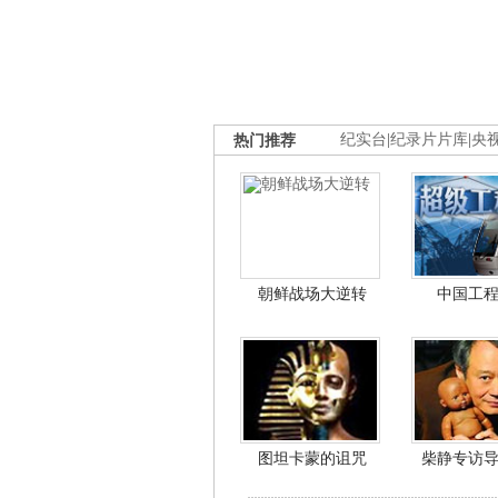
热门推荐
纪实台
|
纪录片片库
|
央
朝鲜战场大逆转
中国工
图坦卡蒙的诅咒
柴静专访