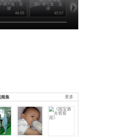
》第六集：荣
因》第七集：选
因》第八集：古
堂的故事
耀
择
城
46:05
45:57
01:10:00
08
视频集
更多