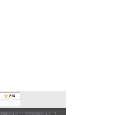
收藏
《梁思成 林徽
《梁思成 林徽
《梁思成 林徽
幕后故事：荫