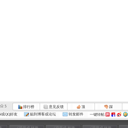
5
排行榜
意见反馈
顶
踩
N或QQ好友
贴到博客或论坛
转发邮件
一键转帖
徽
《梁思成 林徽
《梁思成 林徽
《梁思成 林徽