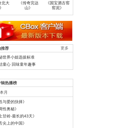
奇北大
《传奇完达
《国宝酒古窖
》
山》
窖泥》
柚推荐
更多
秘世界小姐选拔标准
结童心 回味童年趣事
专辑热播榜
本月
性与爱的抉择》
两性奥秘》
上甘岭-最长的43天》
舌尖上的中国》