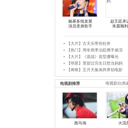
杨幂多线发展
赵又廷承
演员变身歌手
朱茵顺
【大片】古天乐带伤狂奔
【热门】周冬雨李治廷携手催泪
【大片】《逆战》造型遭曝光
【明星】景甜过完生日想当妈妈
【将映】五月天集体跨界拍电影
电视剧推荐
电视剧台
|
热
跑马场
火流