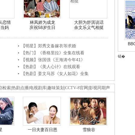
认恋情
林凤娇为成龙
大胆为舒淇说话
利当妈
庆祝58岁生日
余文乐义气相挺
B
【明星】郑秀文备嫁衣等求婚
【热门】《香格里拉》全集在线看
锘�
【视频】张国强《王海涛今年41》
【热剧】《美人心计》在线观看
【热剧】姜文马苏《女人如花》全集
剧检索
|
热剧点播
|
电视剧库
|
趣味策划
|
CCTV-8官网
|
影视同期声
星
一日夫妻百日恩
雪狼谷