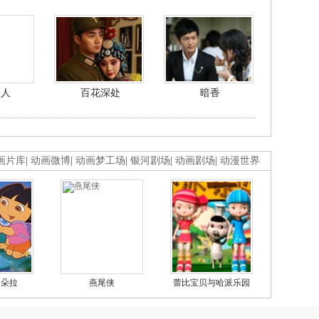
美人
百花深处
暗香
画片库
|
动画微博
|
动画梦工场
|
银河剧场
|
动画剧场
|
动漫世界
的朵拉
燕尾侠
蕾比宝贝与哈派乐园