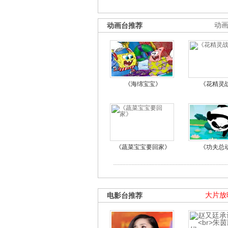
动画台推荐
动
《海绵宝宝》
《花精灵
《蔬菜宝宝要回家》
《功夫总
电影台推荐
大片放