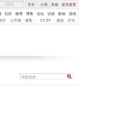
登录
注册
客服
设为首页
城
社区
微博
博客
论坛
访谈
邮箱
游戏
画片
公开课
播客
|
CCTV
频道
栏目