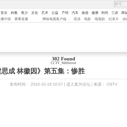
音乐
科教
青少
文化
艺术
公益
产经
汽车
旅游
健康
时尚
三农
商
直播中国
赛事直播
网络电视客户端
|
高清
电影
电视剧
纪录片
动
302 Found
CCTV_WebServer
梁思成 林徽因》第五集：惨胜
发布时间：
2010-10-18 10:57 |
进入复兴论坛
| 来源：
CNTV