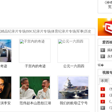
《神
荒
视精品纪录片专场
|
BBC纪录片专场
|
体育纪录片专场
|
军事
|
历史
爱西
揭
1
永
2
锘�
程奇迹
子宫内的奇迹
公元一六四四
视频
本周
《
1
《
2
《
3
导演李安
范伟赵本山恩怨江湖
我们的航母辽宁号
《
4