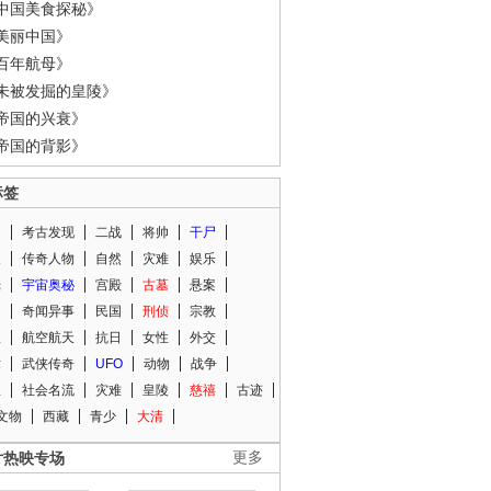
中国美食探秘》
美丽中国》
百年航母》
未被发掘的皇陵》
帝国的兴衰》
帝国的背影》
标签
闻
考古发现
二战
将帅
干尸
人
传奇人物
自然
灾难
娱乐
光
宇宙奥秘
宫殿
古墓
悬案
知
奇闻异事
民国
刑侦
宗教
程
航空航天
抗日
女性
外交
术
武侠传奇
UFO
动物
战争
星
社会名流
灾难
皇陵
慈禧
古迹
文物
西藏
青少
大清
片热映专场
更多