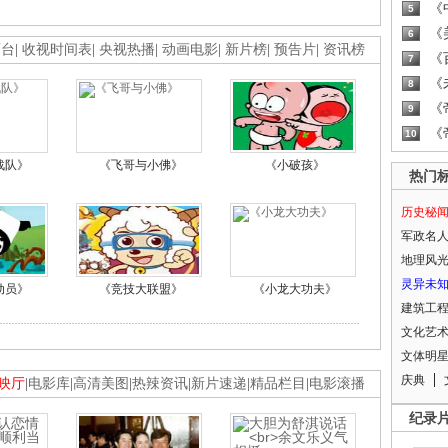
《
5
《
6
画台
|
收视时间表
|
央视热播
|
动画电影
|
新片榜
|
预告片
|
资讯榜
《
7
《
8
《
9
《
10
战队》
《飞哥与小佛》
《小破孩》
热门
历史秘
军政名
地理风
灵异未
动员》
《竞技大联盟》
《小龙大功夫》
建筑工
文化艺
文体明
庆典
映厅
|
电影库
|
高清美图
|
热辣资讯
|
新片速递
|
精品栏目
|
电影滚播
纪录