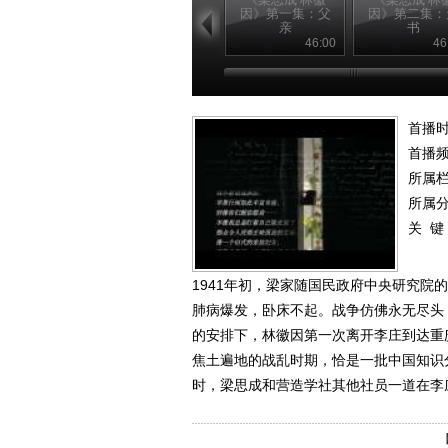
因》第一集：父
因》第二集：
亲
书
46:00
46
首播时
首播
所属
所属
关 键
1941年初，梁家随国民政府中央研究
肺病爆发，卧床不起。战争仿佛永无尽头
的安排下，林徽因第一次离开李庄到达重
焦土遍地的战乱时期，恰是一批中国知识
时，梁思成和营造学社其他社员一道在李