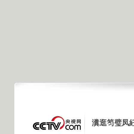
瀵逛笉璧凤