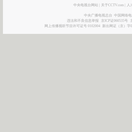
中央电视台网站
|
关于CCTV.com
|
人
中央广播电视总台 中国网络电
违法和不良信息举报
京ICP证060535号
网上传播视听节目许可证号 0102004
新出网证（京）字0