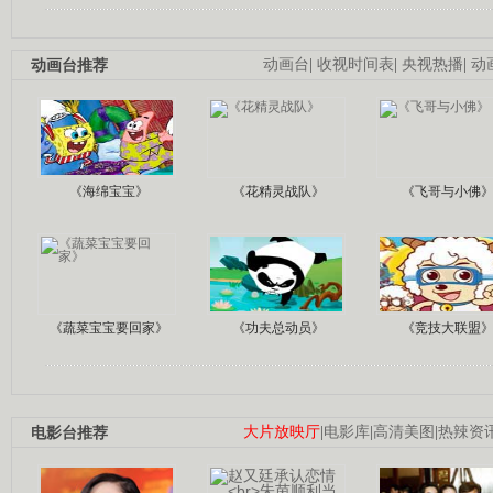
动画台推荐
动画台
|
收视时间表
|
央视热播
|
动
《海绵宝宝》
《花精灵战队》
《飞哥与小佛
《蔬菜宝宝要回家》
《功夫总动员》
《竞技大联盟
电影台推荐
大片放映厅
|
电影库
|
高清美图
|
热辣资