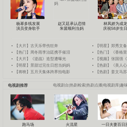
杨幂多线发展
赵又廷承认恋情
林凤娇为成
演员变身歌手
朱茵顺利当妈
庆祝58岁生
【大片】古天乐带伤狂奔
【明星】郑秀文备
【热门】周冬雨李治廷携手催泪
【热门】《香格里
【大片】《逆战》造型遭曝光
【视频】张国强《
【明星】景甜过完生日想当妈妈
【热剧】《美人心
【将映】五月天集体跨界拍电影
【热剧】姜文马苏
电视剧推荐
电视剧台
|
热剧检索
|
热剧点播
|
电视剧库
|
趣
跑马场
火流星
一日夫妻百日