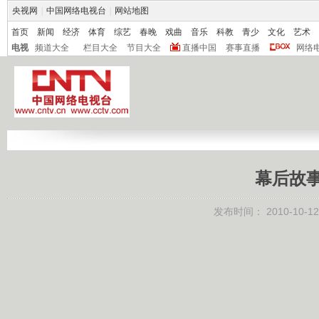
央视网
|
中国网络电视台
|
网站地图
首页
新闻
经济
体育
综艺
春晚
戏曲
音乐
科教
青少
文化
艺术
电视
频道大全
栏目大全
节目大全
直播中国
赛事直播
网络
幕后故
发布时间：
2010-10-12