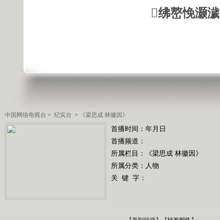
绋嶅悗灏
中国网络电视台
>
纪实台
>
《梁思成 林徽因》
首播时间：年月日
首播频道：
所属栏目：
《梁思成 林徽因》
所属分类：人物
关 键 字：
【
复制链接
】【
转发邮件
】