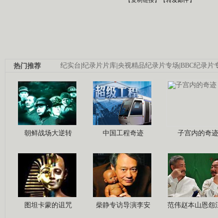
热门推荐
纪实台
|
纪录片片库
|
央视精品纪录片专场
|
BBC纪录片
朝鲜战场大逆转
中国工程奇迹
子宫内的奇
图坦卡蒙的诅咒
柴静专访导演李安
范伟赵本山恩怨