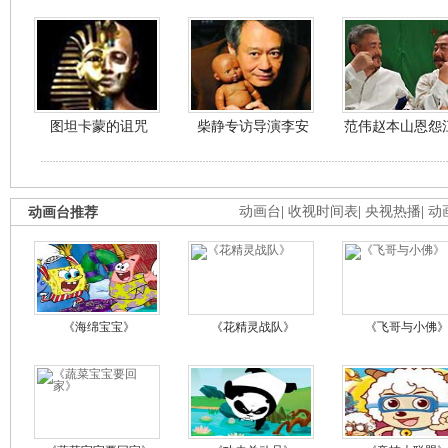
图坦卡蒙的诅咒
柴静专访导演李安
范伟赵本山恩怨
动画台推荐
动画台
|
收视时间表
|
央视热播
|
动
《海绵宝宝》
《花精灵战队》
《飞哥与小佛