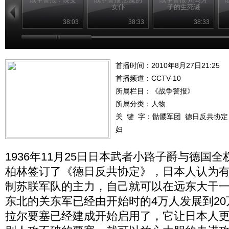
女仆
子的生死谜
38:03
38:33
38:33
首播时间：2010年8月27日21:25
首播频道：
CCTV-10
所属栏目：
《战争警报》
所属分类：人物
关 键 字：
骷髅军团
德日反共协定
妇
1936年11月25日日本武者小路子爵与德国
柏林签订了《德日反共协定》，日本人认为
制苏联军队的主力，自己就可以在远东大干
东北的关东军已经由开始时的4万人发展到2
拉尔要塞已经建成开始启用了，它让日本人