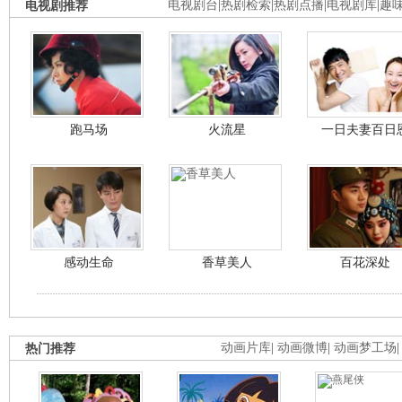
电视剧推荐
电视剧台
|
热剧检索
|
热剧点播
|
电视剧库
|
趣
跑马场
火流星
一日夫妻百日
感动生命
香草美人
百花深处
热门推荐
动画片库
|
动画微博
|
动画梦工场