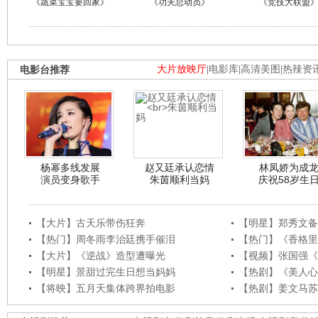
《蔬菜宝宝要回家》
《功夫总动员》
《竞技大联盟
电影台推荐
大片放映厅
|
电影库
|
高清美图
|
热辣资
杨幂多线发展
赵又廷承认恋情
林凤娇为成
演员变身歌手
朱茵顺利当妈
庆祝58岁生
【大片】古天乐带伤狂奔
【明星】郑秀文备
【热门】周冬雨李治廷携手催泪
【热门】《香格里
【大片】《逆战》造型遭曝光
【视频】张国强《
【明星】景甜过完生日想当妈妈
【热剧】《美人心
【将映】五月天集体跨界拍电影
【热剧】姜文马苏