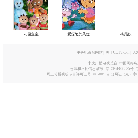
花园宝宝
爱探险的朵拉
燕尾侠
中央电视台网站
|
关于CCTV.com
|
人
中央广播电视总台 中国网络电
违法和不良信息举报
京ICP证060535号
网上传播视听节目许可证号 0102004
新出网证（京）字0