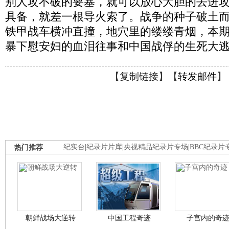
别人攻不破的要塞，就可以放心大胆的去进
具备，就差一根导火索了。战争的种子破土
铁甲战车横冲直撞，地穴里的缕缕青烟，本
暴下慰安妇的血泪往事和中国战俘的生死大
【
复制链接
】【
转发邮件
】
热门推荐
纪实台
|
纪录片片库
|
央视精品纪录片专场
|
BBC纪录片
朝鲜战场大逆转
中国工程奇迹
子宫内的奇