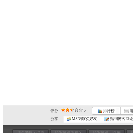
5
评分
排行榜
意
MSN或QQ好友
贴到博客或
分享
战争警报：谍变
战争警报 恶魔的
战争警报 川岛芳