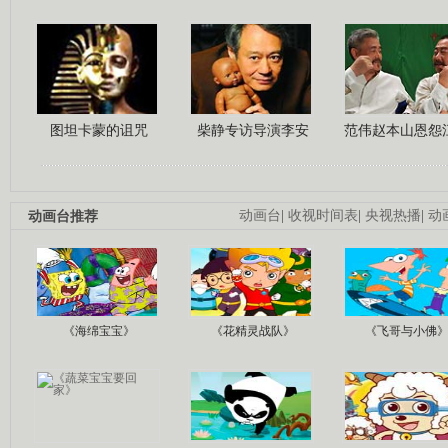
图坦卡蒙的诅咒
柴静专访导演李安
范伟赵本山恩怨
动画台推荐
动画台
|
收视时间表
|
央视热播
|
动
《海绵宝宝》
《花精灵战队》
《飞哥与小佛