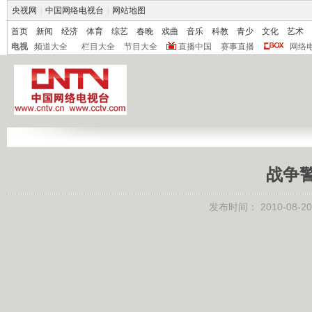
央视网
|
中国网络电视台
|
网站地图
首页
新闻
经济
体育
综艺
春晚
戏曲
音乐
科教
青少
文化
艺术
电视
频道大全
栏目大全
节目大全
直播中国
赛事直播
网络
战争
发布时间：
2010-08-20