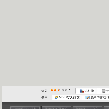
5
评分
排行榜
意
MSN或QQ好友
贴到博客或
分享
战争警报：谍变
战争警报 恶魔的
战争警报 川岛芳