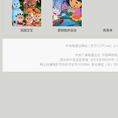
花园宝宝
爱探险的朵拉
燕尾侠
中央电视台网站
|
关于CCTV.com
|
人
中央广播电视总台 中国网络电
违法和不良信息举报
京ICP证060535号
网上传播视听节目许可证号 0102004
新出网证（京）字0