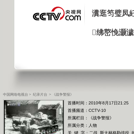
瀵逛笉璧凤
绋嶅悗灏
中国网络电视台
>
纪录片台
>
《战争警报》
首播时间：2010年8月17日21:25
首播频道：
CCTV-10
所属栏目：
《战争警报》
所属分类：人物
关 键 字：
二战
斯大林格勒战役