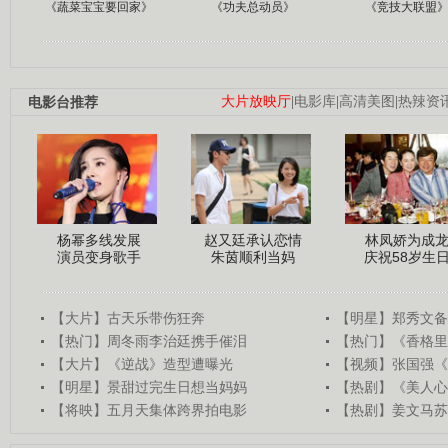
《蔬菜宝宝要回家》
《功夫总动员》
《竞技大联盟
电影台推荐
大片放映厅
|
电影库
|
高清美图
|
热辣资
杨幂多线发展
赵又廷承认恋情
林凤娇为成
演员变身歌手
朱茵顺利当妈
庆祝58岁生
【大片】古天乐带伤狂奔
【明星】郑秀文备
【热门】周冬雨李治廷携手催泪
【热门】《香格里
【大片】《逆战》造型遭曝光
【视频】张国强《
【明星】景甜过完生日想当妈妈
【热剧】《美人心
【将映】五月天集体跨界拍电影
【热剧】姜文马苏