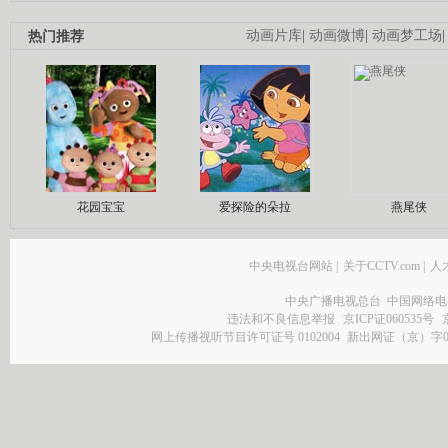
热门推荐
动画片库
|
动画微博
|
动画梦工场
花园宝宝
爱探险的朵拉
燕尾侠
中央电视台网站
|
关于CCTV.com
|
人
中央广播电视总台 中国网络电
违法和不良信息举报
京ICP证060535号
网上传播视听节目许可证号 0102004
新出网证（京）字0