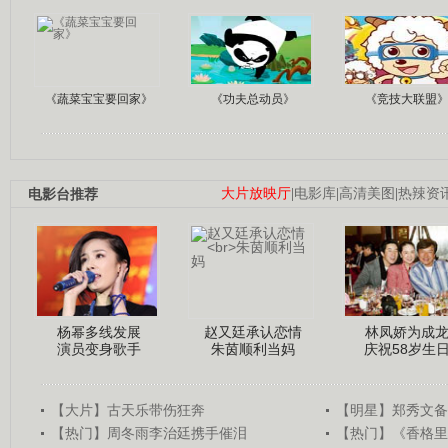
《蔬菜宝宝要回家》
《功夫总动员》
《竞技大联盟
电影台推荐
大片放映厅
|
电影库
|
高清美图
|
热辣资
杨幂多线发展
赵又廷承认恋情
林凤娇为成
演员变身歌手
朱茵顺利当妈
庆祝58岁生
【大片】古天乐带伤狂奔
【明星】郑秀文备
【热门】周冬雨李治廷携手催泪
【热门】《香格里