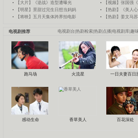
【大片】《逆战》造型遭曝光
【视频】张国强《
【明星】景甜过完生日想当妈妈
【热剧】《美人心
【将映】五月天集体跨界拍电影
【热剧】姜文马苏
电视剧推荐
电视剧台
|
热剧检索
|
热剧点播
|
电视剧库
|
趣
跑马场
火流星
一日夫妻百日
感动生命
香草美人
百花深处