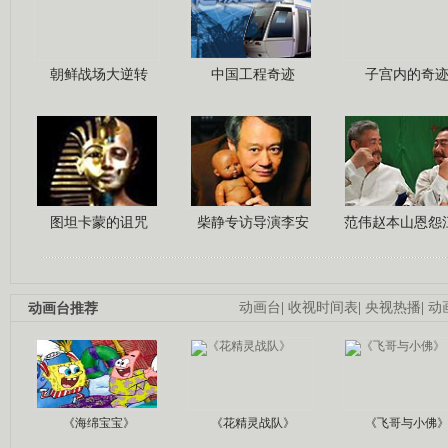
朝鲜战场大逆转
中国工程奇迹
子宫内的奇
图坦卡蒙的诅咒
柴静专访导演李安
范伟赵本山恩怨
动画台推荐
动画台
|
收视时间表
|
央视热播
|
动
《海绵宝宝》
《花精灵战队》
《飞哥与小佛