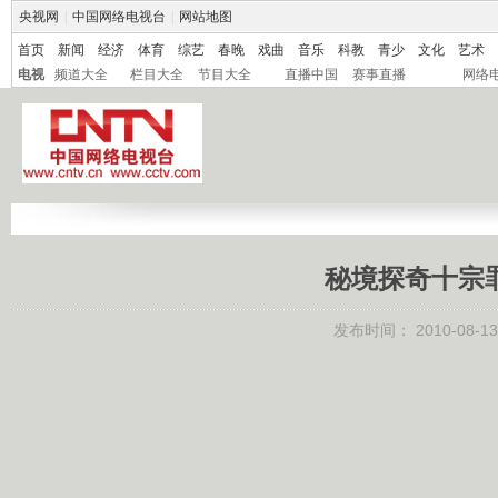
央视网
|
中国网络电视台
|
网站地图
首页
新闻
经济
体育
综艺
春晚
戏曲
音乐
科教
青少
文化
艺术
电视
频道大全
栏目大全
节目大全
直播中国
赛事直播
网络
秘境探奇十宗罪
发布时间：
2010-08-13