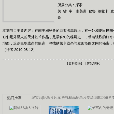
所属分类：探索
关 键 字：
南美洲
秘鲁
纳兹卡
麦
条
本期节目主要内容：在南美洲秘鲁的纳兹卡高原上，有一处和麦田怪圈
它们是外星人的天外艺术作品，是最科幻的秘境之一，带着强烈的好奇
地面，追踪巨型线条的痕迹，寻找纳兹卡线条与麦田怪圈之间的秘密，
（行者 2010-08-12）
【
复制链接
】【
转发邮件
】
热门推荐
纪实台
|
纪录片片库
|
央视精品纪录片专场
|
BBC纪录片