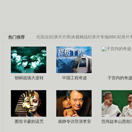
热门推荐
纪实台
|
纪录片片库
|
央视精品纪录片专场
|
BBC纪录片
朝鲜战场大逆转
中国工程奇迹
子宫内的奇
图坦卡蒙的诅咒
柴静专访导演李安
范伟赵本山恩怨