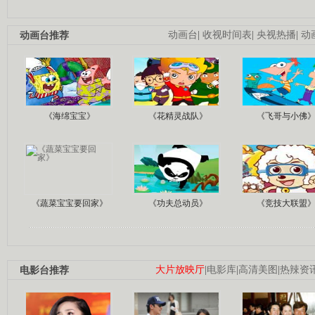
动画台推荐
动画台
|
收视时间表
|
央视热播
|
动
《海绵宝宝》
《花精灵战队》
《飞哥与小佛
《蔬菜宝宝要回家》
《功夫总动员》
《竞技大联盟
电影台推荐
大片放映厅
|
电影库
|
高清美图
|
热辣资