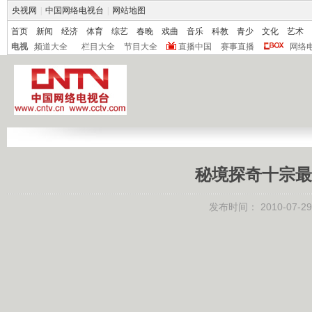
央视网
|
中国网络电视台
|
网站地图
首页
新闻
经济
体育
综艺
春晚
戏曲
音乐
科教
青少
文化
艺术
电视
频道大全
栏目大全
节目大全
直播中国
赛事直播
网络
秘境探奇十宗最
发布时间：
2010-07-29