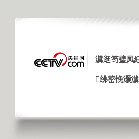
瀵逛笉璧凤
绋嶅悗灏