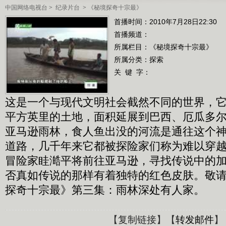
中国网络电视台
>
纪录片台
>
《秘境探奇十宗最》
首播时间：2010年7月28日22:30
首播频道：
所属栏目：
《秘境探奇十宗最》
所属分类：探索
关 键 字：
这是一个与现代文明社会截然不同的世界，它
平方英里的土地，面积延展到巴西、厄瓜多尔
亚马逊雨林，食人鱼出没的河流是通往这个
道路，几千年来它都被探险家们称为难以穿
冒险家眭澔平将前往亚马逊，寻找传说中的
否真如传说的那样有着独特的红色皮肤。敬
探奇十宗最》第三集：雨林深处有人家。
【
复制链接
】【
转发邮件
】