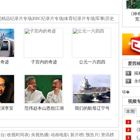
《神
视精品纪录片专场
|
BBC纪录片专场
|
体育纪录片专场
|
军事
|
历史
荒
程奇迹
子宫内的奇迹
公元一六四四
爱西
揭
1
永
2
锘�
视频
导演李安
范伟赵本山恩怨江湖
我们的航母辽宁号
本周
《
1
《
2
画台
|
收视时间表
|
央视热播
|
动画电影
|
新片榜
|
预告片
|
资讯榜
《
3