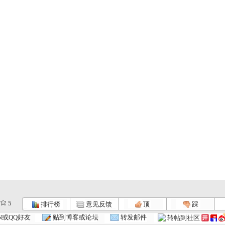
5
排行榜
意见反馈
顶
踩
N或QQ好友
贴到博客或论坛
转发邮件
转帖到社区