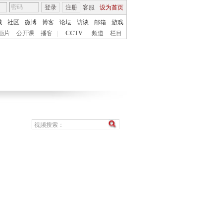
登录
注册
客服
设为首页
城
社区
微博
博客
论坛
访谈
邮箱
游戏
画片
公开课
播客
|
CCTV
频道
栏目