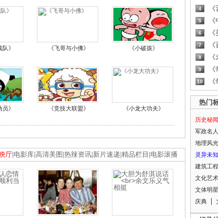
《
4
《
5
《
6
《
7
战队》
《飞哥与小佛》
《小破孩》
《
8
《
9
《
10
热门
动员》
《竞技大联盟》
《小龙大功夫》
历史秘
军政名
地理风
映厅
|
电影库
|
高清美图
|
热辣资讯
|
新片速递
|
精品栏目
|
电影滚播
灵异未
建筑工
文化艺
文体明
庆典