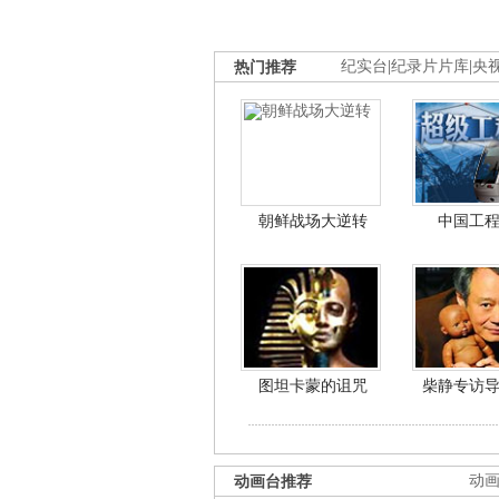
热门推荐
纪实台
|
纪录片片库
|
央
朝鲜战场大逆转
中国工
图坦卡蒙的诅咒
柴静专访
动画台推荐
动