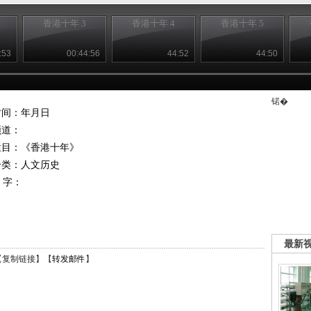
香港十年 3
香港十年 4
香港十年 5
:53
00:44:56
44:52
44:50
锘�
时间：年月日
频道：
栏目：
《香港十年》
分类：人文历史
 字：
最新
【
复制链接
】【
转发邮件
】