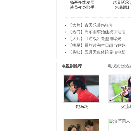
杨幂多线发展
赵又廷承
演员变身歌手
朱茵顺
【大片】古天乐带伤狂奔
【热门】周冬雨李治廷携手催泪
【大片】《逆战》造型遭曝光
【明星】景甜过完生日想当妈妈
【将映】五月天集体跨界拍电影
电视剧推荐
电视剧台
|
热
跑马场
火流