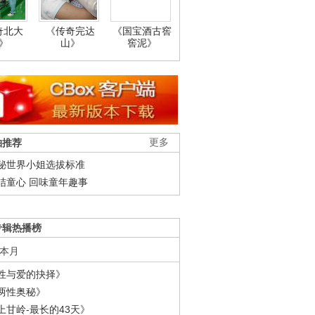
奇北大
《传奇完达
《国宝酒古窖
》
山》
窖泥》
柚推荐
更多
秘世界小姐选拔标准
结童心 回味童年趣事
专辑热播榜
本月
性与爱的抉择》
两性奥秘》
上甘岭-最长的43天》