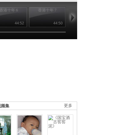
香港十年 6
香港十年 7
香港十年 8
央视将推出大
纪录片《香港
年》
44:52
44:50
44:52
00
视频集
更多