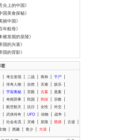
舌尖上的中国》
中国美食探秘》
美丽中国》
百年航母》
未被发掘的皇陵》
帝国的兴衰》
帝国的背影》
标签
闻
考古发现
二战
将帅
干尸
人
传奇人物
自然
灾难
娱乐
光
宇宙奥秘
宫殿
古墓
悬案
知
奇闻异事
民国
刑侦
宗教
程
航空航天
抗日
女性
外交
术
武侠传奇
UFO
动物
战争
星
社会名流
灾难
皇陵
慈禧
古迹
文物
西藏
青少
大清