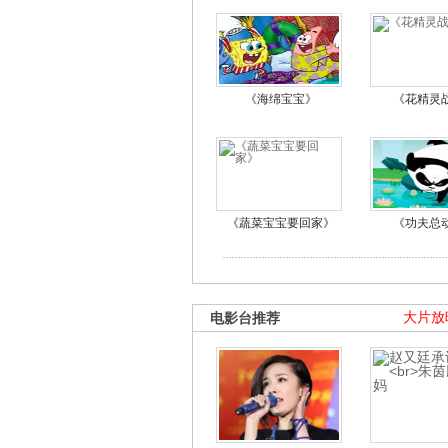
《海绵宝宝》
《花精灵
《蔬菜宝宝要回家》
《功夫总
电影台推荐
大片放