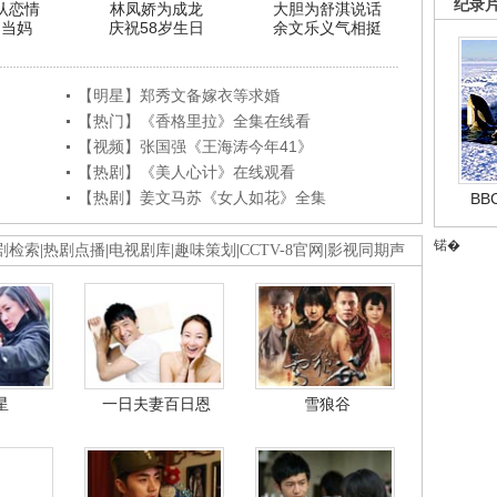
纪录
认恋情
林凤娇为成龙
大胆为舒淇说话
利当妈
庆祝58岁生日
余文乐义气相挺
【明星】郑秀文备嫁衣等求婚
【热门】《香格里拉》全集在线看
【视频】张国强《王海涛今年41》
【热剧】《美人心计》在线观看
【热剧】姜文马苏《女人如花》全集
B
锘�
剧检索
|
热剧点播
|
电视剧库
|
趣味策划
|
CCTV-8官网
|
影视同期声
星
一日夫妻百日恩
雪狼谷