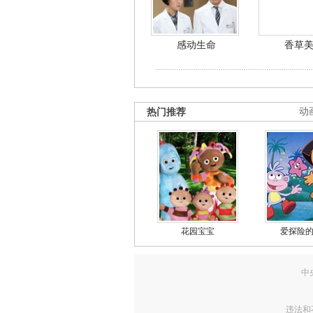
感动生命
香草
热门推荐
动
花园宝宝
爱探险
中
违法和