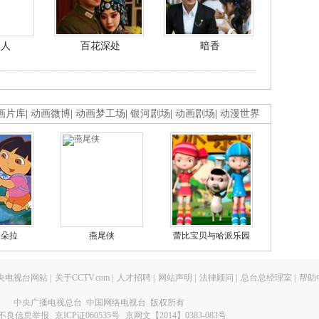
美人
百花深处
暗香
画片库
|
动画微博
|
动画梦工场
|
银河剧场
|
动画剧场
|
动漫世界
的朵拉
燕尾侠
蕾比宝贝与哈派乐园
央电视台网站
|
关于CCTV.com
|
人才招聘
|
网站声明
|
法律顾问
|
总台总经理室
|
帮助
中央广播电视总台 中国网络电视台 版权所有
不良信息举报
京ICP证060535号
京网文【2014】0383-083号