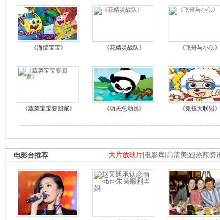
《海绵宝宝》
《花精灵战队》
《飞哥与小佛
《蔬菜宝宝要回家》
《功夫总动员》
《竞技大联盟
电影台推荐
大片放映厅
|
电影库
|
高清美图
|
热辣资