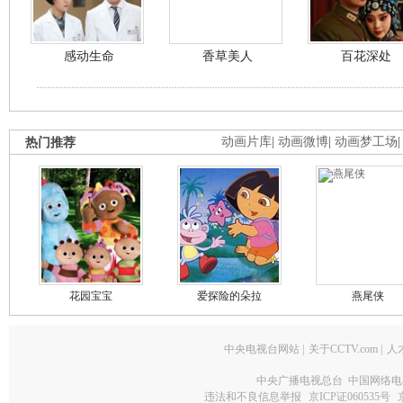
感动生命
香草美人
百花深处
热门推荐
动画片库
|
动画微博
|
动画梦工场
花园宝宝
爱探险的朵拉
燕尾侠
中央电视台网站
|
关于CCTV.com
|
人
中央广播电视总台 中国网络电
违法和不良信息举报
京ICP证060535号