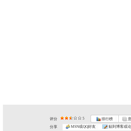
5
评分
排行榜
意
MSN或QQ好友
贴到博客或
分享