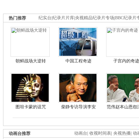
热门推荐
纪实台
|
纪录片片库
|
央视精品纪录片专场
|
BBC纪录片
朝鲜战场大逆转
中国工程奇迹
子宫内的奇
图坦卡蒙的诅咒
柴静专访导演李安
范伟赵本山恩怨
动画台推荐
动画台
|
收视时间表
|
央视热播
|
动