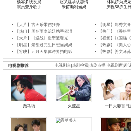
杨幂多线发展
赵又廷承认恋情
林凤娇为成
演员变身歌手
朱茵顺利当妈
庆祝58岁生
【大片】古天乐带伤狂奔
【明星】郑秀文备
【热门】周冬雨李治廷携手催泪
【热门】《香格里
【大片】《逆战》造型遭曝光
【视频】张国强《
【明星】景甜过完生日想当妈妈
【热剧】《美人心
【将映】五月天集体跨界拍电影
【热剧】姜文马苏
电视剧推荐
电视剧台
|
热剧检索
|
热剧点播
|
电视剧库
|
趣
跑马场
火流星
一日夫妻百日