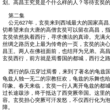
划。高昌王究竟是个什么样的人？等待玄奘
第二集
公元627年，玄奘来到西域最大的国家高昌
切希望来自大唐的高僧玄奘可以留在高昌，
玄奘依然执着西行，寻求佛法的真谛。充满
丝绸之路历史上最为传奇的一页，玄奘的决
昌王。两人在佛祖面前，也结拜为兄弟。高
玄奘西行，前方就是焉耆国的都城，西行之
西行的队伍穿过焉耆，来到了著名的龟兹国
龟兹人独一无二的宗教狂欢，龟兹的乐舞也
印象。春天来临，玄奘一行人离开龟兹的都
过长途跋涉，终于抵达了西突厥帝国。这里
容。玄奘担心突厥可汗发怒，不仅西行化为
障。