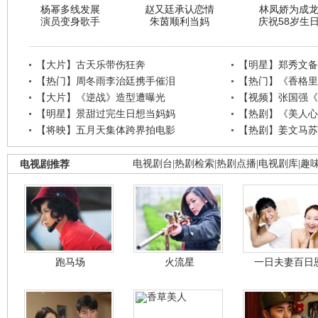
杨幂多线发展
赵又廷承认恋情
林凤娇为成
演员变身歌手
朱茵顺利当妈
庆祝58岁生
【大片】古天乐带伤狂奔
【明星】郑秀文备
【热门】周冬雨李治廷携手催泪
【热门】《香格里
【大片】《逆战》造型遭曝光
【视频】张国强《
【明星】景甜过完生日想当妈妈
【热剧】《美人心
【将映】五月天集体跨界拍电影
【热剧】姜文马苏
电视剧推荐
电视剧台
|
热剧检索
|
热剧点播
|
电视剧库
|
趣
跑马场
火流星
一日夫妻百日