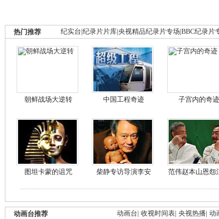
热门推荐
纪实台
|
纪录片片库
|
央视精品纪录片专场
|
BBC纪录片
朝鲜战场大逆转
中国工程奇迹
子宫内的奇
图坦卡蒙的诅咒
柴静专访导演李安
范伟赵本山恩怨
动画台推荐
动画台
|
收视时间表
|
央视热播
|
动