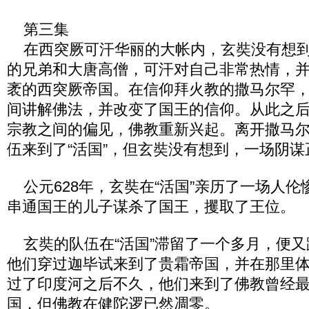
第三集
在西突厥可汗华丽的大帐内，玄奘没有想到
的兄弟和大唐高僧，可汗对自己非常热情，
袤的西突厥帝国。在信仰拜火教的撒马尔罕
间讲解佛法，并改变了国王的信仰。从此之
宗教之间的偏见，佛教重新兴起。离开撒马
伍来到了“活国”，但玄奘没有想到，一场阴
公元628年，玄奘在“活国”亲历了一场人伦
串通国王的儿子谋杀了国王，攫取了王位。
玄奘的队伍在“活国”滞留了一个多月，便又
他们穿过迦毕试来到了贵霜帝国，并在那里
过了印度河之后不久，他们来到了佛教曾经
国，但佛教在健陀逻已然凋零。