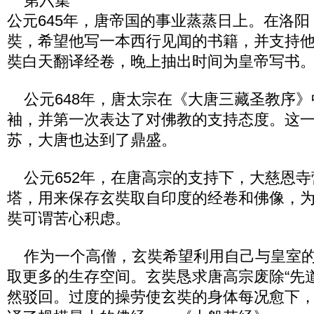
第六集
公元645年，唐帝国的事业蒸蒸日上。在洛
奘，希望他写一本西行见闻的书籍，并支持
奘白天翻译经卷，晚上抽出时间为皇帝写书
公元648年，唐太宗在《大唐三藏圣教序》
袖，并第一次表达了对佛教的支持态度。这
苏，大唐也达到了鼎盛。
公元652年，在唐高宗的支持下，大慈恩寺
塔，用来保存玄奘取自印度的经卷和佛像，
奘可谓苦心积虑。
作为一个高僧，玄奘希望利用自己与皇室的
取更多的生存空间。玄奘恳求唐高宗废除“先
然驳回。过度的操劳使玄奘的身体每况愈下