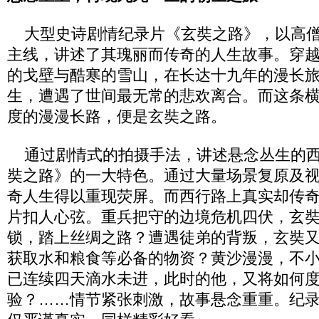
大型史诗剧情纪录片《玄奘之路》，以高僧
主线，讲述了其瑰丽而传奇的人生故事。穿
的戈壁与酷寒的雪山，在长达十九年的漫长
生，遭遇了世间最无常的悲欢离合。而这条
度的漫漫长路，便是玄奘之路。
通过剧情式的拍摄手法，讲述悬念丛生的西
奘之路》的一大特色。通过大量场景复原及
奇人生得以重现荧屏。而西行路上真实却传
片扣人心弦。重兵把守的边境危机四伏，玄
锁，踏上丝绸之路？遭遇徒弟的背叛，玄奘
获取水和粮食等必备的物资？黄沙漫漫，不
已连续四天滴水未进，此时的他，又将如何
验？……情节紧张刺激，故事悬念重重。纪