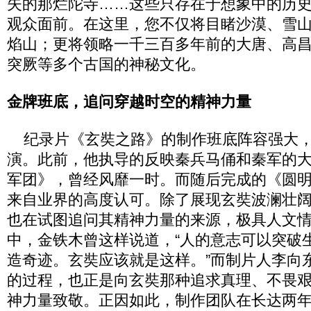
失的那烂陀寺……这些只存在于想象中的历
观众面前。在这里，您不仅将目睹沙漠、雪
焰山；更将领略一千三百多年前的大唐、高
突厥等多个古国的神秘文化。
金牌班底，追问穿越时空的精神力量
纪录片《玄奘之路》的制作班底阵容强大，
演。此前，他执导的反映秦兵马俑和秦军的
军团》，曾经风靡一时。而随后完成的《圆
来自业界的高度认可。除了展现玄奘波澜壮
也在试图追问其精神力量的来源，极具人文
中，金铁木曾这样说道，“人的意志可以突破
造奇迹。玄奘应该就是这样。”而制片人李向
的过程，也正是向玄奘那种追求真理、不畏
神力量致敬。正因如此，制作团队在长达两