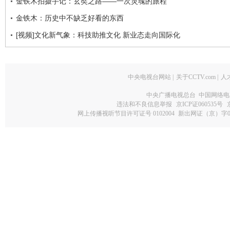
金铁木拍摄手记：玄奘之路——一次灵魂的旅程
金铁木：历史中不缺乏好看的东西
[视频]文化新气象：科技助推文化 新业态走向国际化
中央电视台网站
|
关于CCTV.com
|
人
中央广播电视总台 中国网络电
违法和不良信息举报
京ICP证060535号
网上传播视听节目许可证号 0102004
新出网证（京）字0