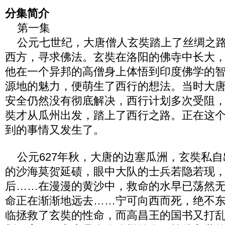
分集简介
第一集
公元七世纪，大唐僧人玄奘踏上了丝绸之路
西方，寻求佛法。玄奘在洛阳的佛寺中长大
他在一个异邦的高僧身上体悟到印度佛学的
源地的魅力，便萌生了西行的想法。当时大
安全仍然没有彻底解决，西行计划多次受阻，
奘才从瓜州出发，踏上了西行之路。正在这
到的事情又发生了。
公元627年秋，大唐的边塞瓜洲，玄奘私自
的沙海莫贺延碛，眼中大队的士兵若隐若现
后……在漫漫的黄沙中，救命的水早已荡然
命正在渐渐地远去……宁可向西而死，绝不
临拯救了玄奘的性命，而高昌王的国书又打