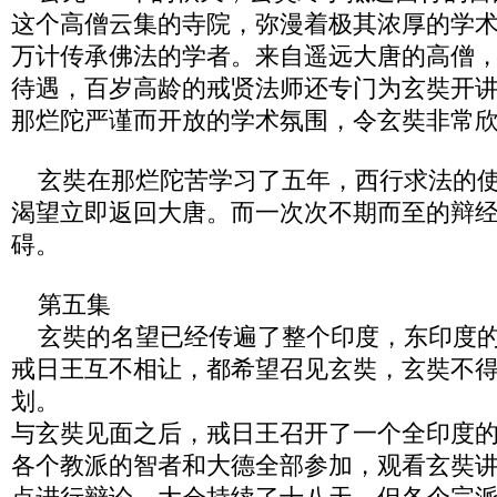
这个高僧云集的寺院，弥漫着极其浓厚的学
万计传承佛法的学者。来自遥远大唐的高僧
待遇，百岁高龄的戒贤法师还专门为玄奘开
那烂陀严谨而开放的学术氛围，令玄奘非常
玄奘在那烂陀苦学习了五年，西行求法的使
渴望立即返回大唐。而一次次不期而至的辩
碍。
第五集
玄奘的名望已经传遍了整个印度，东印度的
戒日王互不相让，都希望召见玄奘，玄奘不
划。
与玄奘见面之后，戒日王召开了一个全印度
各个教派的智者和大德全部参加，观看玄奘