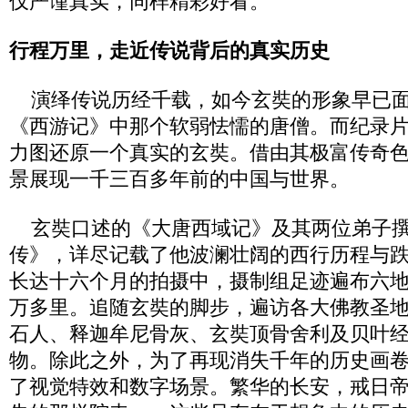
仅严谨真实，同样精彩好看。
行程万里，走近传说背后的真实历史
演绎传说历经千载，如今玄奘的形象早已面
《西游记》中那个软弱怯懦的唐僧。而纪录
力图还原一个真实的玄奘。借由其极富传奇
景展现一千三百多年前的中国与世界。
玄奘口述的《大唐西域记》及其两位弟子撰
传》，详尽记载了他波澜壮阔的西行历程与
长达十六个月的拍摄中，摄制组足迹遍布六
万多里。追随玄奘的脚步，遍访各大佛教圣
石人、释迦牟尼骨灰、玄奘顶骨舍利及贝叶
物。除此之外，为了再现消失千年的历史画
了视觉特效和数字场景。繁华的长安，戒日