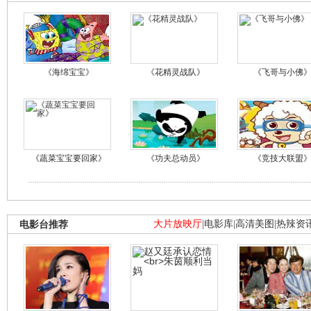
《海绵宝宝》
《花精灵战队》
《飞哥与小佛
《蔬菜宝宝要回家》
《功夫总动员》
《竞技大联盟
电影台推荐
大片放映厅
|
电影库
|
高清美图
|
热辣资