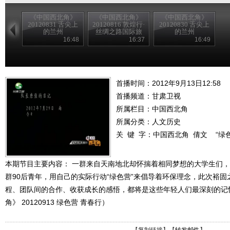
《中国西北角》
《中国西北角》
《中国西北角》
20120831 舌尖上
20120816 敦煌行·
20120830 舌尖上
的兰州
丝绸之路国际旅
的兰州
游节 特别节目神
16:48
16:37
16:49
舟升起的地方金
塔
首播时间：2012年9月13日12:58
首播频道：
甘肃卫视
所属栏目：
中国西北角
所属分类：人文历史
关 键 字：
中国西北角
倩文
“绿
本期节目主要内容： 一群来自天南地北却怀揣着相同梦想的大学生们
群90后青年，用自己的实际行动“绿色营”来倡导着环保理念，此次裕
程、团队间的合作、收获成长的感悟，都将是这些年轻人们最深刻的记
角》 20120913 绿色营 青春行）