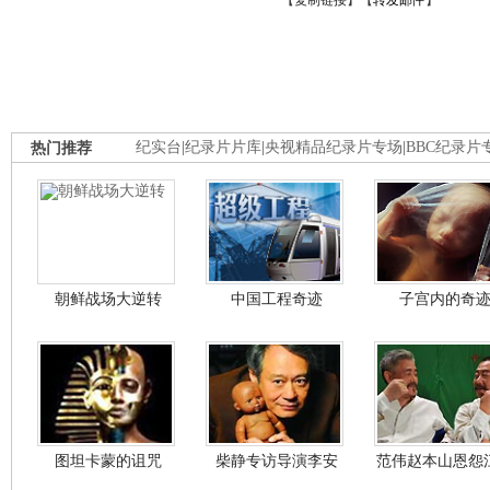
【
复制链接
】【
转发邮件
】
热门推荐
纪实台
|
纪录片片库
|
央视精品纪录片专场
|
BBC纪录片
朝鲜战场大逆转
中国工程奇迹
子宫内的奇
图坦卡蒙的诅咒
柴静专访导演李安
范伟赵本山恩怨