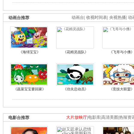
动画台推荐
动画台
|
收视时间表
|
央视热播
|
动
《海绵宝宝》
《花精灵战队》
《飞哥与小佛
《蔬菜宝宝要回家》
《功夫总动员》
《竞技大联盟
电影台推荐
大片放映厅
|
电影库
|
高清美图
|
热辣资