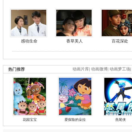
感动生命
香草美人
百花深处
热门推荐
动画片库
|
动画微博
|
动画梦工场
花园宝宝
爱探险的朵拉
燕尾侠