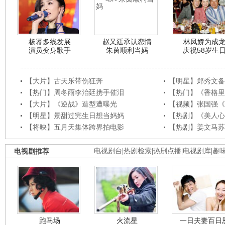
杨幂多线发展
赵又廷承认恋情
林凤娇为成
演员变身歌手
朱茵顺利当妈
庆祝58岁生
【大片】古天乐带伤狂奔
【明星】郑秀文备
【热门】周冬雨李治廷携手催泪
【热门】《香格里
【大片】《逆战》造型遭曝光
【视频】张国强《
【明星】景甜过完生日想当妈妈
【热剧】《美人心
【将映】五月天集体跨界拍电影
【热剧】姜文马苏
电视剧推荐
电视剧台
|
热剧检索
|
热剧点播
|
电视剧库
|
趣
跑马场
火流星
一日夫妻百日