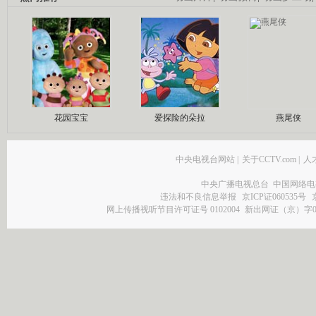
花园宝宝
爱探险的朵拉
燕尾侠
中央电视台网站
|
关于CCTV.com
|
人
中央广播电视总台 中国网络电
违法和不良信息举报
京ICP证060535号
网上传播视听节目许可证号 0102004
新出网证（京）字0