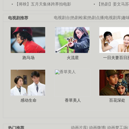
【将映】五月天集体跨界拍电影
【热剧】姜文马苏
电视剧推荐
电视剧台
|
热剧检索
|
热剧点播
|
电视剧库
|
趣
跑马场
火流星
一日夫妻百日
感动生命
香草美人
百花深处
热门推荐
动画片库
|
动画微博
|
动画梦工场