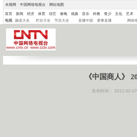
央视网
|
中国网络电视台
|
网站地图
首页
新闻
经济
体育
综艺
春晚
戏曲
音乐
科教
青少
文化
艺术
电视
频道大全
栏目大全
节目大全
直播中国
赛事直播
网络
《中国商人》 20
发布时间：
2012-02-07