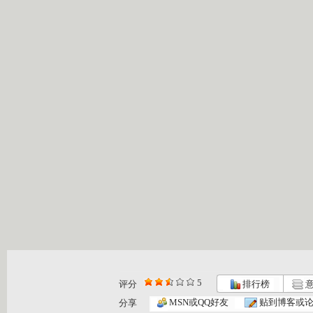
5
评分
排行榜
意
MSN或QQ好友
贴到博客或
分享