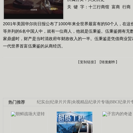
关 键 字：
十三行商馆
富商
行商
2001年美国华尔街日报公布了1000年来全世界最富有的50个人，在
等并列的6名中国人中，就有一位商人，他就是伍秉鉴。伍秉鉴拥有无
家鼎盛时，财产是当时清政府年财政收入的一半。伍秉鉴是凭借商业贸
一代世界首富伍秉鉴的从商经历。
【
复制链接
】【
转发邮件
】
热门推荐
纪实台
|
纪录片片库
|
央视精品纪录片专场
|
BBC纪录片