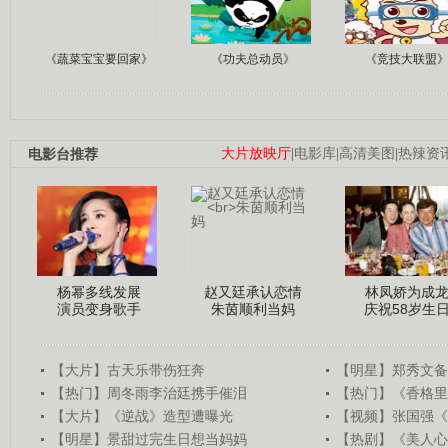
《蔬菜宝宝要回家》
《功夫总动员》
《竞技大联盟
电影台推荐
大片放映厅
|
电影库
|
高清美图
|
热辣资
杨幂多线发展
赵又廷承认恋情
林凤娇为成
演员变身歌手
朱茵顺利当妈
庆祝58岁生
【大片】古天乐带伤狂奔
【明星】郑秀文备
【热门】周冬雨李治廷携手催泪
【热门】《香格里
【大片】《逆战》造型遭曝光
【视频】张国强《
【明星】景甜过完生日想当妈妈
【热剧】《美人心