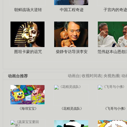
朝鲜战场大逆转
中国工程奇迹
子宫内的奇
图坦卡蒙的诅咒
柴静专访导演李安
范伟赵本山恩怨
动画台推荐
动画台
|
收视时间表
|
央视热播
|
动
《海绵宝宝》
《花精灵战队》
《飞哥与小佛