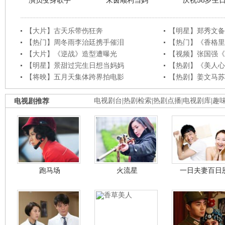
演员变身歌手
朱茵顺利当妈
庆祝58岁生
【大片】古天乐带伤狂奔
【明星】郑秀文备
【热门】周冬雨李治廷携手催泪
【热门】《香格里
【大片】《逆战》造型遭曝光
【视频】张国强《
【明星】景甜过完生日想当妈妈
【热剧】《美人心
【将映】五月天集体跨界拍电影
【热剧】姜文马苏
电视剧推荐
电视剧台
|
热剧检索
|
热剧点播
|
电视剧库
|
趣
跑马场
火流星
一日夫妻百日