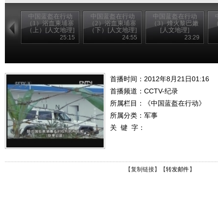
中国蓝盔在行动
中国蓝盔在行动
中国蓝盔在行动
（1）浴血柬埔寨
（2）浴血柬埔寨
（3）烽火黎巴嫩
（上）[人文地理]
（下）[人文地理]
[人文地理]
20120822
25:15
24:55
23:29
首播时间：2012年8月21日01:16
首播频道：
CCTV-纪录
所属栏目：
《中国蓝盔在行动》
所属分类：军事
关 键 字：
【
复制链接
】【
转发邮件
】