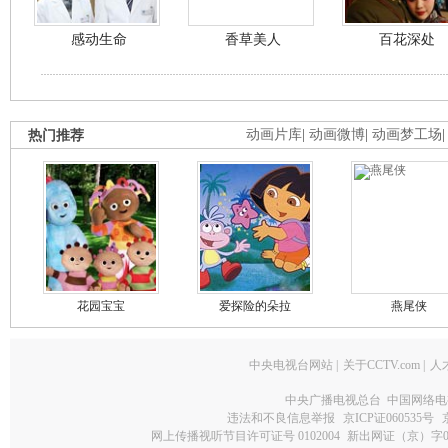
感动生命
香草美人
百花深处
热门推荐
动画片库
|
动画微博
|
动画梦工场
花园宝宝
爱探险的朵拉
燕尾侠
中央电视台网站
|
关于CCTV.com
|
人
中央广播电视总台 中国网络电
违法和不良信息举报
京ICP证060535号
网上传播视听节目许可证号 0102004
新出网证（京）字0