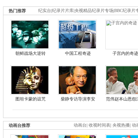
热门推荐
纪实台
|
纪录片片库
|
央视精品纪录片专场
|
BBC纪录片
朝鲜战场大逆转
中国工程奇迹
子宫内的奇
图坦卡蒙的诅咒
柴静专访导演李安
范伟赵本山恩怨
动画台推荐
动画台
|
收视时间表
|
央视热播
|
动