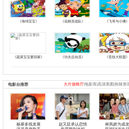
《海绵宝宝》
《花精灵战队》
《飞哥与小佛
《蔬菜宝宝要回家》
《功夫总动员》
《竞技大联盟
电影台推荐
大片放映厅
|
电影库
|
高清美图
|
热辣资
杨幂多线发展
赵又廷承认恋情
林凤娇为成