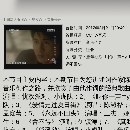
中国网络电视台
>
纪实台
>
音乐传奇
首播时间：2012年8月21日20:40
首播频道：
CCTV-音乐
所属栏目：
音乐传奇
所属分类：社会
关 键 字：
新年快乐
叫你一声my
远不回头
本节目主要内容：本期节目为您讲述词作家
音乐创作之路，并欣赏了由他作词的经典歌曲
演唱：忧欢派对、小虎队；2、《叫你一声my l
队；3、《爱情走过夏日街》 演唱：陈淑桦；
孟庭苇；5、《永远不回头》 演唱：王杰、
生；6、《舍不得》 演唱：钟镇涛；7、《真