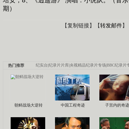
培安；8、《逍遥游》 演唱：小虎队。（音乐传奇 
期）
【
复制链接
】【
转发邮件
】
热门推荐
纪实台
|
纪录片片库
|
央视精品纪录片专场
|
BBC纪录片
朝鲜战场大逆转
中国工程奇迹
子宫内的奇