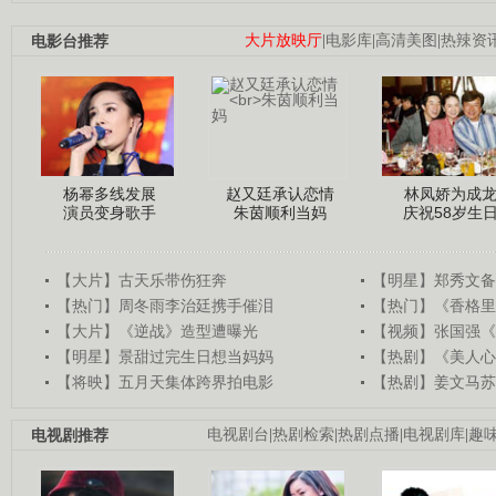
电影台推荐
大片放映厅
|
电影库
|
高清美图
|
热辣资
杨幂多线发展
赵又廷承认恋情
林凤娇为成
演员变身歌手
朱茵顺利当妈
庆祝58岁生
【大片】古天乐带伤狂奔
【明星】郑秀文备
【热门】周冬雨李治廷携手催泪
【热门】《香格里
【大片】《逆战》造型遭曝光
【视频】张国强《
【明星】景甜过完生日想当妈妈
【热剧】《美人心
【将映】五月天集体跨界拍电影
【热剧】姜文马苏
电视剧推荐
电视剧台
|
热剧检索
|
热剧点播
|
电视剧库
|
趣