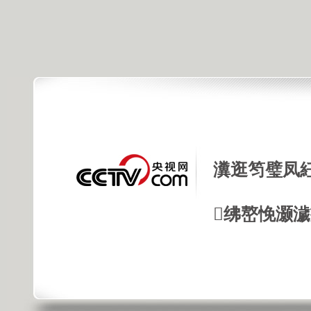
瀵逛笉璧凤
绋嶅悗灏