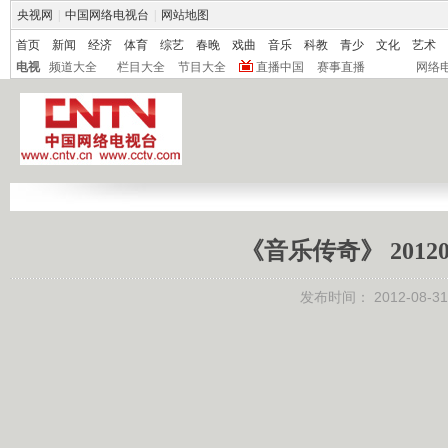
央视网
|
中国网络电视台
|
网站地图
首页
新闻
经济
体育
综艺
春晚
戏曲
音乐
科教
青少
文化
艺术
电视
频道大全
栏目大全
节目大全
直播中国
赛事直播
网络
《音乐传奇》 2012
发布时间：
2012-08-31