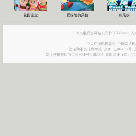
花园宝宝
爱探险的朵拉
燕尾侠
中央电视台网站
|
关于CCTV.com
|
人
中央广播电视总台 中国网络电
违法和不良信息举报
京ICP证060535号
网上传播视听节目许可证号 0102004
新出网证（京）字0