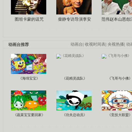
图坦卡蒙的诅咒
柴静专访导演李安
范伟赵本山恩怨
动画台推荐
动画台
|
收视时间表
|
央视热播
|
动
《海绵宝宝》
《花精灵战队》
《飞哥与小佛
《蔬菜宝宝要回家》
《功夫总动员》
《竞技大联盟