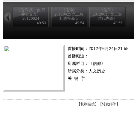
《信仰 第一集 只
《信仰》
《信仰》
要主义真》
20120625 第二集
20120625 第三集
20120624
壮志换新天
时代先锋行
49:53
49:54
49:56
首播时间：2012年6月24日21:55
首播频道：
所属栏目：
《信仰》
所属分类：人文历史
关 键 字：
【
复制链接
】【
转发邮件
】