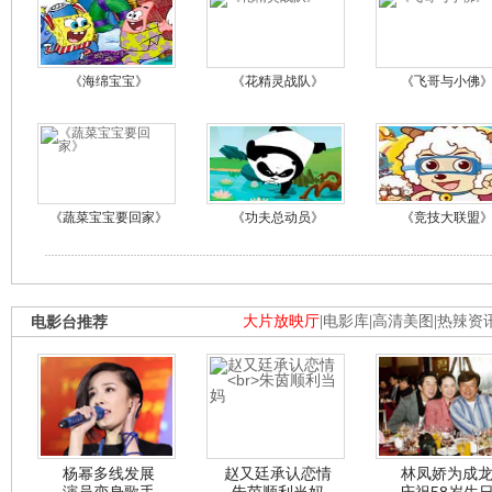
《海绵宝宝》
《花精灵战队》
《飞哥与小佛
《蔬菜宝宝要回家》
《功夫总动员》
《竞技大联盟
电影台推荐
大片放映厅
|
电影库
|
高清美图
|
热辣资
杨幂多线发展
赵又廷承认恋情
林凤娇为成