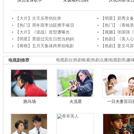
演员变身歌手
朱茵顺利当妈
庆祝58岁生
【大片】古天乐带伤狂奔
【明星】郑秀文备
【热门】周冬雨李治廷携手催泪
【热门】《香格里
【大片】《逆战》造型遭曝光
【视频】张国强《
【明星】景甜过完生日想当妈妈
【热剧】《美人心
【将映】五月天集体跨界拍电影
【热剧】姜文马苏
电视剧推荐
电视剧台
|
热剧检索
|
热剧点播
|
电视剧库
|
趣
跑马场
火流星
一日夫妻百日