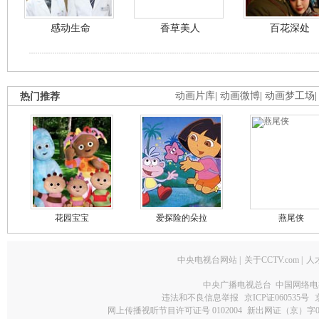
感动生命
香草美人
百花深处
热门推荐
动画片库
|
动画微博
|
动画梦工场
花园宝宝
爱探险的朵拉
燕尾侠
中央电视台网站
|
关于CCTV.com
|
人
中央广播电视总台 中国网络电
违法和不良信息举报
京ICP证060535号
网上传播视听节目许可证号 0102004
新出网证（京）字0