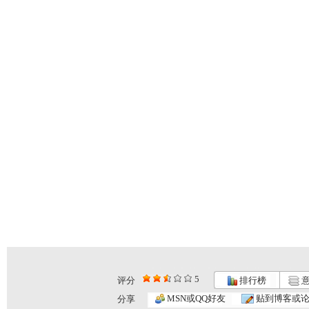
5
评分
排行榜
意
MSN或QQ好友
贴到博客或
分享