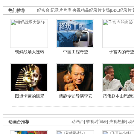
热门推荐
纪实台
|
纪录片片库
|
央视精品纪录片专场
|
BBC纪录片
朝鲜战场大逆转
中国工程奇迹
子宫内的奇
图坦卡蒙的诅咒
柴静专访导演李安
范伟赵本山恩怨
动画台推荐
动画台
|
收视时间表
|
央视热播
|
动