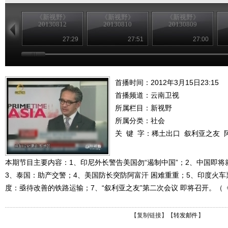
《新视野》
《新视野》
《新视野》
20130812
20130810
20130809
27:29
27:51
27:00
首播时间：2012年3月15日23:15
首播频道：
云南卫视
所属栏目：
新视野
所属分类：社会
关 键 字：
稀土出口
叙利亚之友
本期节目主要内容：1、印尼外长警告美国勿“遏制中国”；2、中国即
3、泰国：助产交警；4、美国防长突防阿富汗 困难重重；5、印度火车
度：亟待改善的铁路运输；7、“叙利亚之友”第二次会议 即将召开。（《新视
【
复制链接
】【
转发邮件
】