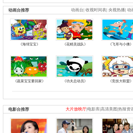
动画台推荐
动画台
|
收视时间表
|
央视热播
|
动
《海绵宝宝》
《花精灵战队》
《飞哥与小佛
《蔬菜宝宝要回家》
《功夫总动员》
《竞技大联盟
电影台推荐
大片放映厅
|
电影库
|
高清美图
|
热辣资