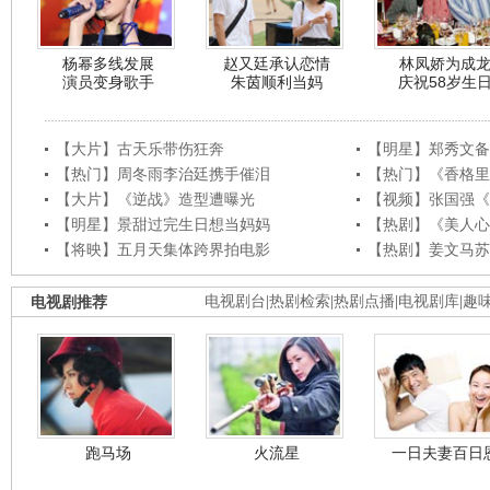
杨幂多线发展
赵又廷承认恋情
林凤娇为成
演员变身歌手
朱茵顺利当妈
庆祝58岁生
【大片】古天乐带伤狂奔
【明星】郑秀文备
【热门】周冬雨李治廷携手催泪
【热门】《香格里
【大片】《逆战》造型遭曝光
【视频】张国强《
【明星】景甜过完生日想当妈妈
【热剧】《美人心
【将映】五月天集体跨界拍电影
【热剧】姜文马苏
电视剧推荐
电视剧台
|
热剧检索
|
热剧点播
|
电视剧库
|
趣
跑马场
火流星
一日夫妻百日