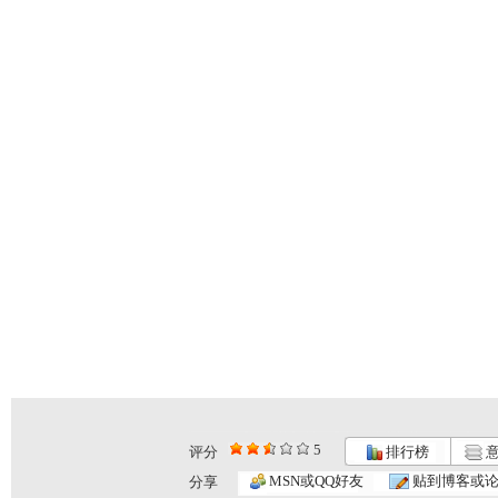
5
评分
排行榜
意
MSN或QQ好友
贴到博客或
分享