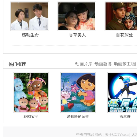
感动生命
香草美人
百花深处
热门推荐
动画片库
|
动画微博
|
动画梦工场
花园宝宝
爱探险的朵拉
燕尾侠
中央电视台网站
|
关于CCTV.com
|
人