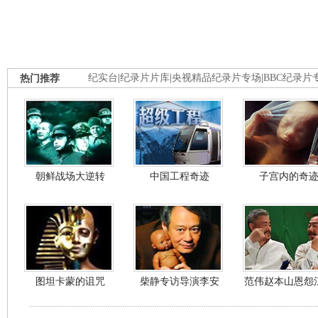
热门推荐
纪实台
|
纪录片片库
|
央视精品纪录片专场
|
BBC纪录片
朝鲜战场大逆转
中国工程奇迹
子宫内的奇
图坦卡蒙的诅咒
柴静专访导演李安
范伟赵本山恩怨