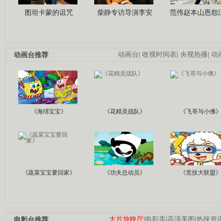
图坦卡蒙的诅咒
柴静专访导演李安
范伟赵本山恩怨
动画台推荐
动画台
|
收视时间表
|
央视热播
|
动
《海绵宝宝》
《花精灵战队》
《飞哥与小佛
《蔬菜宝宝要回家》
《功夫总动员》
《竞技大联盟
电影台推荐
大片放映厅
|
电影库
|
高清美图
|
热辣资