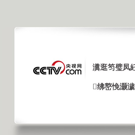
瀵逛笉璧凤
绋嶅悗灏