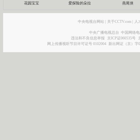
花园宝宝
爱探险的朵拉
燕尾侠
中央电视台网站
|
关于CCTV.com
|
人
中央广播电视总台 中国网络电
违法和不良信息举报
京ICP证060535号
网上传播视听节目许可证号 0102004
新出网证（京）字0