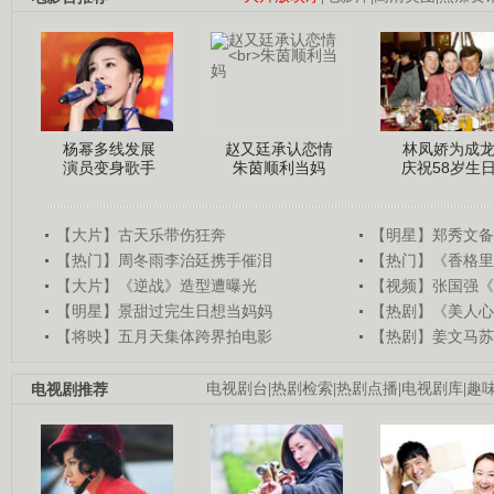
杨幂多线发展
赵又廷承认恋情
林凤娇为成
演员变身歌手
朱茵顺利当妈
庆祝58岁生
【大片】古天乐带伤狂奔
【明星】郑秀文备
【热门】周冬雨李治廷携手催泪
【热门】《香格里
【大片】《逆战》造型遭曝光
【视频】张国强《
【明星】景甜过完生日想当妈妈
【热剧】《美人心
【将映】五月天集体跨界拍电影
【热剧】姜文马苏
电视剧推荐
电视剧台
|
热剧检索
|
热剧点播
|
电视剧库
|
趣