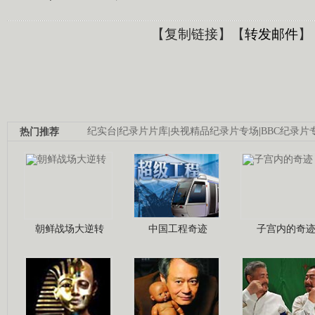
【
复制链接
】【
转发邮件
】
热门推荐
纪实台
|
纪录片片库
|
央视精品纪录片专场
|
BBC纪录片
朝鲜战场大逆转
中国工程奇迹
子宫内的奇