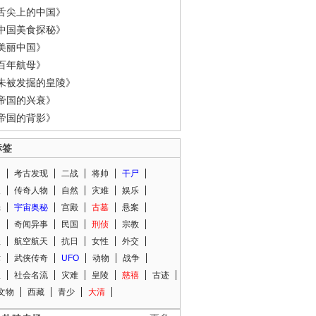
舌尖上的中国》
中国美食探秘》
美丽中国》
百年航母》
未被发掘的皇陵》
帝国的兴衰》
帝国的背影》
标签
闻
考古发现
二战
将帅
干尸
人
传奇人物
自然
灾难
娱乐
光
宇宙奥秘
宫殿
古墓
悬案
知
奇闻异事
民国
刑侦
宗教
程
航空航天
抗日
女性
外交
术
武侠传奇
UFO
动物
战争
星
社会名流
灾难
皇陵
慈禧
古迹
文物
西藏
青少
大清