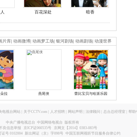
美人
百花深处
暗香
画片库
|
动画微博
|
动画梦工场
|
银河剧场
|
动画剧场
|
动漫世界
的朵拉
燕尾侠
蕾比宝贝与哈派乐园
央电视台网站
|
关于CCTV.com
|
人才招聘
|
网站声明
|
法律顾问
|
总台总经理室
|
帮助
中央广播电视总台 中国网络电视台 版权所有
不良信息举报
京ICP证060535号
京网文【2014】0383-083号
 0102004
新出网证（京）字098号
中国互联网视听节目服务自律公约