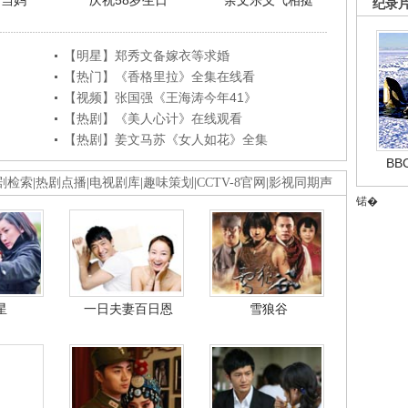
利当妈
庆祝58岁生日
余文乐义气相挺
纪录
【明星】郑秀文备嫁衣等求婚
【热门】《香格里拉》全集在线看
【视频】张国强《王海涛今年41》
【热剧】《美人心计》在线观看
【热剧】姜文马苏《女人如花》全集
B
剧检索
|
热剧点播
|
电视剧库
|
趣味策划
|
CCTV-8官网
|
影视同期声
锘�
星
一日夫妻百日恩
雪狼谷