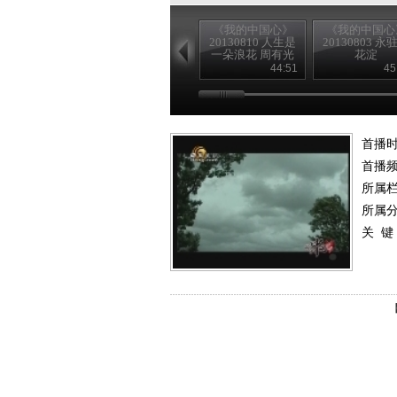
《我的中国心》
《我的中国心
20130810 人生是
20130803 永
一朵浪花 周有光
花淀
44:51
45
首播时
首播
所属
所属
关 键