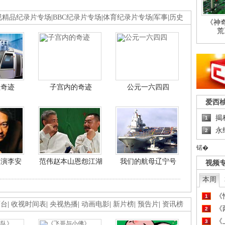
视精品纪录片专场
|
BBC纪录片专场
|
体育纪录片专场
|
军事
|
历史
《神
荒
程奇迹
子宫内的奇迹
公元一六四四
爱西
揭
1
永
2
锘�
导演李安
范伟赵本山恩怨江湖
我们的航母辽宁号
视频
本周
《
1
画台
|
收视时间表
|
央视热播
|
动画电影
|
新片榜
|
预告片
|
资讯榜
《
2
《
3