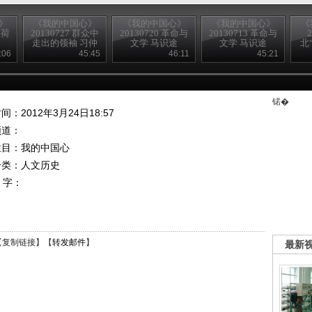
》
《我的中国心》
《我的中国心》
《我的中国心》
《
驻荷
20130727 群众中
20130720 革命与
20130713 革命与
走出的领袖 习仲
文学 马识途
文学 马识途
北
勋
（下）
（上）
:06
45:45
46:11
45:21
锘�
间：2012年3月24日18:57
频道：
栏目：
我的中国心
分类：人文历史
 字：
【
复制链接
】【
转发邮件
】
最新