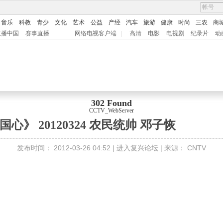
音乐
科教
青少
文化
艺术
公益
产经
汽车
旅游
健康
时尚
三农
商
直播中国
赛事直播
网络电视客户端
|
高清
电影
电视剧
纪录片
动
302 Found
CCTV_WebServer
心》 20120324 农民统帅 邓子恢
发布时间：
2012-03-26 04:52 |
进入复兴论坛
| 来源：
CNTV