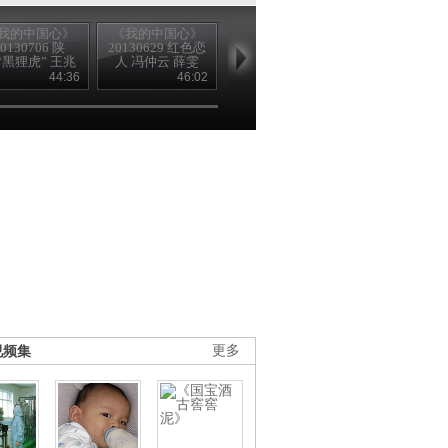
我的中国心》
《我的中国心》
《我的中国心》
《我的中国心
20130706 陕
20130629 红色恋
20130623 大时代
20130622 大
“黑狸虎” 王兆
人 冯仲云 薛雯
的记录者 吴印咸
的记录者 吴
相
44:36
46:02
45:21
45
视频集
更多