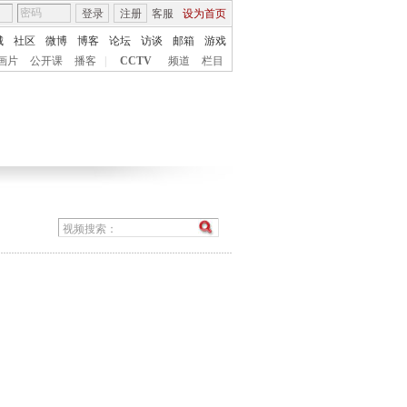
登录
注册
客服
设为首页
城
社区
微博
博客
论坛
访谈
邮箱
游戏
画片
公开课
播客
|
CCTV
频道
栏目