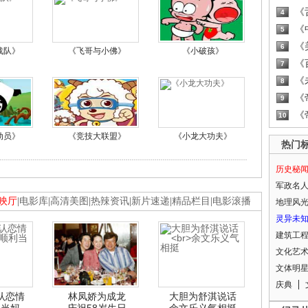
《
4
《
5
《
6
战队》
《飞哥与小佛》
《小破孩》
《
7
《
8
《
9
《
10
动员》
《竞技大联盟》
《小龙大功夫》
热门
历史秘
军政名
映厅
|
电影库
|
高清美图
|
热辣资讯
|
新片速递
|
精品栏目
|
电影滚播
地理风
灵异未
建筑工
文化艺
文体明
庆典
认恋情
林凤娇为成龙
大胆为舒淇说话