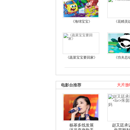
《海绵宝宝》
《花精灵
《蔬菜宝宝要回家》
《功夫总
电影台推荐
大片放
杨幂多线发展
赵又廷承