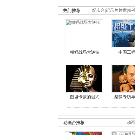
热门推荐
纪实台
|
纪录片片库
|
央
朝鲜战场大逆转
中国工
图坦卡蒙的诅咒
柴静专访
动画台推荐
动