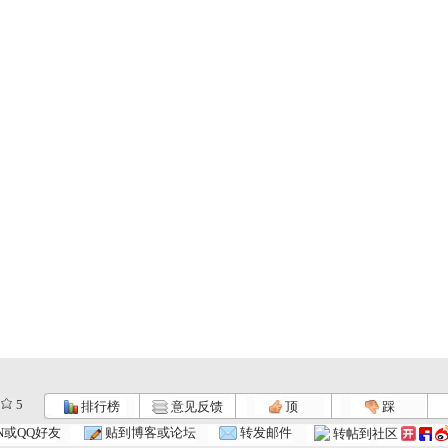
5
排行榜
意见反馈
顶
踩
N或QQ好友
贴到博客或论坛
转发邮件
转帖到社区