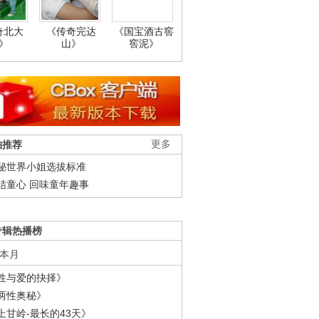
奇北大
《传奇完达
《国宝酒古窖
》
山》
窖泥》
柚推荐
更多
秘世界小姐选拔标准
结童心 回味童年趣事
专辑热播榜
本月
性与爱的抉择》
两性奥秘》
上甘岭-最长的43天》