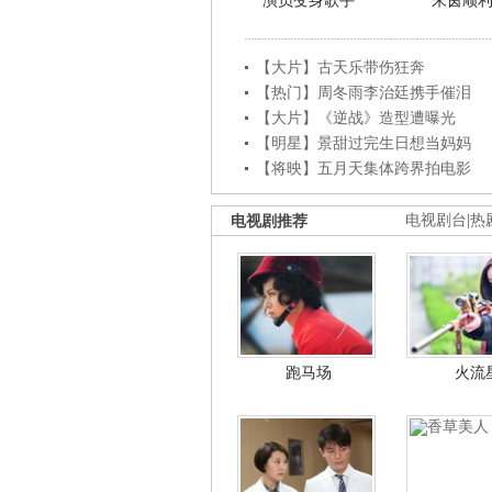
演员变身歌手
朱茵顺
【大片】古天乐带伤狂奔
【热门】周冬雨李治廷携手催泪
【大片】《逆战》造型遭曝光
【明星】景甜过完生日想当妈妈
【将映】五月天集体跨界拍电影
电视剧推荐
电视剧台
|
热
跑马场
火流