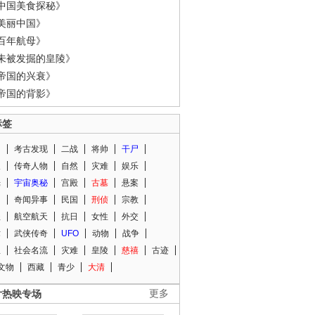
中国美食探秘》
美丽中国》
百年航母》
未被发掘的皇陵》
帝国的兴衰》
帝国的背影》
标签
闻
考古发现
二战
将帅
干尸
人
传奇人物
自然
灾难
娱乐
光
宇宙奥秘
宫殿
古墓
悬案
知
奇闻异事
民国
刑侦
宗教
程
航空航天
抗日
女性
外交
术
武侠传奇
UFO
动物
战争
星
社会名流
灾难
皇陵
慈禧
古迹
文物
西藏
青少
大清
片热映专场
更多