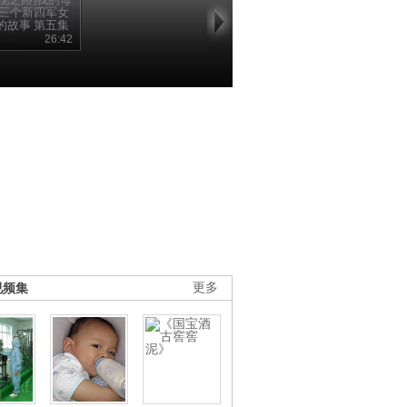
 三个新四军女
的故事 第五集
夫人风范
26:42
视频集
更多