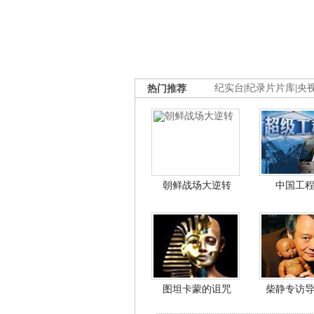
热门推荐
纪实台
|
纪录片片库
|
央
朝鲜战场大逆转
中国工
图坦卡蒙的诅咒
柴静专访