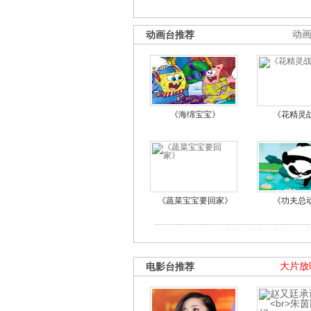
动画台推荐
动
《海绵宝宝》
《花精灵
《蔬菜宝宝要回家》
《功夫总
电影台推荐
大片放