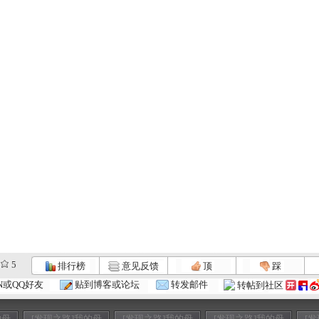
5
排行榜
意见反馈
顶
踩
N或QQ好友
贴到博客或论坛
转发邮件
转帖到社区
的母
[发现之路]我的母
[发现之路]我的母
[发现之路]我的母
[