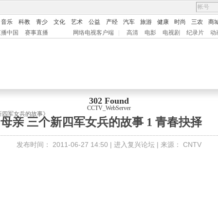
音乐
科教
青少
文化
艺术
公益
产经
汽车
旅游
健康
时尚
三农
商
直播中国
赛事直播
网络电视客户端
|
高清
电影
电视剧
纪录片
动
302 Found
CCTV_WebServer
新四军女兵的故事》
的母亲 三个新四军女兵的故事 1 青春抉择
发布时间：
2011-06-27 14:50 |
进入复兴论坛
| 来源：
CNTV