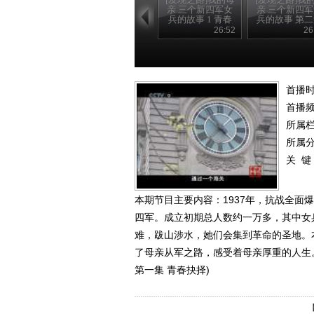
亲 三个新四军女
亲 三个新四
兵的故事 1 青春
兵的故事 第
抉择
战地英姿
26:52
26
首播时
首播
所属
所属
关 键
本期节目主要内容：1937年，抗战全
四军。成立初期总人数约一万多，其中女
难，跋山涉水，她们会集到革命的圣地。
了母亲从军之路，感受着母亲厚重的人生。(
第一集 青春抉择)