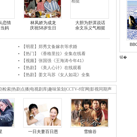
认恋情
林凤娇为成龙
大胆为舒淇说话
利当妈
庆祝58岁生日
余文乐义气相挺
B
【明星】郑秀文备嫁衣等求婚
【热门】《香格里拉》全集在线看
锘�
【视频】张国强《王海涛今年41》
【热剧】《美人心计》在线观看
【热剧】姜文马苏《女人如花》全集
剧检索
|
热剧点播
|
电视剧库
|
趣味策划
|
CCTV-8官网
|
影视同期声
星
一日夫妻百日恩
雪狼谷