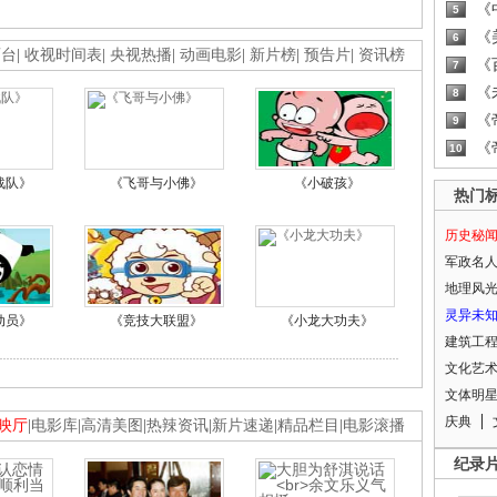
《
5
《
6
画台
|
收视时间表
|
央视热播
|
动画电影
|
新片榜
|
预告片
|
资讯榜
《
7
《
8
《
9
《
10
战队》
《飞哥与小佛》
《小破孩》
热门
历史秘
军政名
地理风
灵异未
动员》
《竞技大联盟》
《小龙大功夫》
建筑工
文化艺
文体明
庆典
映厅
|
电影库
|
高清美图
|
热辣资讯
|
新片速递
|
精品栏目
|
电影滚播
纪录