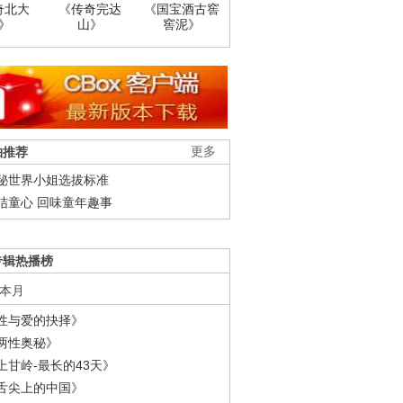
奇北大
《传奇完达
《国宝酒古窖
》
山》
窖泥》
柚推荐
更多
秘世界小姐选拔标准
结童心 回味童年趣事
专辑热播榜
本月
性与爱的抉择》
两性奥秘》
上甘岭-最长的43天》
舌尖上的中国》