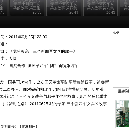
军女
亲 三个新四军女
亲 三个新四军女
亲 三个新四军女
亲
二集
兵的故事 第三集
兵的故事 第四集
兵的故事 第六集
兵
革命伴侣
激情人生
往事灼灼
:48
26:53
26:49
26:43
锘�
间：2011年6月25日23:00
频道：
栏目：
《我的母亲：三个新四军女兵的故事》
分类：人物
 字：
国共合作
国民革命军
陆军新编第四军
面爆发，国共再次合作，成立国民革命军陆军新编第四军，简称新
兵二百多人。面对破碎的山河，她们忍痛惜别父母。历尽艰
最新
本片记录了三位女兵战争与和平年代的故事，她们的后代重走
《发现之路》 20110625 我的母亲 三个新四军女兵的故事
【
复制链接
】【
转发邮件
】