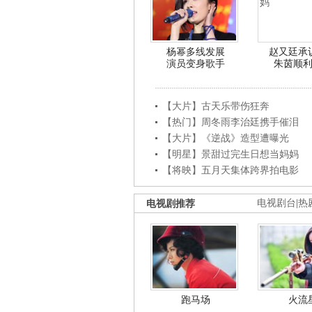
杨幂多线发展
赵又廷承
演员变身歌手
朱茵顺
【大片】古天乐带伤狂奔
【热门】周冬雨李治廷携手催泪
【大片】《逆战》造型遭曝光
【明星】景甜过完生日想当妈妈
【将映】五月天集体跨界拍电影
电视剧推荐
电视剧台
|
热
跑马场
火流