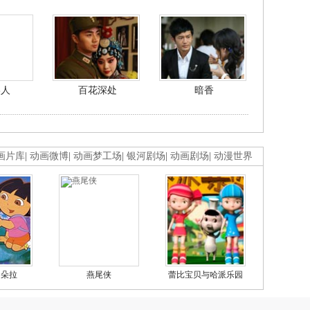
美人
百花深处
暗香
画片库
|
动画微博
|
动画梦工场
|
银河剧场
|
动画剧场
|
动漫世界
的朵拉
燕尾侠
蕾比宝贝与哈派乐园