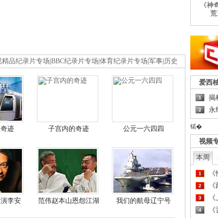
《神
荒
视精品纪录片专场
|
BBC纪录片专场
|
体育纪录片专场
|
军事
|
历史
爱西
揭
1
永
2
锘�
程奇迹
子宫内的奇迹
公元一六四四
视频
本周
《
1
《
2
《
3
导演李安
范伟赵本山恩怨江湖
我们的航母辽宁号
《
4