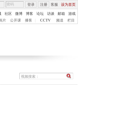
登录
注册
客服
设为首页
城
社区
微博
博客
论坛
访谈
邮箱
游戏
画片
公开课
播客
|
CCTV
频道
栏目