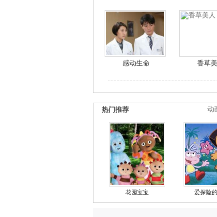
感动生命
香草
热门推荐
动
花园宝宝
爱探险