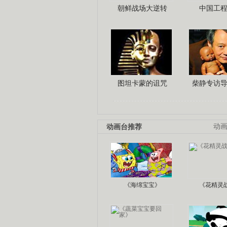
朝鲜战场大逆转
中国工
图坦卡蒙的诅咒
柴静专访
动画台推荐
动
《海绵宝宝》
《花精灵