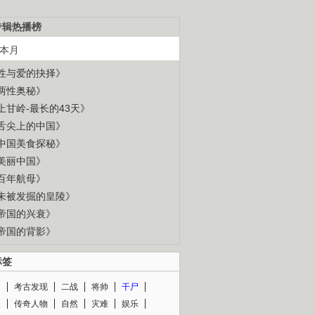
专辑热播榜
本月
性与爱的抉择》
两性奥秘》
上甘岭-最长的43天》
舌尖上的中国》
中国美食探秘》
美丽中国》
百年航母》
未被发掘的皇陵》
帝国的兴衰》
帝国的背影》
标签
闻
考古发现
二战
将帅
干尸
人
传奇人物
自然
灾难
娱乐