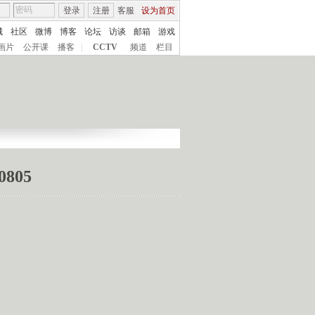
登录
注册
客服
设为首页
城
社区
微博
博客
论坛
访谈
邮箱
游戏
画片
公开课
播客
|
CCTV
频道
栏目
805