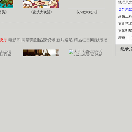
地理风
灵异未
动员》
《竞技大联盟》
《小龙大功夫》
建筑工
文化艺
文体明
庆典
映厅
|
电影库
|
高清美图
|
热辣资讯
|
新片速递
|
精品栏目
|
电影滚播
纪录
认恋情
林凤娇为成龙
大胆为舒淇说话
利当妈
庆祝58岁生日
余文乐义气相挺
B
【明星】郑秀文备嫁衣等求婚
【热门】《香格里拉》全集在线看
锘�
【视频】张国强《王海涛今年41》
【热剧】《美人心计》在线观看
【热剧】姜文马苏《女人如花》全集