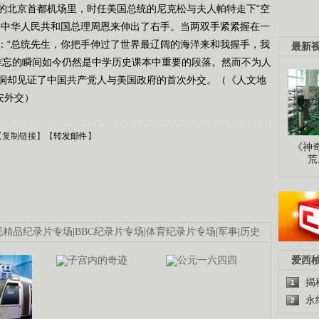
中午的北京首都机场里，时任美国总统的尼克松与夫人帕特走下“空
的中华人民共和国总理周恩来伸出了右手。当两双手紧紧握在一
：“总统先生，你把手伸过了世界最辽阔的海洋来和我握手，我
最新
最难忘的瞬间如今仍然是中学历史课本中重要的段落。然而不为人
洞却见证了中国共产党人与美国政府的首次外交。（《人文地
延安外交）
【
复制链接
】【
转发邮件
】
《神
荒
视精品纪录片专场
|
BBC纪录片专场
|
体育纪录片专场
|
军事
|
历史
爱西
揭
1
永
2