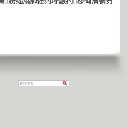
鏄綉缁滃師鍥犳垨鏃犳椤甸潰锛岃