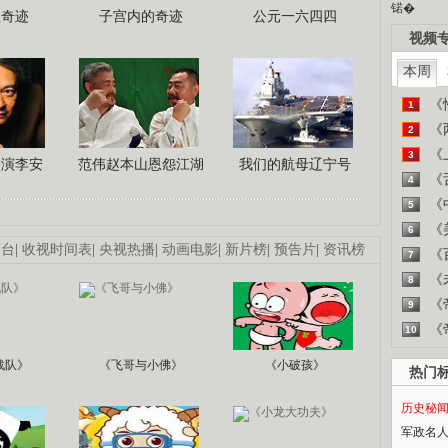
锘�
程奇迹
子宫内的奇迹
公元一六四四
视频
本周
《
1
《
2
《
3
导演李安
范伟赵本山恩怨江湖
我们的航母辽宁号
《
4
《
5
《
6
画台
|
收视时间表
|
央视热播
|
动画电影
|
新片榜
|
预告片
|
资讯榜
《
7
《
8
《
9
《
10
战队》
《飞哥与小佛》
《小破孩》
热门
历史秘
军政名