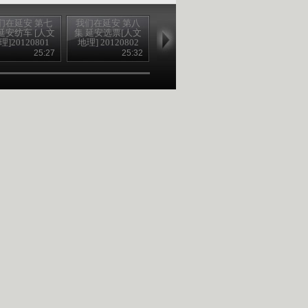
们在延安 第七
我们在延安 第八
我们在延安 第九
我们在延安 
延安纺车 [人文
集 延安选票[人文
集 延安舞步[人文
集 延安窑洞 [
理]20120801
地理] 20120802
地理] 20120803
地理]201208
25:27
25:32
25:32
25