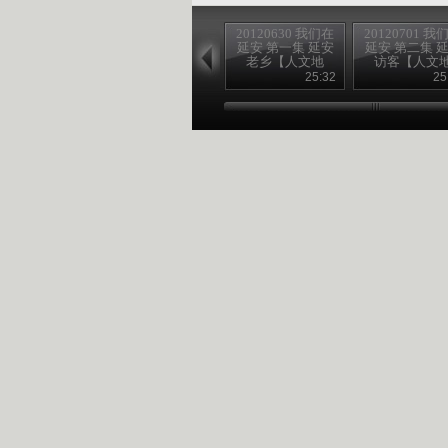
20120630 我们在
20120701 我
延安 第一集 延安
延安 第二集 
老乡【人文地
访客【人文
理】
理】
25:32
25