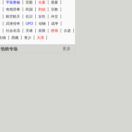
光
宇宙奥秘
宫殿
古墓
悬案
知
奇闻异事
民国
刑侦
宗教
程
航空航天
抗日
女性
外交
术
武侠传奇
UFO
动物
战争
星
社会名流
灾难
皇陵
慈禧
古迹
文物
西藏
青少
大清
片热映专场
更多
BC纪录片专场
央视精品纪录片