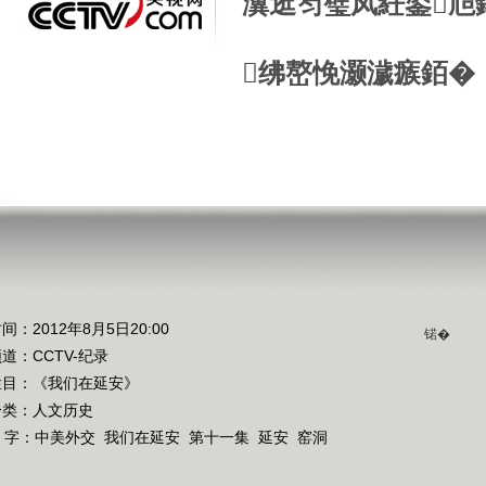
瀵逛笉璧凤紝鍙兘
绋嶅悗灏濊瘯銆�
间：2012年8月5日20:00
锘�
频道：
CCTV-纪录
栏目：
《我们在延安》
分类：人文历史
 字：
中美外交
我们在延安
第十一集
延安
窑洞