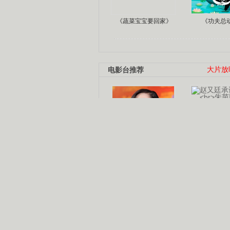
《蔬菜宝宝要回家》
《功夫总
电影台推荐
大片放
杨幂多线发展
赵又廷承
演员变身歌手
朱茵顺
【大片】古天乐带伤狂奔
【热门】周冬雨李治廷携手催泪
【大片】《逆战》造型遭曝光
【明星】景甜过完生日想当妈妈
【将映】五月天集体跨界拍电影