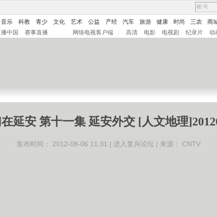
音乐
科教
青少
文化
艺术
公益
产经
汽车
旅游
健康
时尚
三农
商
直播中国
赛事直播
网络电视客户端
|
高清
电影
电视剧
纪录片
动
在延安 第十一集 延安外交 [人文地理]20120
发布时间：
2012-08-06 11:31 |
进入复兴论坛
| 来源：
CNTV