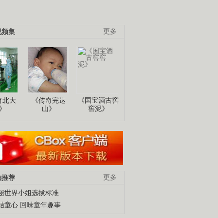
视频集
更多
奇北大
《传奇完达
《国宝酒古窖
》
山》
窖泥》
柚推荐
更多
秘世界小姐选拔标准
结童心 回味童年趣事