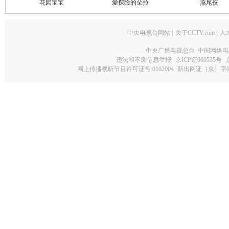
花园宝宝
爱探险的朵拉
燕尾侠
中央电视台网站
|
关于CCTV.com
|
人
中央广播电视总台 中国网络电
违法和不良信息举报
京ICP证060535号
网上传播视听节目许可证号 0102004
新出网证（京）字0