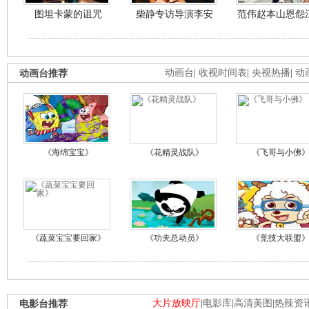
图坦卡蒙的诅咒
柴静专访导演李安
范伟赵本山恩怨
动画台推荐
动画台
|
收视时间表
|
央视热播
|
动
《海绵宝宝》
《花精灵战队》
《飞哥与小佛
《蔬菜宝宝要回家》
《功夫总动员》
《竞技大联盟
电影台推荐
大片放映厅
|
电影库
|
高清美图
|
热辣资