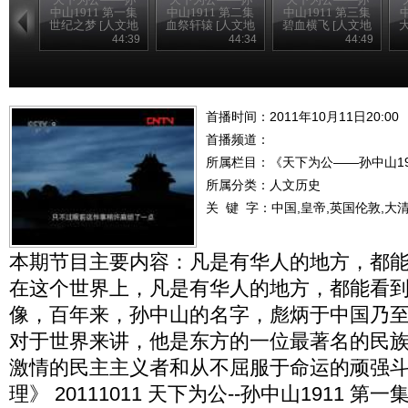
中山1911 第一集
中山1911 第二集
中山1911 第三集
世纪之梦 [人文地
血祭轩辕 [人文地
碧血横飞 [人文地
理]
理]
理]
44:39
44:34
44:49
首播时间：2011年10月11日20:00
首播频道：
所属栏目：
《天下为公――孙中山19
所属分类：人文历史
关 键 字：
中国,皇帝,英国伦敦,大
本期节目主要内容：凡是有华人的地方，都
在这个世界上，凡是有华人的地方，都能看
像，百年来，孙中山的名字，彪炳于中国乃
对于世界来讲，他是东方的一位最著名的民
激情的民主主义者和从不屈服于命运的顽强
理》 20111011 天下为公--孙中山1911 第