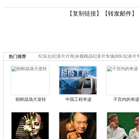
【
复制链接
】【
转发邮件
】
热门推荐
纪实台
|
纪录片片库
|
央视精品纪录片专场
|
BBC纪录片
朝鲜战场大逆转
中国工程奇迹
子宫内的奇