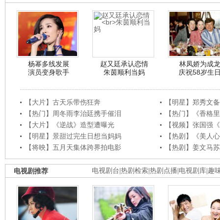
杨幂多线发展
赵又廷承认恋情
林凤娇为成
演员变身歌手
朱茵顺利当妈
庆祝58岁生
【大片】古天乐带伤狂奔
【明星】郑秀文备
【热门】周冬雨李治廷携手催泪
【热门】《香格里
【大片】《逆战》造型遭曝光
【视频】张国强《
【明星】景甜过完生日想当妈妈
【热剧】《美人心
【将映】五月天集体跨界拍电影
【热剧】姜文马苏
电视剧推荐
电视剧台
|
热剧检索
|
热剧点播
|
电视剧库
|
趣