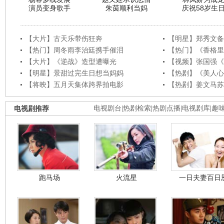
演员变身歌手
朱茵顺利当妈
庆祝58岁生
【大片】古天乐带伤狂奔
【明星】郑秀文备
【热门】周冬雨李治廷携手催泪
【热门】《香格里
【大片】《逆战》造型遭曝光
【视频】张国强《
【明星】景甜过完生日想当妈妈
【热剧】《美人心
【将映】五月天集体跨界拍电影
【热剧】姜文马苏
电视剧推荐
电视剧台
|
热剧检索
|
热剧点播
|
电视剧库
|
趣
跑马场
火流星
一日夫妻百日