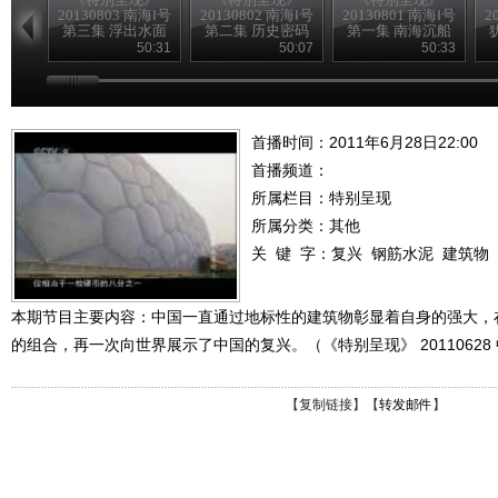
20130803 南海Ⅰ号
20130802 南海Ⅰ号
20130801 南海Ⅰ号
2
第三集 浮出水面
第二集 历史密码
第一集 南海沉船
50:31
50:07
50:33
首播时间：2011年6月28日22:00
首播频道：
所属栏目：
特别呈现
所属分类：其他
关 键 字：
复兴
钢筋水泥
建筑物
本期节目主要内容：中国一直通过地标性的建筑物彰显着自身的强大，
的组合，再一次向世界展示了中国的复兴。（《特别呈现》 20110628
【
复制链接
】【
转发邮件
】