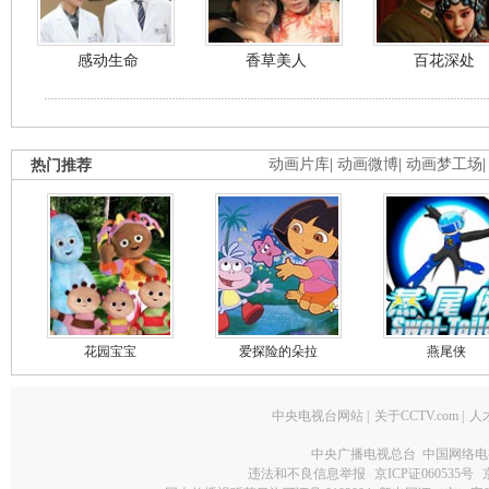
感动生命
香草美人
百花深处
热门推荐
动画片库
|
动画微博
|
动画梦工场
花园宝宝
爱探险的朵拉
燕尾侠
中央电视台网站
|
关于CCTV.com
|
人
中央广播电视总台 中国网络电
违法和不良信息举报
京ICP证060535号