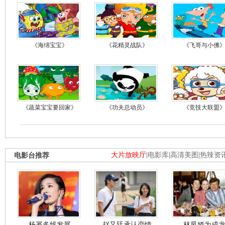
《海绵宝宝》
《花精灵战队》
《飞哥与小佛
《蔬菜宝宝要回家》
《功夫总动员》
《竞技大联盟
电影台推荐
大片放映厅
|
电影库
|
高清美图
|
热辣资
杨幂多线发展
赵又廷承认恋情
林凤娇为成