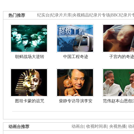
热门推荐
纪实台
|
纪录片片库
|
央视精品纪录片专场
|
BBC纪录片
朝鲜战场大逆转
中国工程奇迹
子宫内的奇
图坦卡蒙的诅咒
柴静专访导演李安
范伟赵本山恩怨
动画台推荐
动画台
|
收视时间表
|
央视热播
|
动