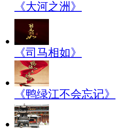
《大河之洲》
《司马相如》
《鸭绿江不会忘记》