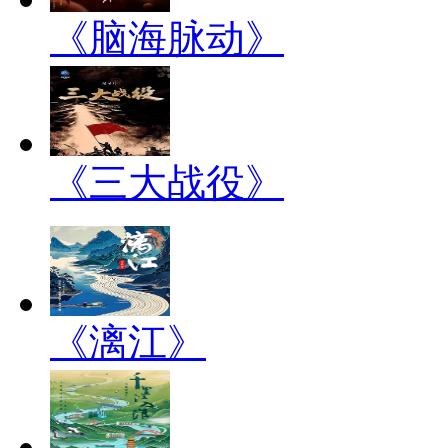
《脑海脉动》
《三大战役》
《漓江》