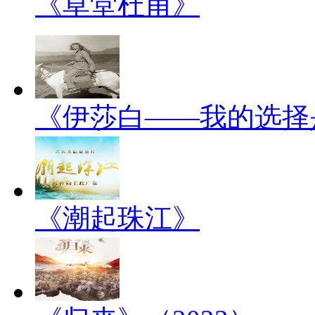
《草堂杜甫》
《伊莎白——我的选择
《潮起珠江》