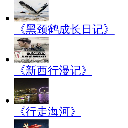
《黑颈鹤成长日记》
《新西行漫记》
《行走海河》