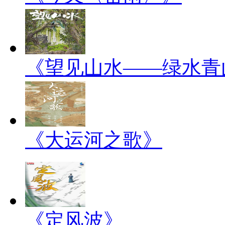
《望见山水——绿水青
《大运河之歌》
《定风波》