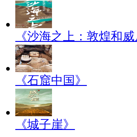
《沙海之上：敦煌和威
《石窟中国》
《城子崖》