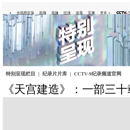
央视网首页
新闻
视频
经济
体育
军事
更多
特别呈现栏目
|
纪录片片库
|
CCTV-9纪录频道官网
《天宫建造》：一部三十