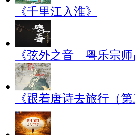
《千里江入淮》
《弦外之音—粤乐宗师
《跟着唐诗去旅行（第