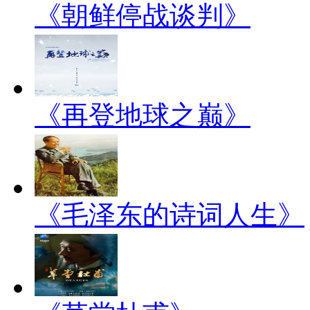
《朝鲜停战谈判》
《再登地球之巅》
《毛泽东的诗词人生》