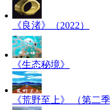
《良渚》（2022）
《生态秘境》
《荒野至上》 （第二