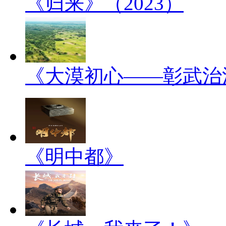
《归来》（2023）
《大漠初心——彰武治
《明中都》