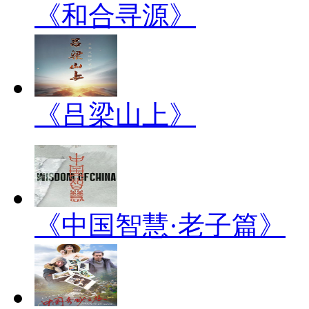
《和合寻源》
《吕梁山上》
《中国智慧·老子篇》