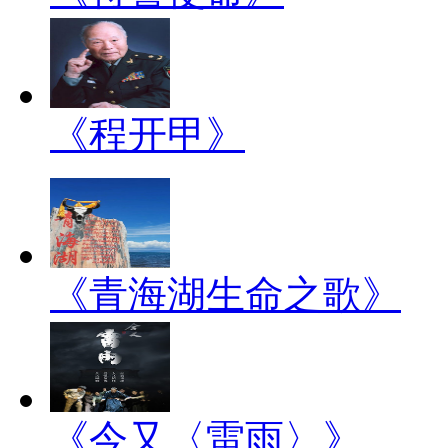
《程开甲》
《青海湖生命之歌》
《今又〈雷雨〉》