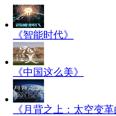
《智能时代》
《中国这么美》
《月背之上：太空变革