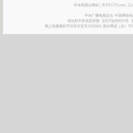
中央电视台网站
|
关于CCTV.com
|
人
中央广播电视总台 中国网络电
违法和不良信息举报
京ICP证060535号
网上传播视听节目许可证号 0102004
新出网证（京）字0