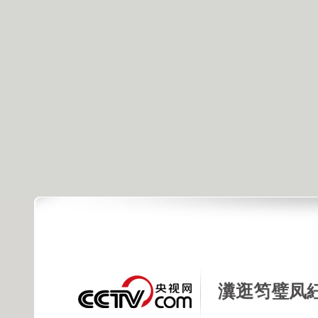
瀵逛笉璧凤