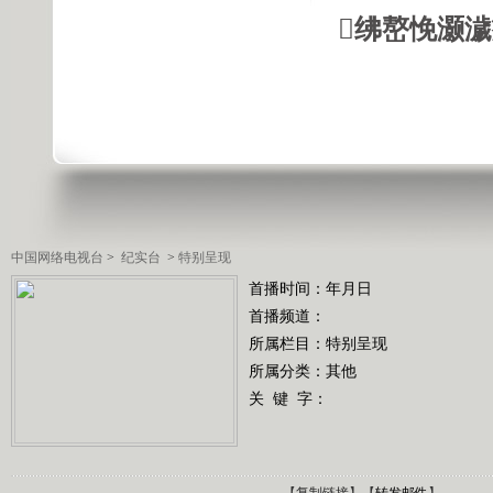
绋嶅悗灏
中国网络电视台
>
纪实台
>
特别呈现
首播时间：年月日
首播频道：
所属栏目：
特别呈现
所属分类：其他
关 键 字：
【
复制链接
】【
转发邮件
】