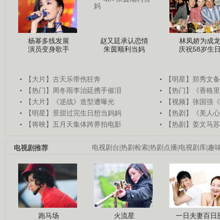
杨幂多线发展
赵又廷承认恋情
林凤娇为成
演员变身歌手
朱茵顺利当妈
庆祝58岁生
【大片】古天乐带伤狂奔
【明星】郑秀文备
【热门】周冬雨李治廷携手催泪
【热门】《香格里
【大片】《逆战》造型遭曝光
【视频】张国强《
【明星】景甜过完生日想当妈妈
【热剧】《美人心
【将映】五月天集体跨界拍电影
【热剧】姜文马苏
电视剧推荐
电视剧台
|
热剧检索
|
热剧点播
|
电视剧库
|
趣
跑马场
火流星
一日夫妻百日