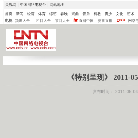
央视网
|
中国网络电视台
|
网站地图
首页
新闻
经济
体育
综艺
春晚
戏曲
音乐
科教
青少
文化
艺术
电视
频道大全
栏目大全
节目大全
直播中国
赛事直播
网络
《特别呈现》 2011-0
发布时间：
2011-05-04