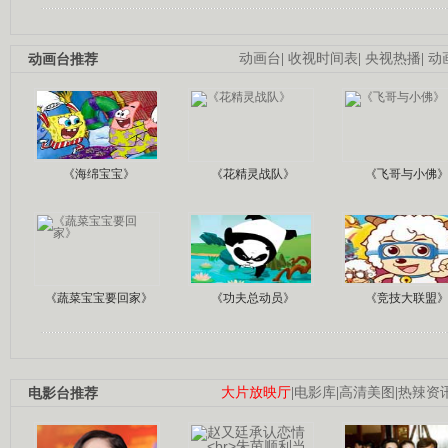
动画台推荐
动画台
|
收视时间表
|
央视热播
|
动
《海绵宝宝》
《花精灵战队》
《飞哥与小佛
《蔬菜宝宝要回家》
《功夫总动员》
《竞技大联盟
电影台推荐
大片放映厅
|
电影库
|
高清美图
|
热辣资