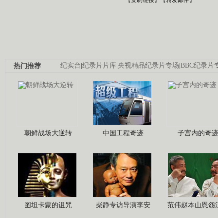
热门推荐
纪实台
|
纪录片片库
|
央视精品纪录片专场
|
BBC纪录片
朝鲜战场大逆转
中国工程奇迹
子宫内的奇
图坦卡蒙的诅咒
柴静专访导演李安
范伟赵本山恩怨