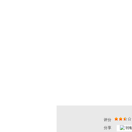
评分
分享
转