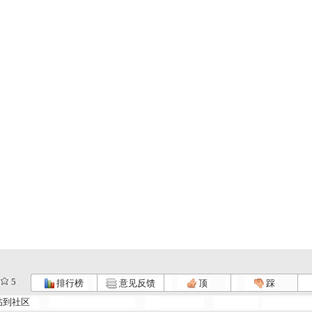
5
排行榜
意见反馈
顶
踩
帖到社区