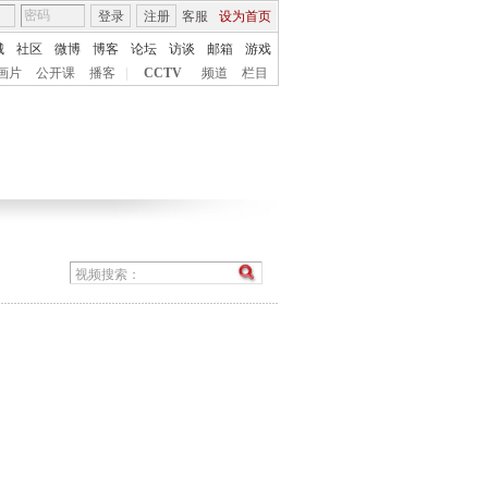
登录
注册
客服
设为首页
城
社区
微博
博客
论坛
访谈
邮箱
游戏
画片
公开课
播客
|
CCTV
频道
栏目