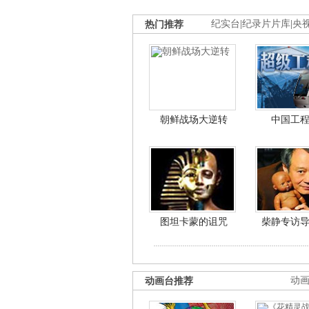
热门推荐
纪实台
|
纪录片片库
|
央
朝鲜战场大逆转
中国工
图坦卡蒙的诅咒
柴静专访
动画台推荐
动