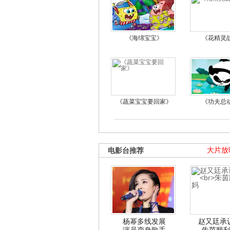
《海绵宝宝》
《花精灵
《蔬菜宝宝要回家》
《功夫总
电影台推荐
大片放
杨幂多线发展
赵又廷承