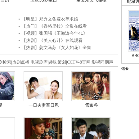
利当妈
庆祝58岁生日
余文乐义气相挺
纪录
【明星】郑秀文备嫁衣等求婚
【热门】《香格里拉》全集在线看
【视频】张国强《王海涛今年41》
【热剧】《美人心计》在线观看
【热剧】姜文马苏《女人如花》全集
B
剧检索
|
热剧点播
|
电视剧库
|
趣味策划
|
CCTV-8官网
|
影视同期声
锘�
星
一日夫妻百日恩
雪狼谷