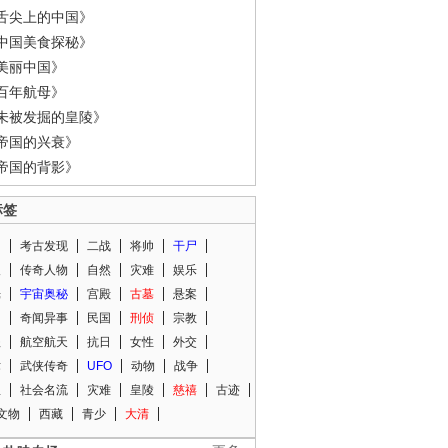
舌尖上的中国》
中国美食探秘》
美丽中国》
百年航母》
未被发掘的皇陵》
帝国的兴衰》
帝国的背影》
标签
闻
考古发现
二战
将帅
干尸
人
传奇人物
自然
灾难
娱乐
光
宇宙奥秘
宫殿
古墓
悬案
知
奇闻异事
民国
刑侦
宗教
程
航空航天
抗日
女性
外交
术
武侠传奇
UFO
动物
战争
星
社会名流
灾难
皇陵
慈禧
古迹
文物
西藏
青少
大清