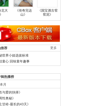
奇北大
《传奇完达
《国宝酒古窖
》
山》
窖泥》
柚推荐
更多
秘世界小姐选拔标准
结童心 回味童年趣事
专辑热播榜
本月
性与爱的抉择》
两性奥秘》
上甘岭-最长的43天》