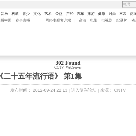
音乐
科教
青少
文化
艺术
公益
产经
汽车
旅游
健康
时尚
三农
商
直播中国
赛事直播
网络电视客户端
|
高清
电影
电视剧
纪录片
动
302 Found
CCTV_WebServer
》
《二十五年流行语》 第1集
发布时间：
2012-09-24 22:13 |
进入复兴论坛
| 来源：
CNTV