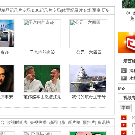
视精品纪录片专场
|
BBC纪录片专场
|
体育纪录片专场
|
军事
|
历史
《神
荒
程奇迹
子宫内的奇迹
公元一六四四
爱西
揭
1
永
2
锘�
导演李安
范伟赵本山恩怨江湖
我们的航母辽宁号
视频
本周
《
1
画台
|
收视时间表
|
央视热播
|
动画电影
|
新片榜
|
预告片
|
资讯榜
《
2
《
3