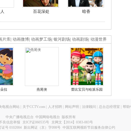
美人
百花深处
暗香
画片库
|
动画微博
|
动画梦工场
|
银河剧场
|
动画剧场
|
动漫世界
的朵拉
燕尾侠
蕾比宝贝与哈派乐园
央电视台网站
|
关于CCTV.com
|
人才招聘
|
网站声明
|
法律顾问
|
总台总经理室
|
帮助
中央广播电视总台 中国网络电视台 版权所有
不良信息举报
京ICP证060535号
京网文【2014】0383-083号
 0102004
新出网证（京）字098号
中国互联网视听节目服务自律公约