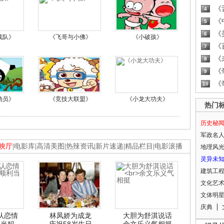
《
4
《
5
《
6
战队》
《飞哥与小佛》
《小破孩》
《
7
《
8
《
9
《
10
动员》
《竞技大联盟》
《小龙大功夫》
热门
历史秘
军政名
映厅
|
电影库
|
高清美图
|
热辣资讯
|
新片速递
|
精品栏目
|
电影滚播
地理风
灵异未
建筑工
文化艺
文体明
庆典
认恋情
林凤娇为成龙
大胆为舒淇说话