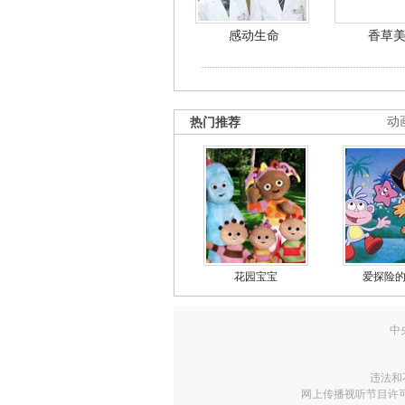
感动生命
香草
热门推荐
动
花园宝宝
爱探险
中
违法和
网上传播视听节目许可证号