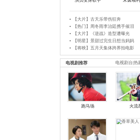
演员变身歌手
朱茵顺
【大片】古天乐带伤狂奔
【热门】周冬雨李治廷携手催泪
【大片】《逆战》造型遭曝光
【明星】景甜过完生日想当妈妈
【将映】五月天集体跨界拍电影
电视剧推荐
电视剧台
|
热
跑马场
火流