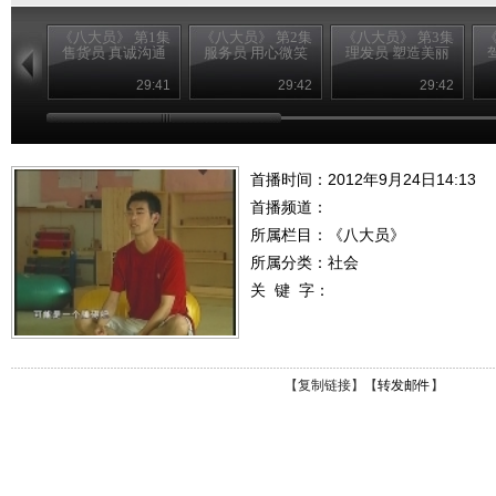
《八大员》 第1集
《八大员》 第2集
《八大员》 第3集
《
售货员 真诚沟通
服务员 用心微笑
理发员 塑造美丽
29:41
29:42
29:42
首播时间：2012年9月24日14:13
首播频道：
所属栏目：
《八大员》
所属分类：社会
关 键 字：
【
复制链接
】【
转发邮件
】