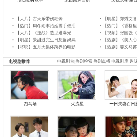
演员变身歌手
朱茵顺利当妈
庆祝58岁生
【大片】古天乐带伤狂奔
【明星】郑秀文备
【热门】周冬雨李治廷携手催泪
【热门】《香格里
【大片】《逆战》造型遭曝光
【视频】张国强《
【明星】景甜过完生日想当妈妈
【热剧】《美人心
【将映】五月天集体跨界拍电影
【热剧】姜文马苏
电视剧推荐
电视剧台
|
热剧检索
|
热剧点播
|
电视剧库
|
趣
跑马场
火流星
一日夫妻百日