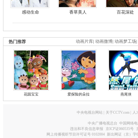
感动生命
香草美人
百花深处
热门推荐
动画片库
|
动画微博
|
动画梦工场
花园宝宝
爱探险的朵拉
燕尾侠
中央电视台网站
|
关于CCTV.com
|
人
中央广播电视总台 中国网络电
违法和不良信息举报
京ICP证060535号
网上传播视听节目许可证号 0102004
新出网证（京）字0