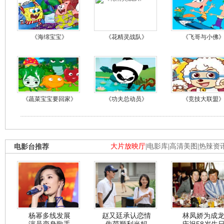
《海绵宝宝》
《花精灵战队》
《飞哥与小佛
《蔬菜宝宝要回家》
《功夫总动员》
《竞技大联盟
电影台推荐
大片放映厅
|
电影库
|
高清美图
|
热辣资
杨幂多线发展
赵又廷承认恋情
林凤娇为成