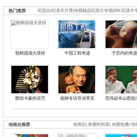
热门推荐
纪实台
|
纪录片片库
|
央视精品纪录片专场
|
BBC纪录片
朝鲜战场大逆转
中国工程奇迹
子宫内的奇
图坦卡蒙的诅咒
柴静专访导演李安
范伟赵本山恩怨
动画台推荐
动画台
|
收视时间表
|
央视热播
|
动