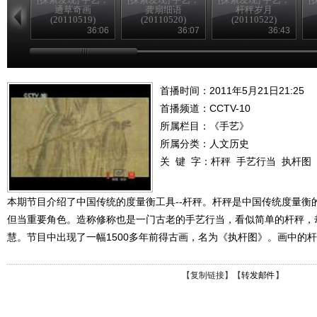
通草奇画
龚扇细语
杆秤岁月
(20110519)
(20110520)
(20110522)
36:06
36:07
36:43
首播时间：2011年5月21日21:25
首播频道：
CCTV-10
所属栏目：
《手艺》
所属分类：人文历史
关 键 字：
杆秤
手艺行当
执杆图
本期节目介绍了中国传统的度量衡工具--杆秤。杆秤是中国传统度量衡
但当重要角色。造称修称也是一门古老的手艺行当，看似简单的杆秤，
慧。节目中出现了一幅1500多年前得古画，名为《执杆图》。画中的
【
复制链接
】【
转发邮件
】