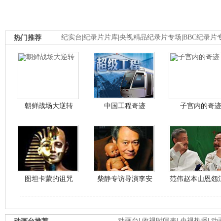
热门推荐
纪实台
|
纪录片片库
|
央视精品纪录片专场
|
BBC纪录片
朝鲜战场大逆转
中国工程奇迹
子宫内的奇
图坦卡蒙的诅咒
柴静专访导演李安
范伟赵本山恩怨
动画台
|
收视时间表
|
央视热播
|
动