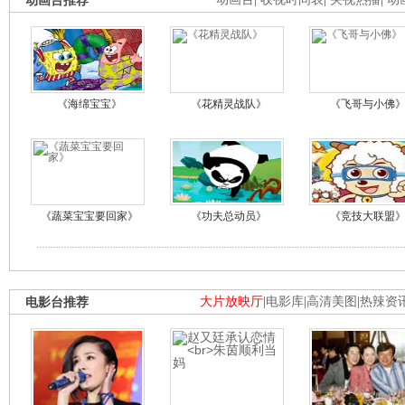
动画台推荐
《海绵宝宝》
《花精灵战队》
《飞哥与小佛
《蔬菜宝宝要回家》
《功夫总动员》
《竞技大联盟
电影台推荐
大片放映厅
|
电影库
|
高清美图
|
热辣资