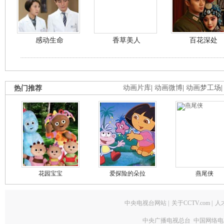
感动生命
香草美人
百花深处
热门推荐
动画片库
|
动画微博
|
动画梦工场
花园宝宝
爱探险的朵拉
燕尾侠
中央电视台网站
|
关于CCTV.com
|
人
中央广播电视总台 中国网络电