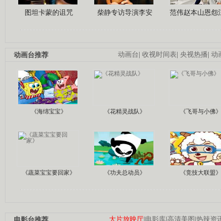
图坦卡蒙的诅咒
柴静专访导演李安
范伟赵本山恩怨
动画台推荐
动画台
|
收视时间表
|
央视热播
|
动
《海绵宝宝》
《花精灵战队》
《飞哥与小佛
《蔬菜宝宝要回家》
《功夫总动员》
《竞技大联盟
电影台推荐
大片放映厅
|
电影库
|
高清美图
|
热辣资