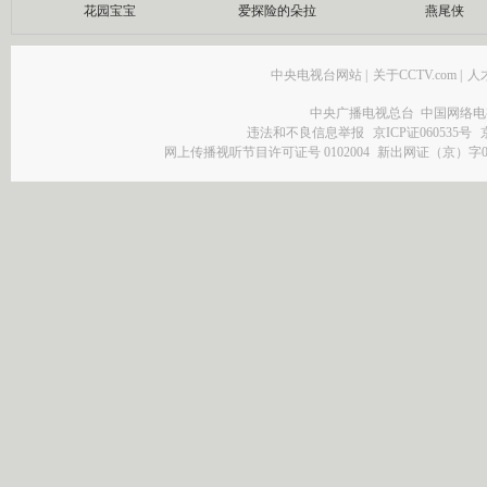
花园宝宝
爱探险的朵拉
燕尾侠
中央电视台网站
|
关于CCTV.com
|
人
中央广播电视总台 中国网络电
违法和不良信息举报
京ICP证060535号
网上传播视听节目许可证号 0102004
新出网证（京）字0