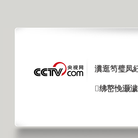
瀵逛笉璧凤
绋嶅悗灏