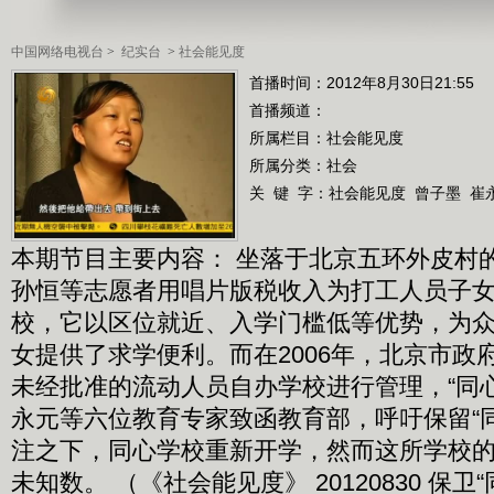
中国网络电视台
>
纪实台
>
社会能见度
首播时间：2012年8月30日21:55
首播频道：
所属栏目：
社会能见度
所属分类：社会
关 键 字：
社会能见度
曾子墨
崔
本期节目主要内容： 坐落于北京五环外皮村
孙恒等志愿者用唱片版税收入为打工人员子
校，它以区位就近、入学门槛低等优势，为
女提供了求学便利。而在2006年，北京市政
未经批准的流动人员自办学校进行管理，“同
永元等六位教育专家致函教育部，呼吁保留“
注之下，同心学校重新开学，然而这所学校
未知数。 （《社会能见度》 20120830 保卫“