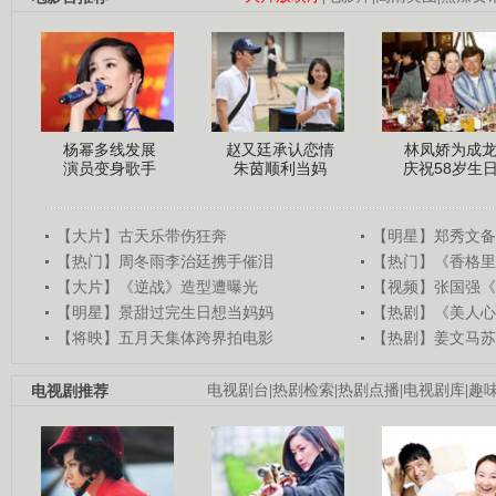
杨幂多线发展
赵又廷承认恋情
林凤娇为成
演员变身歌手
朱茵顺利当妈
庆祝58岁生
【大片】古天乐带伤狂奔
【明星】郑秀文备
【热门】周冬雨李治廷携手催泪
【热门】《香格里
【大片】《逆战》造型遭曝光
【视频】张国强《
【明星】景甜过完生日想当妈妈
【热剧】《美人心
【将映】五月天集体跨界拍电影
【热剧】姜文马苏
电视剧推荐
电视剧台
|
热剧检索
|
热剧点播
|
电视剧库
|
趣