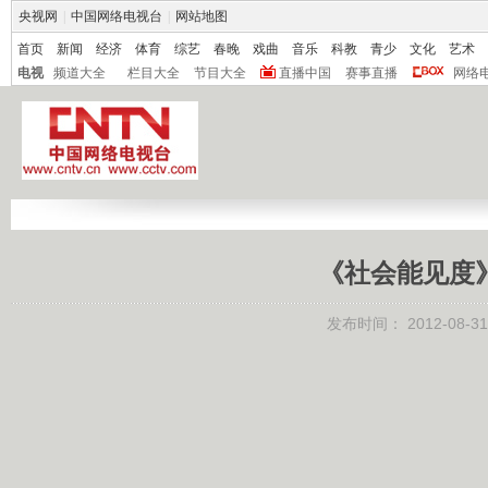
央视网
|
中国网络电视台
|
网站地图
首页
新闻
经济
体育
综艺
春晚
戏曲
音乐
科教
青少
文化
艺术
电视
频道大全
栏目大全
节目大全
直播中国
赛事直播
网络
《社会能见度》 2
发布时间：
2012-08-31