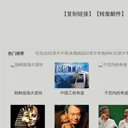
【
复制链接
】【
转发邮件
】
热门推荐
纪实台
|
纪录片片库
|
央视精品纪录片专场
|
BBC纪录片
朝鲜战场大逆转
中国工程奇迹
子宫内的奇