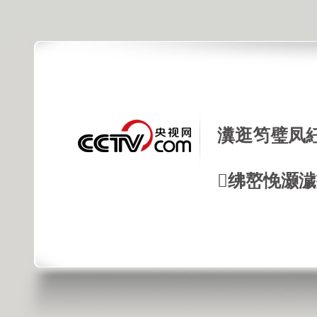
瀵逛笉璧凤
绋嶅悗灏