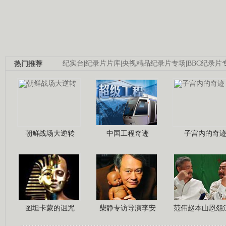
热门推荐
纪实台
|
纪录片片库
|
央视精品纪录片专场
|
BBC纪录片
朝鲜战场大逆转
中国工程奇迹
子宫内的奇
图坦卡蒙的诅咒
柴静专访导演李安
范伟赵本山恩怨