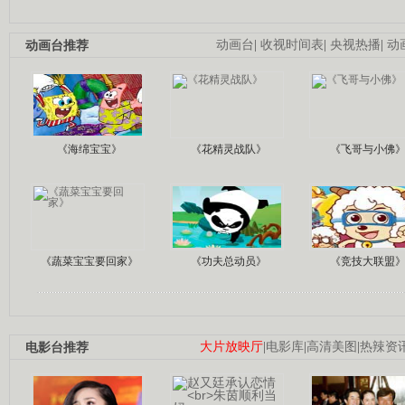
动画台推荐
动画台
|
收视时间表
|
央视热播
|
动
《海绵宝宝》
《花精灵战队》
《飞哥与小佛
《蔬菜宝宝要回家》
《功夫总动员》
《竞技大联盟
电影台推荐
大片放映厅
|
电影库
|
高清美图
|
热辣资