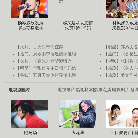
杨幂多线发展
赵又廷承认恋情
林凤娇为成
演员变身歌手
朱茵顺利当妈
庆祝58岁生
【大片】古天乐带伤狂奔
【明星】郑秀文备
【热门】周冬雨李治廷携手催泪
【热门】《香格里
【大片】《逆战》造型遭曝光
【视频】张国强《
【明星】景甜过完生日想当妈妈
【热剧】《美人心
【将映】五月天集体跨界拍电影
【热剧】姜文马苏
电视剧推荐
电视剧台
|
热剧检索
|
热剧点播
|
电视剧库
|
趣
跑马场
火流星
一日夫妻百日