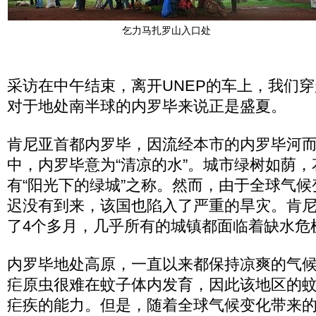
乞力马扎罗山入口处
采访在中午结束，离开UNEP的车上，我们穿
对于地处南半球的内罗毕来说正是盛夏。
肯尼亚首都内罗毕，因流经本市的内罗毕河
中，内罗毕意为“清凉的水”。城市绿树如荫
有“阳光下的绿城”之称。然而，由于全球气
迟没有到来，该国也陷入了严重的旱灾。肯
了4个多月，几乎所有的城镇都面临着缺水危
内罗毕地处高原，一直以来都保持凉爽的气
疟原虫很难在蚊子体内发育，因此该地区的
疟疾的能力。但是，随着全球气候变化带来