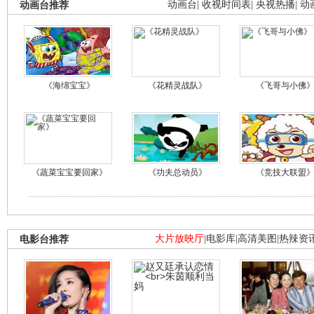
动画台推荐
动画台
|
收视时间表
|
央视热播
|
动
《海绵宝宝》
《花精灵战队》
《飞哥与小佛
《蔬菜宝宝要回家》
《功夫总动员》
《竞技大联盟
电影台推荐
大片放映厅
|
电影库
|
高清美图
|
热辣资