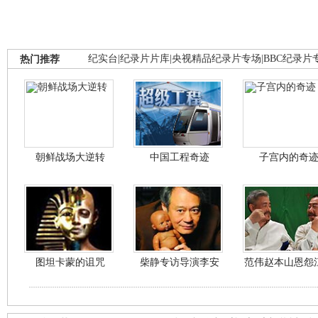
热门推荐
纪实台
|
纪录片片库
|
央视精品纪录片专场
|
BBC纪录片
朝鲜战场大逆转
中国工程奇迹
子宫内的奇
图坦卡蒙的诅咒
柴静专访导演李安
范伟赵本山恩怨