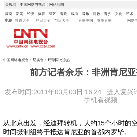
央视网
|
中国网络电视台
|
网站地图
首页
新闻
经济
体育
综艺
春晚
戏曲
音乐
科教
青少
文化
艺术
电视
频道大全
栏目大全
节目大全
直播中国
赛事直播
网络
中国网络电视台
>
纪实台
>
环球同此凉热
前方记者余乐：非洲肯尼亚
发布时间:2011年03月03日 16:24 |
进入复兴
手机看视频
从北京出发，经迪拜转机，大约15个小时的
时间摄制组终于抵达肯尼亚的首都内罗毕。