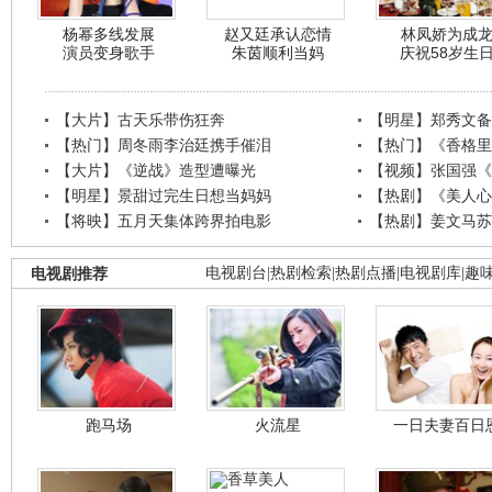
杨幂多线发展
赵又廷承认恋情
林凤娇为成
演员变身歌手
朱茵顺利当妈
庆祝58岁生
【大片】古天乐带伤狂奔
【明星】郑秀文备
【热门】周冬雨李治廷携手催泪
【热门】《香格里
【大片】《逆战》造型遭曝光
【视频】张国强《
【明星】景甜过完生日想当妈妈
【热剧】《美人心
【将映】五月天集体跨界拍电影
【热剧】姜文马苏
电视剧推荐
电视剧台
|
热剧检索
|
热剧点播
|
电视剧库
|
趣
跑马场
火流星
一日夫妻百日