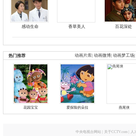
感动生命
香草美人
百花深处
热门推荐
动画片库
|
动画微博
|
动画梦工场
花园宝宝
爱探险的朵拉
燕尾侠
中央电视台网站
|
关于CCTV.com
|
人