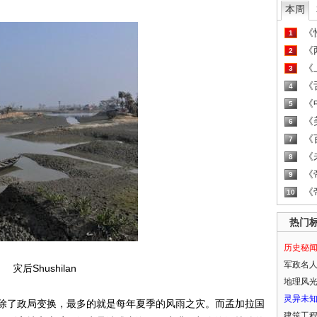
本周
《
1
《
2
《
3
《
4
《
5
《
6
《
7
《
8
《
9
《
10
热门
历史秘
军政名
灾后Shushilan
地理风
灵异未
除了政局变换，最多的就是每年夏季的风雨之灾。而孟加拉国
建筑工