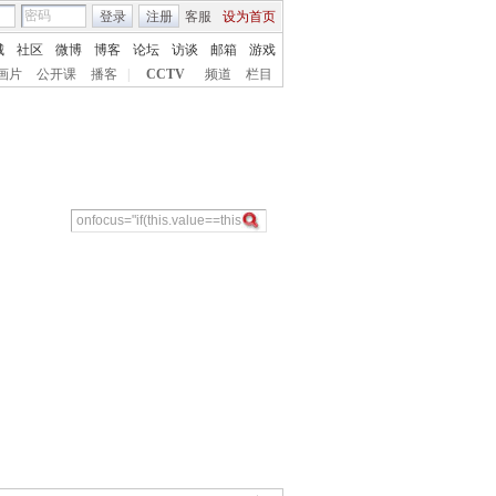
登录
注册
客服
设为首页
城
社区
微博
博客
论坛
访谈
邮箱
游戏
画片
公开课
播客
|
CCTV
频道
栏目