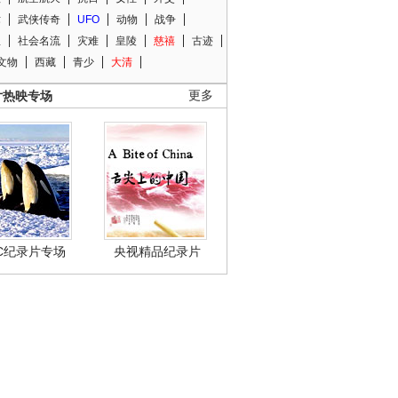
术
武侠传奇
UFO
动物
战争
星
社会名流
灾难
皇陵
慈禧
古迹
文物
西藏
青少
大清
片热映专场
更多
BC纪录片专场
央视精品纪录片