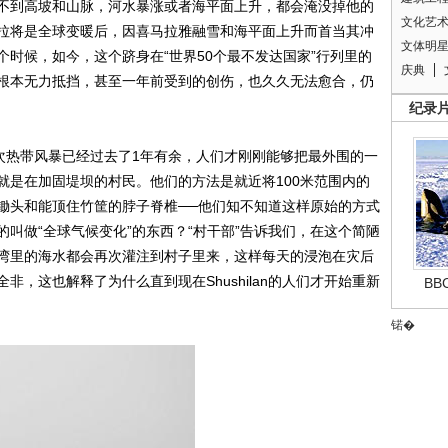
不到高坡和山脉，河水暴涨或者海平面上升，都会淹没掉他的
文化艺
拉将是全球变暖后，因喜马拉雅融雪和海平面上升而首当其冲
文体明
时候，如今，这个跻身在“世界50个最不发达国家”行列里的
庆典
根本无力抵挡，甚至一年前受到的创伤，也久久无法愈合，仍
纪录
那次热带风暴已经过去了1年有余，人们才刚刚能够把最外围的一
就是在加固堤坝的村民。他们的方法是就近将100米范围内的
锄头和能顶住竹筐的脖子脊椎──他们知不知道这样原始的方式
叫做“全球气候变化”的东西？“村干部”告诉我们，在这个简陋
湾里的海水都会再次灌注到村子里来，这样每天的浸泡在灾后
，这也解释了为什么直到现在Shushilan的人们才开始重新
B
锘�