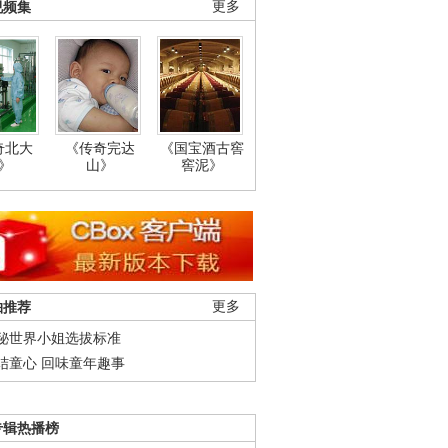
视频集
更多
奇北大
《传奇完达
《国宝酒古窖
》
山》
窖泥》
柚推荐
更多
秘世界小姐选拔标准
结童心 回味童年趣事
专辑热播榜