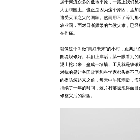
属于河流众多的低地平原，一路上我们见
大面积国土。也正是因为这个原因，孟加
遭受灭顶之灾的国家。然而用不了等到那个
农业国，面对日渐频繁的气候灾难，已经
在作痛。
就像这个叫做“美好未来”的小村，距离
圈堤坝修好。我们上岸后，第一眼看到的
泥土挖出来，垒成一堵墙。工具就是铁锹
对抗的是让各国政客和科学家都头疼不已的
的提防筑起来之前，每天中午涨潮后，海
持续了一年的时间，这片村落被泡得面目全非
修整灾后的家园。