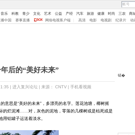
音乐
科教
青少
文化
艺术
公益
产经
汽车
旅游
健康
时尚
三农
商
直播中国
赛事直播
网络电视客户端
|
高清
电影
电视剧
纪录片
动
年后的“美好未来”
锘�
:35 |
进入复兴论坛
| 来源：
CNTV
|
手机看视频
拉语里的意思是“美好的未来”，多漂亮的名字。莲花池塘，椰树摇
际的烂泥滩……对，灰色的泥地，零落的几棵树或是枯死或是
地用铝罐子运送着淡水。