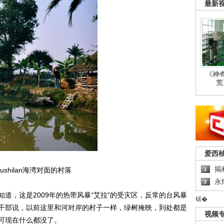
最新
《神
荒
爱西
揭
hushilan海湾对面的村落
1
永
2
道，这是2009年的热带风暴“艾拉”的受灾区，反常的台风暴
锘�
干部说，以前这里和河对岸的村子一样，绿树掩映，到处都是
视频
可现在什么都没了。