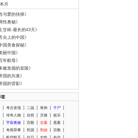
本月
性与爱的抉择》
两性奥秘》
上甘岭-最长的43天》
舌尖上的中国》
中国美食探秘》
美丽中国》
百年航母》
未被发掘的皇陵》
帝国的兴衰》
帝国的背影》
标签
闻
考古发现
二战
将帅
干尸
人
传奇人物
自然
灾难
娱乐
光
宇宙奥秘
宫殿
古墓
悬案
知
奇闻异事
民国
刑侦
宗教
程
航空航天
抗日
女性
外交