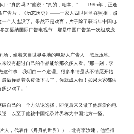
问：“真的吗？”他说：“真的，咱拿。” 1995年，正逢
公益广告片，《勿忘历史》——一家人四世同堂在照相，照
这一个人也没了。果然不是戏言，片子除了获当年中国电
国参加戛纳国际广告电视节，那是中国广告第一次组成庞
大剧场，坐着来自世界各地的电影人广告人，黑压压地。
从来没有想过自己的作品能给那么多人看。”那一刻，李
过做这件事，我明白一个道理。很多事情是从不情愿开始
，最后你硬着头皮做下去了，你就成人物！如果大家都认
没有多少戏了。”
突破自己的一个方法论选择，即使后来又做了他喜爱的电
开叛逆，以至于他被中国纪录片界称为中国北方一怪。
制片人，代表作《舟舟的世界》），北有李汝建，他怪得