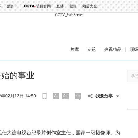
302 Found
事
更多
节目官网
直播
栏目
频道大全
CCTV_WebServer
片库
专题
央视精品
顶
开始的事业
年02月13日 14:50
A-
A+
我要分享
现任大连电视台纪录片创作室主任，国家一级摄像师。为