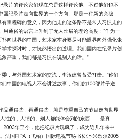
”纪录片的评论家们现在总是这样评论他。不过他们也不
了中国纪录片走向世界的一个方向。那是一种新的突破，
具有里程碑的意义，因为他走的这条路不是常人习惯走的
，用通俗的语言上升到了无人比肩的理论高度：“作为一
面扑向世界的中国，艺术家本身要尽可能眼界向外强化张
际学术探讨时，才恍然悟出的道理。我们国内在纪录片创
现象严重，我们都是习惯在说别人的话。”
评委，与外国艺术家的交流，李汝建曾备受打击。“你们
们中国的电视人不会讲述故事，你们的100部片子送
的作品通俗些，再通俗些，就是尊重自己的节目走向世界
成人性的，人情的、别人都能体会到的东西——是真
。2003年至今，他把纪录片玩疯了，成为近几年来中
。法国FIPA（飞帕）国际电视节秘书长让·米歇尔2005