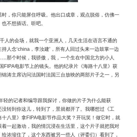
话时，你只能屏住呼吸。他出口成章，观点脱俗，仿佛一
间，也不想插话。听吧。
上千人的会场，就我一个亚洲人，几天生活在语言不通的
人念‘china，李汝建’，所有人回过头来一边鼓掌一边
……那个时候，我骄傲，我，一个生在中国北方的小人
国FIPA电影节上的镜头。他的纪录片《海路十八里》获
胡锦涛主席访问法国时法国三台放映的两部片子之一，另
。
多年轻的记者和编导跟我探讨，你做的片子为什么能获
还没转到你这儿，转到了，景就都开了。我哪想过《工
十八里》拿FIPA电影节作品大奖？开玩笑！做它时，就
跟着一起激动，我的情沉浸在生活里，这个片子就把我对
，给浓缩住了，这个东西被另一些人（评委们）看到了，