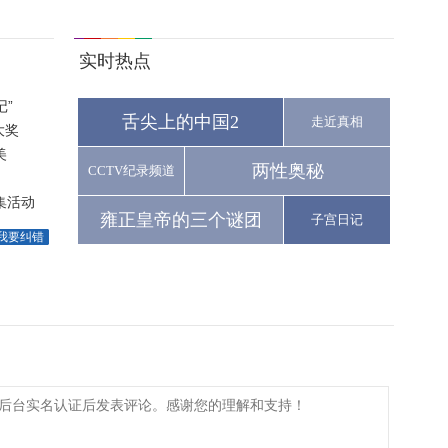
实时热点
”
舌尖上的中国2
走近真相
大奖
美
两性奥秘
CCTV纪录频道
集活动
雍正皇帝的三个谜团
子宫日记
我要纠错