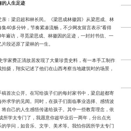
俪的人生足迹
亲：梁启超和林长民。《梁思成林徽因》从梁思成、林
集40多分钟，节奏紧凑流畅，不少网友留言表示“看得
3年遍访，寻觅梁思成、林徽因的足迹，一封封书信、一
忆片段还原了梁林的一生。
史学家费正清故居发现了大量珍贵史料，有一本手工制作
成拍摄，翔实记述了他们在山西考察当地建筑时的场景，
稿首次公开。在写给孩子们的每封家书中，梁启超都寄
海外求学的见闻。同时，在孩子们面临事业选择、感情波
，将自己的人生感悟传递给孩子。其中一些教育理念，依
思成所学太专门了，我愿意你趁毕业后一两年，分出点光
乐的学问，如音乐、文学、美术等。我怕你因所学太专门