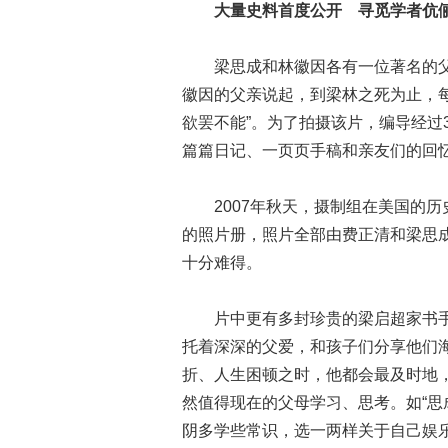
大量史料首度公开 寻觅学者伉
梁思成和林徽因各有一位著名的父
徽因的父亲说起，到梁林之死为止，每
欲罢不能”。为了拍摄该片，编导经过
篇篇日记、一页页手稿和亲友们的回
2007年秋天，摄制组在美国的历
的照片册，照片全部由费正清和梁思
十分难得。
片中更有多封珍贵的梁启超家书手
托着深深的父爱，和孩子们分享他们
折、人生困顿之时，他都会最及时地
然值得现在的父母学习、思考。如“
阴多学些常识，选一两样关于自己娱