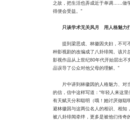
之故，把生活也弄成近于单调……做
得便会受益。”
只谈学术无关风月 用人格魅力
提到梁思成、林徽因夫妇，不可不
种影视剧的改编成了八卦绯闻。该片
影视作品从上世纪80年代开始层出
品误导了公众对他父母的理解。”
片中讲到林徽因的人格魅力、对当
的信，信中这样写道：“年轻人来这
有天赋天分和聪明（哦！她讨厌做聪
避林徽因与这两位名人的相识、相知
被八卦绯闻牵绊，更多是被他们传奇