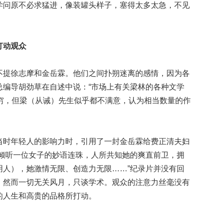
学问原不必求猛进，像装罐头样子，塞得太多太急，不见
打动观众
提徐志摩和金岳霖。他们之间扑朔迷离的感情，因为各
总编导胡劲草在自述中说：“市场上有关梁林的各种文学
不穷，但梁（从诫）先生似乎都不满意，认为相当数量的作
时年轻人的影响力时，引用了一封金岳霖给费正清夫妇
里倾听一位女子的妙语连珠，人所共知她的爽直前卫，拥
明人），她激情无限、创造力无限……”纪录片并没有回
，然而一切无关风月，只谈学术。观众的注意力丝毫没有
的人生和高贵的品格所打动。