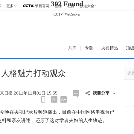
302 Found
事
更多
节目官网
直播
栏目
频道大全
CCTV_WebServer
片库
专题
央视精品
顶
用人格魅力打动观众
日报 2011年11月01日 15:55
我要分享
A-
A+
今晚在央视纪录片频道播出，目前在中国网络电视台已
史料和亲友讲述，还原了这对学者夫妇的人生轨迹。