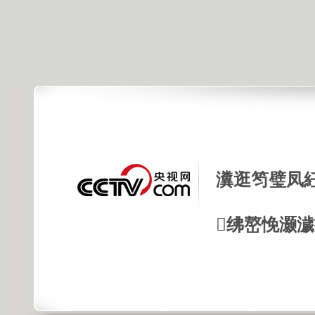
瀵逛笉璧凤
绋嶅悗灏