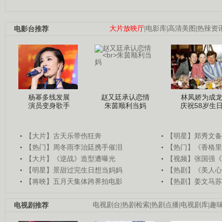
电影台推荐
大片放映厅
|
电影库
|
高清美图
|
热辣资
杨幂多线发展
赵又廷承认恋情
林凤娇为成
演员变身歌手
朱茵顺利当妈
庆祝58岁生
【大片】古天乐带伤狂奔
【明星】郑秀文备
【热门】周冬雨李治廷携手催泪
【热门】《香格里
【大片】《逆战》造型遭曝光
【视频】张国强《
【明星】景甜过完生日想当妈妈
【热剧】《美人心
【将映】五月天集体跨界拍电影
【热剧】姜文马苏
电视剧推荐
电视剧台
|
热剧检索
|
热剧点播
|
电视剧库
|
趣