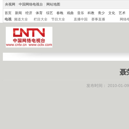
央视网
|
中国网络电视台
|
网站地图
首页
新闻
经济
体育
综艺
春晚
戏曲
音乐
科教
青少
文化
艺术
电视
频道大全
栏目大全
节目大全
直播中国
赛事直播
网络
聂
发布时间：
2010-01-09