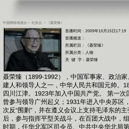
中国网络电视台
>
纪实台
>
《聂荣臻》
首播时间：2009年10月15日17:19
首播频道：
所属栏目：
《聂荣臻》
所属分类：人物
关 键 字：
聂荣臻
聂荣臻（1899-1992），中国军事家、政
建人和领导人之一，中华人民共和国元帅。189
四川江津。1923年加入中国共产党。 第一
曾参与领导广州起义；1931年进入中央苏区
次反“围剿”，并在遵义会议上支持毛泽东的
后，参与指挥平型关战斗，在百团大战中，
时期，任华北军区司令员、中共中央华北局