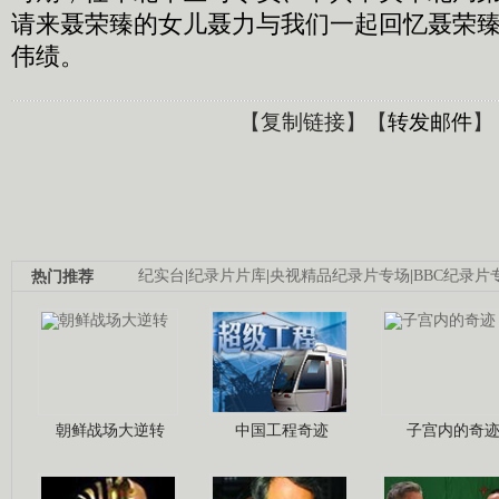
请来聂荣臻的女儿聂力与我们一起回忆聂荣
伟绩。
【
复制链接
】【
转发邮件
】
热门推荐
纪实台
|
纪录片片库
|
央视精品纪录片专场
|
BBC纪录片
朝鲜战场大逆转
中国工程奇迹
子宫内的奇