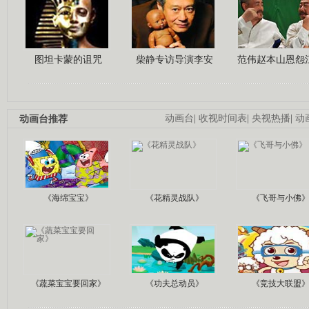
图坦卡蒙的诅咒
柴静专访导演李安
范伟赵本山恩怨
动画台推荐
动画台
|
收视时间表
|
央视热播
|
动
《海绵宝宝》
《花精灵战队》
《飞哥与小佛
《蔬菜宝宝要回家》
《功夫总动员》
《竞技大联盟