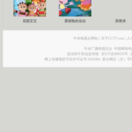
花园宝宝
爱探险的朵拉
燕尾侠
中央电视台网站
|
关于CCTV.com
|
人
中央广播电视总台 中国网络电
违法和不良信息举报
京ICP证060535号
网上传播视听节目许可证号 0102004
新出网证（京）字0