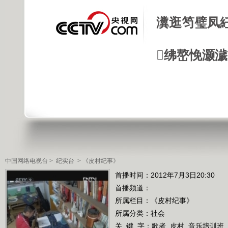
瀵逛笉璧凤
绋嶅悗灏
中国网络电视台
>
纪实台
>
《皮村纪事》
首播时间：2012年7月3日20:30
首播频道：
所属栏目：
《皮村纪事》
所属分类：社会
关 键 字：
歌者
皮村
音乐培训班