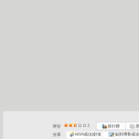
5
评分
排行榜
意
MSN或QQ好友
贴到博客或
分享