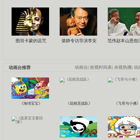
图坦卡蒙的诅咒
柴静专访导演李安
范伟赵本山恩怨
动画台推荐
动画台
|
收视时间表
|
央视热播
|
动
《海绵宝宝》
《花精灵战队》
《飞哥与小佛