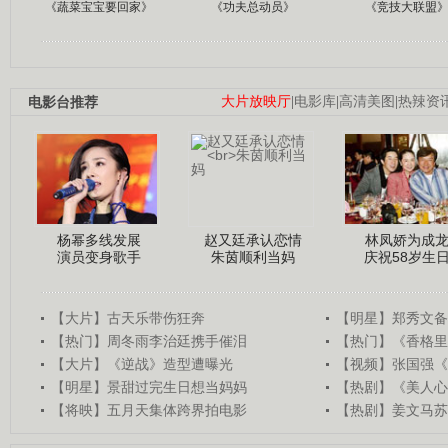
《蔬菜宝宝要回家》
《功夫总动员》
《竞技大联盟
电影台推荐
大片放映厅
|
电影库
|
高清美图
|
热辣资
杨幂多线发展
赵又廷承认恋情
林凤娇为成
演员变身歌手
朱茵顺利当妈
庆祝58岁生
【大片】古天乐带伤狂奔
【明星】郑秀文备
【热门】周冬雨李治廷携手催泪
【热门】《香格里
【大片】《逆战》造型遭曝光
【视频】张国强《
【明星】景甜过完生日想当妈妈
【热剧】《美人心
【将映】五月天集体跨界拍电影
【热剧】姜文马苏