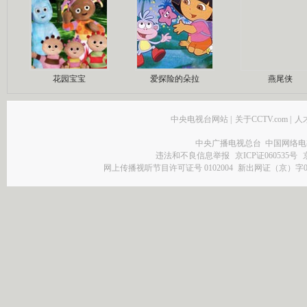
花园宝宝
爱探险的朵拉
燕尾侠
中央电视台网站
|
关于CCTV.com
|
人
中央广播电视总台 中国网络电
违法和不良信息举报
京ICP证060535号
网上传播视听节目许可证号 0102004
新出网证（京）字0