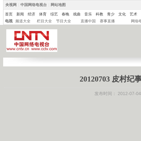
央视网
|
中国网络电视台
|
网站地图
首页
新闻
经济
体育
综艺
春晚
戏曲
音乐
科教
青少
文化
艺术
电视
频道大全
栏目大全
节目大全
直播中国
赛事直播
网络
20120703 皮
发布时间：
2012-07-04