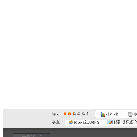
5
评分
排行榜
意
MSN或QQ好友
贴到博客或
分享
母亲 [看见]