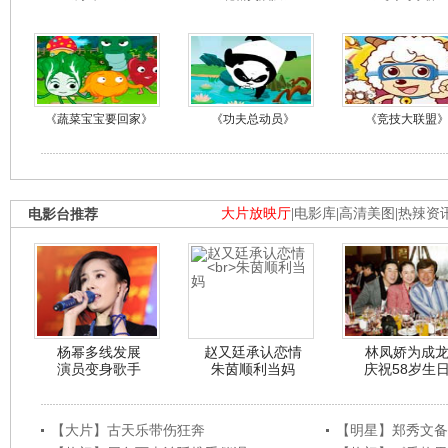
《蔬菜宝宝要回家》
《功夫总动员》
《竞技大联盟
电影台推荐
大片放映厅
|
电影库
|
高清美图
|
热辣资
杨幂多线发展
赵又廷承认恋情
林凤娇为成
演员变身歌手
朱茵顺利当妈
庆祝58岁生
【大片】古天乐带伤狂奔
【明星】郑秀文备