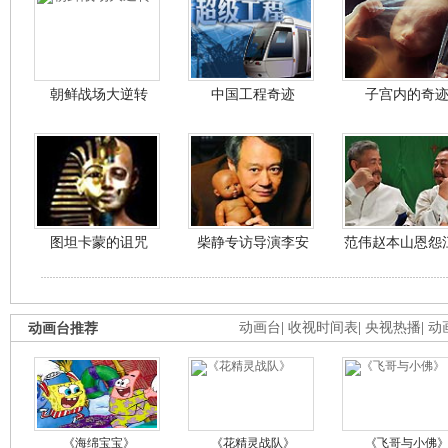
朝鲜战场大逆转
中国工程奇迹
子宫内的奇
图坦卡蒙的诅咒
柴静专访导演李安
范伟赵本山恩怨
动画台推荐
动画台
|
收视时间表
|
央视热播
|
动
《海绵宝宝》
《花精灵战队》
《飞哥与小佛