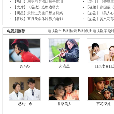
【热门】周冬雨李治廷携手催泪
【热门】《香格里
【大片】《逆战》造型遭曝光
【视频】张国强《
【明星】景甜过完生日想当妈妈
【热剧】《美人心
【将映】五月天集体跨界拍电影
【热剧】姜文马苏
电视剧推荐
电视剧台
|
热剧检索
|
热剧点播
|
电视剧库
|
趣
跑马场
火流星
一日夫妻百日
感动生命
香草美人
百花深处