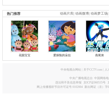
热门推荐
动画片库
|
动画微博
|
动画梦工场
花园宝宝
爱探险的朵拉
燕尾侠
中央电视台网站
|
关于CCTV.com
|
人
中央广播电视总台 中国网络电
违法和不良信息举报
京ICP证060535号
网上传播视听节目许可证号 0102004
新出网证（京）字0