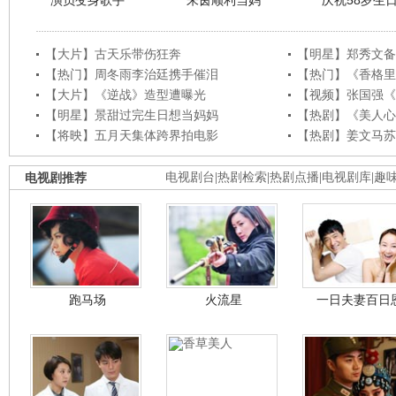
演员变身歌手
朱茵顺利当妈
庆祝58岁生
【大片】古天乐带伤狂奔
【明星】郑秀文备
【热门】周冬雨李治廷携手催泪
【热门】《香格里
【大片】《逆战》造型遭曝光
【视频】张国强《
【明星】景甜过完生日想当妈妈
【热剧】《美人心
【将映】五月天集体跨界拍电影
【热剧】姜文马苏
电视剧推荐
电视剧台
|
热剧检索
|
热剧点播
|
电视剧库
|
趣
跑马场
火流星
一日夫妻百日