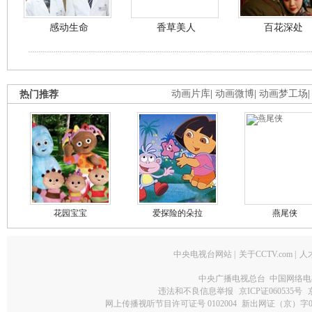
感动生命
香草美人
百花深处
热门推荐
动画片库
|
动画微博
|
动画梦工场
花园宝宝
爱探险的朵拉
燕尾侠
中央电视台网站
|
关于CCTV.com
|
人
中央广播电视总台 中国网络电
违法和不良信息举报
京ICP证060535号
网上传播视听节目许可证号 0102004
新出网证（京）字0