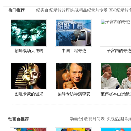
热门推荐
纪实台
|
纪录片片库
|
央视精品纪录片专场
|
BBC纪录片
朝鲜战场大逆转
中国工程奇迹
子宫内的奇
图坦卡蒙的诅咒
柴静专访导演李安
范伟赵本山恩怨
动画台推荐
动画台
|
收视时间表
|
央视热播
|
动