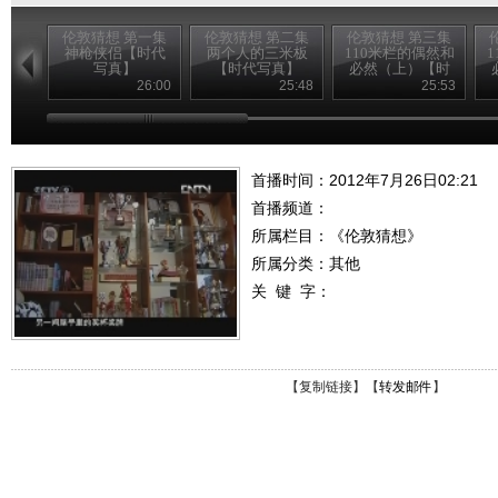
伦敦猜想 第一集
伦敦猜想 第二集
伦敦猜想 第三集
神枪侠侣【时代
两个人的三米板
110米栏的偶然和
写真】
【时代写真】
必然（上）【时
代写真】
26:00
25:48
25:53
首播时间：2012年7月26日02:21
首播频道：
所属栏目：
《伦敦猜想》
所属分类：其他
关 键 字：
【
复制链接
】【
转发邮件
】