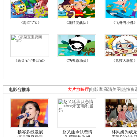
《海绵宝宝》
《花精灵战队》
《飞哥与小佛
《蔬菜宝宝要回家》
《功夫总动员》
《竞技大联盟
电影台推荐
大片放映厅
|
电影库
|
高清美图
|
热辣资
杨幂多线发展
赵又廷承认恋情
林凤娇为成