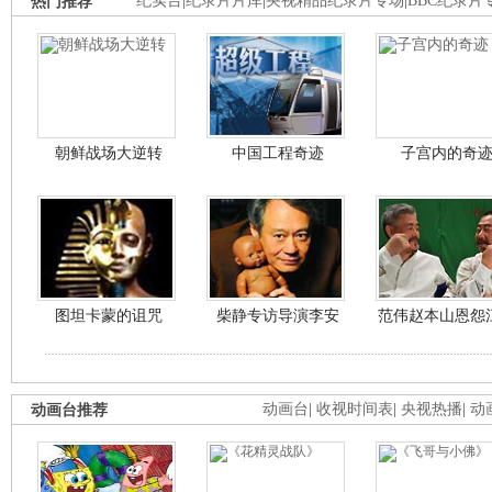
热门推荐
纪实台
|
纪录片片库
|
央视精品纪录片专场
|
BBC纪录片
朝鲜战场大逆转
中国工程奇迹
子宫内的奇
图坦卡蒙的诅咒
柴静专访导演李安
范伟赵本山恩怨
动画台推荐
动画台
|
收视时间表
|
央视热播
|
动