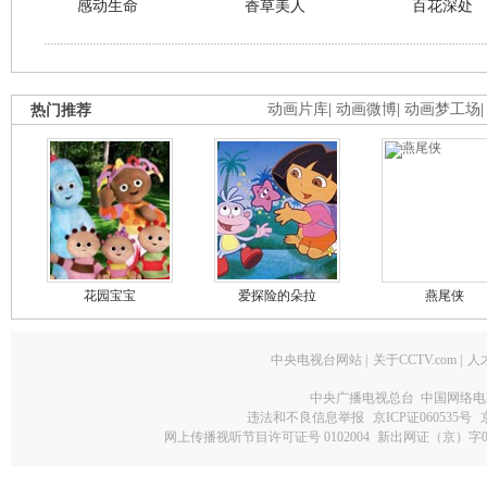
感动生命
香草美人
百花深处
热门推荐
动画片库
|
动画微博
|
动画梦工场
花园宝宝
爱探险的朵拉
燕尾侠
中央电视台网站
|
关于CCTV.com
|
人
中央广播电视总台 中国网络电
违法和不良信息举报
京ICP证060535号
网上传播视听节目许可证号 0102004
新出网证（京）字0