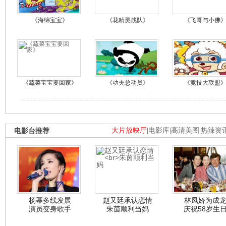
《海绵宝宝》
《花精灵战队》
《飞哥与小佛
《蔬菜宝宝要回家》
《功夫总动员》
《竞技大联盟
电影台推荐
大片放映厅
|
电影库
|
高清美图
|
热辣资
杨幂多线发展
赵又廷承认恋情
林凤娇为成
演员变身歌手
朱茵顺利当妈
庆祝58岁生