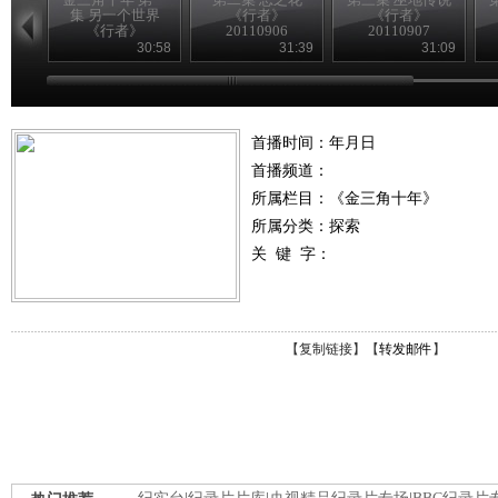
集 另一个世界
《行者》
《行者》
《行者》
20110906
20110907
20110905
30:58
31:39
31:09
首播时间：年月日
首播频道：
所属栏目：
《金三角十年》
所属分类：探索
关 键 字：
【
复制链接
】【
转发邮件
】