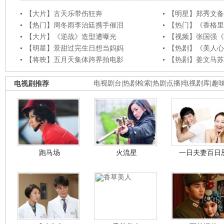
【大片】古天乐带伤狂奔
【明星】郑秀文备
【热门】周冬雨李治廷携手催泪
【热门】《香格里
【大片】《逆战》造型遭曝光
【视频】张国强《
【明星】景甜过完生日想当妈妈
【热剧】《美人心
【将映】五月天集体跨界拍电影
【热剧】姜文马苏
电视剧推荐
电视剧台
|
热剧检索
|
热剧点播
|
电视剧库
|
趣
跑马场
火流星
一日夫妻百日