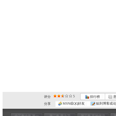
5
评分
排行榜
意
MSN或QQ好友
贴到博客或
分享
金三角十年 第一
第二集 恶之花
第三集 巫地传说