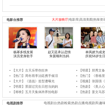
电影台推荐
大片放映厅
|
电影库
|
高清美图
|
热辣资
杨幂多线发展
赵又廷承认恋情
林凤娇为成
演员变身歌手
朱茵顺利当妈
庆祝58岁生
【大片】古天乐带伤狂奔
【明星】郑秀文备
【热门】周冬雨李治廷携手催泪
【热门】《香格里
【大片】《逆战》造型遭曝光
【视频】张国强《
【明星】景甜过完生日想当妈妈
【热剧】《美人心
【将映】五月天集体跨界拍电影
【热剧】姜文马苏
电视剧推荐
电视剧台
|
热剧检索
|
热剧点播
|
电视剧库
|
趣