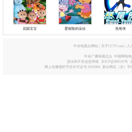
花园宝宝
爱探险的朵拉
燕尾侠
中央电视台网站
|
关于CCTV.com
|
人
中央广播电视总台 中国网络电
违法和不良信息举报
京ICP证060535号
网上传播视听节目许可证号 0102004
新出网证（京）字0