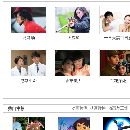
跑马场
火流星
一日夫妻百日
感动生命
香草美人
百花深处
热门推荐
动画片库
|
动画微博
|
动画梦工场