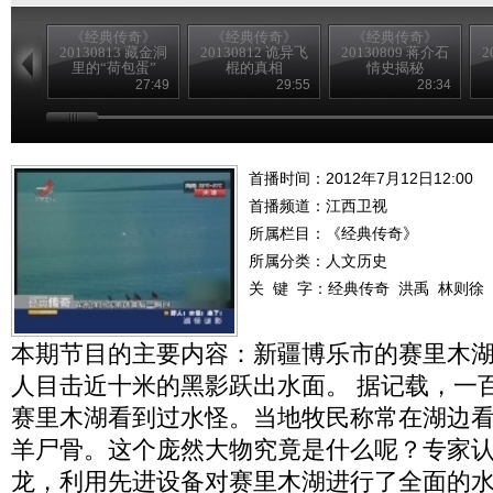
《经典传奇》
《经典传奇》
《经典传奇》
20130813 藏金洞
20130812 诡异飞
20130809 蒋介石
2
里的“荷包蛋”
棍的真相
情史揭秘
27:49
29:55
28:34
首播时间：2012年7月12日12:00
首播频道：
江西卫视
所属栏目：
《经典传奇》
所属分类：人文历史
关 键 字：
经典传奇
洪禹
林则徐
本期节目的主要内容：新疆博乐市的赛里木
人目击近十米的黑影跃出水面。 据记载，一
赛里木湖看到过水怪。当地牧民称常在湖边
羊尸骨。这个庞然大物究竟是什么呢？专家
龙，利用先进设备对赛里木湖进行了全面的