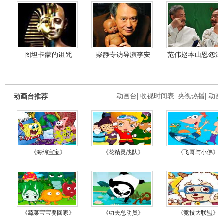
图坦卡蒙的诅咒
柴静专访导演李安
范伟赵本山恩怨
动画台推荐
动画台
|
收视时间表
|
央视热播
|
动
《海绵宝宝》
《花精灵战队》
《飞哥与小佛
《蔬菜宝宝要回家》
《功夫总动员》
《竞技大联盟