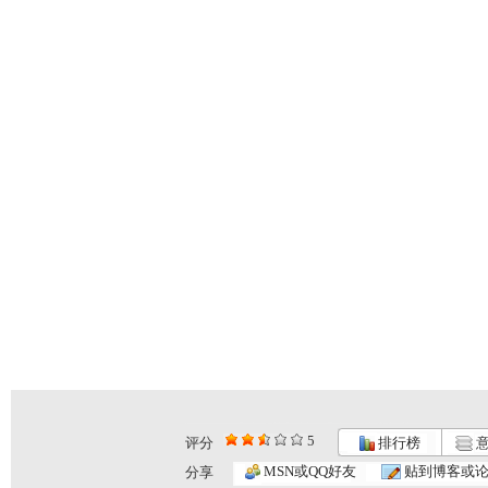
5
评分
排行榜
意
MSN或QQ好友
贴到博客或
分享