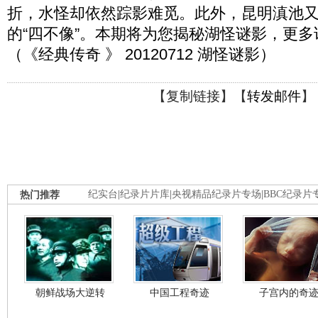
折，水怪却依然踪影难觅。此外，昆明滇池
的“四不像”。本期将为您揭秘湖怪谜影，更
（《经典传奇 》 20120712 湖怪谜影）
【
复制链接
】【
转发邮件
】
热门推荐
纪实台
|
纪录片片库
|
央视精品纪录片专场
|
BBC纪录片
朝鲜战场大逆转
中国工程奇迹
子宫内的奇