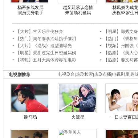
杨幂多线发展
赵又廷承认恋情
林凤娇为成
演员变身歌手
朱茵顺利当妈
庆祝58岁生
【大片】古天乐带伤狂奔
【明星】郑秀文备
【热门】周冬雨李治廷携手催泪
【热门】《香格里
【大片】《逆战》造型遭曝光
【视频】张国强《
【明星】景甜过完生日想当妈妈
【热剧】《美人心
【将映】五月天集体跨界拍电影
【热剧】姜文马苏
电视剧推荐
电视剧台
|
热剧检索
|
热剧点播
|
电视剧库
|
趣
跑马场
火流星
一日夫妻百日