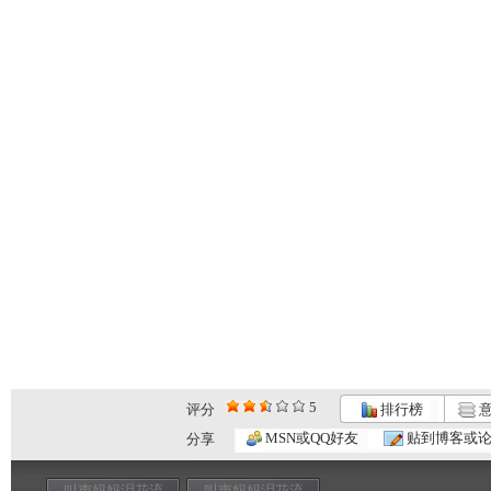
5
评分
排行榜
意
MSN或QQ好友
贴到博客或
分享
叫声妈妈泪花流
叫声妈妈泪花流