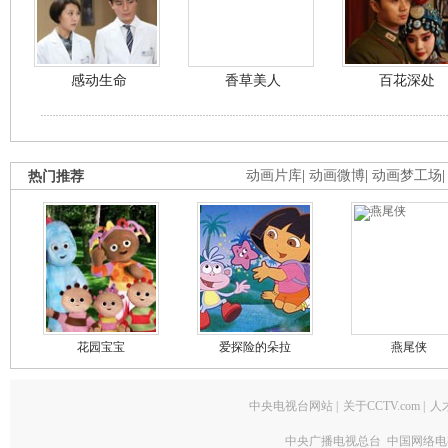
感动生命
香草美人
百花深处
热门推荐
动画片库
|
动画微博
|
动画梦工场
花园宝宝
爱探险的朵拉
燕尾侠
中央电视台网站
|
关于CCTV.com
|
人
中央广播电视总台 中国网络电