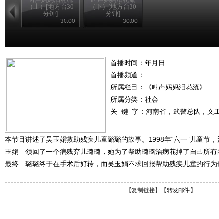
（上）[地方台30
（下）[地方台30
分钟]
分钟]
30:00
30:00
首播时间：年月日
首播频道：
所属栏目：
《叫声妈妈泪花流》
所属分类：社会
关 键 字：
河南省，武警总队，文
本节目讲述了吴玉娟救助残疾儿童璐璐的故事。1998年“六一”儿童节
玉娟，领回了一个病残弃儿璐璐，她为了帮助璐璐治病花掉了自己所有
最终，璐璐终于在手术后好转，而吴玉娟不求回报帮助残疾儿童的行为
【
复制链接
】【
转发邮件
】