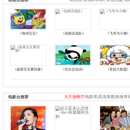
动画台推荐
《海绵宝宝》
《花精灵战队》
《飞哥与小佛
《蔬菜宝宝要回家》
《功夫总动员》
《竞技大联盟
电影台推荐
大片放映厅
|
电影库
|
高清美图
|
热辣资