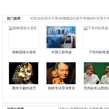
热门推荐
纪实台
|
纪录片片库
|
央视精品纪录片专场
|
BBC纪录片
朝鲜战场大逆转
中国工程奇迹
子宫内的奇
图坦卡蒙的诅咒
柴静专访导演李安
范伟赵本山恩怨
动画台
|
收视时间表
|
央视热播
|
动