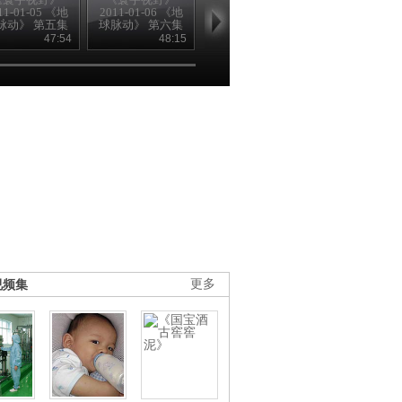
11-01-05 《地
2011-01-06 《地
2011-01-07 《地
富饶丛林 [寰
脉动》 第五集
球脉动》 第六集
球脉动》 第七集
野] 2011010
《奇幻沙漠
《冰封世界
《辽阔平原
47:54
48:15
48:02
48
Desert》
Frozen》
Plains》
视频集
更多