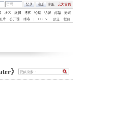
登录
注册
客服
设为首页
城
社区
微博
博客
论坛
访谈
邮箱
游戏
画片
公开课
播客
|
CCTV
频道
栏目
ter》