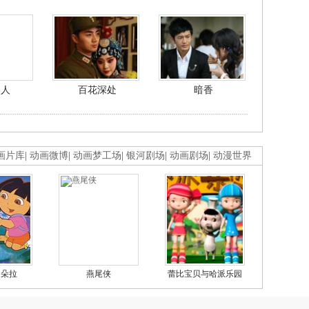
美人
百花深处
暗香
画片库
|
动画微博
|
动画梦工场
|
银河剧场
|
动画剧场
|
动漫世界
的朵拉
燕尾侠
蕾比宝贝与哈派乐园