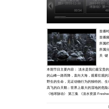
野》 2010-12-30
2011-01-01 
球脉动》第一
《两极之间 Fr
00:54
48
Pole To Pole
首播时
首播
所属
所属
关 键
本期节目主要内容： 淡水是我们最宝贵
的山峰一路而降，直向大海，观看壮观的
野生的生命，见证动物行为的独特的、生
高飞的白天鹅；世界上最大的湿地的危险水域
《地球脉动》 第三集 《淡水资源 Freshwa