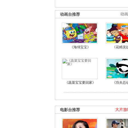
动画台推荐
动
《海绵宝宝》
《花精灵
《蔬菜宝宝要回家》
《功夫总
电影台推荐
大片放