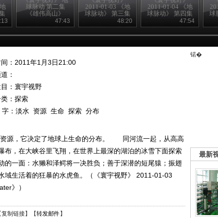
《地
球脉动 第二集
2011-01-03 《地
2011-01-04 《地
20
集
《雄伟高山》
球脉动》 第三集
球脉动》 第四集
球
om
《淡水资源
《洞穴迷宫
:13
47:43
48:20
47:54
》
Freshwater》
Caves》
锘�
间：2011年1月3日21:00
频道：
栏目：
寰宇视野
分类：探索
 字：
淡水
资源
生命
探索
分布
的资源，它决定了地球上生命的分布。 同河流一起，从高高
瀑布，在大峡谷里飞翔，在世界上最深的湖泊的冰雪下面探索
最新
动的一面：水獭和泽鳄将一决胜负；善于深潜的短尾猿；振翅
生活着的狂暴的水虎鱼。（《寰宇视野》 2011-01-03
ter》）
【
复制链接
】【
转发邮件
】