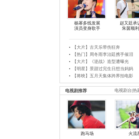
杨幂多线发展
赵又廷承
演员变身歌手
朱茵顺
【大片】古天乐带伤狂奔
【热门】周冬雨李治廷携手催泪
【大片】《逆战》造型遭曝光
【明星】景甜过完生日想当妈妈
【将映】五月天集体跨界拍电影
电视剧推荐
电视剧台
|
热
跑马场
火流