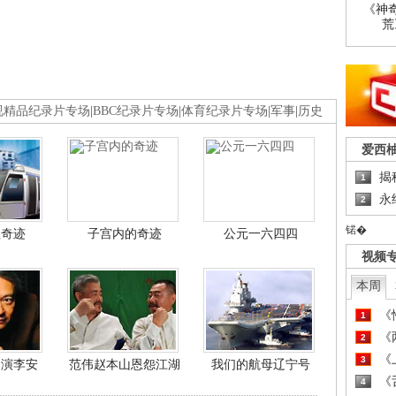
《神
荒
视精品纪录片专场
|
BBC纪录片专场
|
体育纪录片专场
|
军事
|
历史
爱西
揭
1
永
2
锘�
程奇迹
子宫内的奇迹
公元一六四四
视频
本周
《
1
《
2
《
3
导演李安
范伟赵本山恩怨江湖
我们的航母辽宁号
《
4