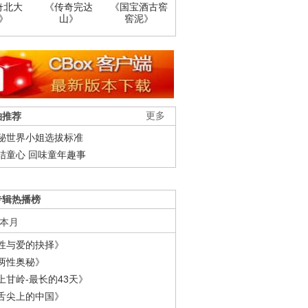
奇北大
《传奇完达
《国宝酒古窖
》
山》
窖泥》
柚推荐
更多
秘世界小姐选拔标准
结童心 回味童年趣事
专辑热播榜
本月
性与爱的抉择》
两性奥秘》
上甘岭-最长的43天》
舌尖上的中国》