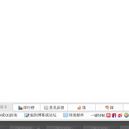
5
排行榜
意见反馈
顶
踩
N或QQ好友
贴到博客或论坛
转发邮件
一键转帖
》
《寰宇视野》 地
《寰宇视野》
《寰宇视野》