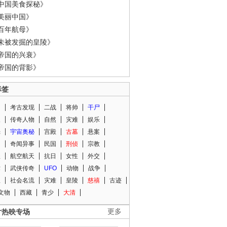
中国美食探秘》
美丽中国》
百年航母》
未被发掘的皇陵》
帝国的兴衰》
帝国的背影》
标签
闻
考古发现
二战
将帅
干尸
人
传奇人物
自然
灾难
娱乐
光
宇宙奥秘
宫殿
古墓
悬案
知
奇闻异事
民国
刑侦
宗教
程
航空航天
抗日
女性
外交
术
武侠传奇
UFO
动物
战争
星
社会名流
灾难
皇陵
慈禧
古迹
文物
西藏
青少
大清
片热映专场
更多