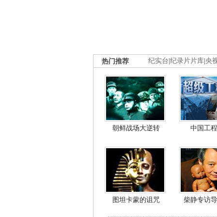
热门推荐
纪实台
|
纪录片片库
|
央
朝鲜战场大逆转
中国工
图坦卡蒙的诅咒
柴静专访