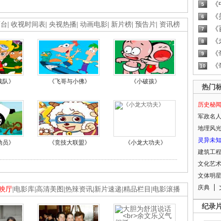
《
5
《
6
画台
|
收视时间表
|
央视热播
|
动画电影
|
新片榜
|
预告片
|
资讯榜
《
7
《
8
《
9
《
10
战队》
《飞哥与小佛》
《小破孩》
热门
历史秘
军政名
地理风
灵异未
动员》
《竞技大联盟》
《小龙大功夫》
建筑工
文化艺
文体明
庆典
映厅
|
电影库
|
高清美图
|
热辣资讯
|
新片速递
|
精品栏目
|
电影滚播
纪录