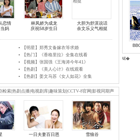
认恋情
林凤娇为成龙
大胆为舒淇说话
利当妈
庆祝58岁生日
余文乐义气相挺
B
【明星】郑秀文备嫁衣等求婚
【热门】《香格里拉》全集在线看
锘�
【视频】张国强《王海涛今年41》
【热剧】《美人心计》在线观看
【热剧】姜文马苏《女人如花》全集
剧检索
|
热剧点播
|
电视剧库
|
趣味策划
|
CCTV-8官网
|
影视同期声
星
一日夫妻百日恩
雪狼谷