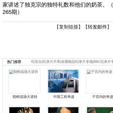
家讲述了独克宗的独特礼数和他们的奶茶。（走遍
265期）
【
复制链接
】【
转发邮件
】
热门推荐
纪实台
|
纪录片片库
|
央视精品纪录片专场
|
BBC纪录片
朝鲜战场大逆转
中国工程奇迹
子宫内的奇