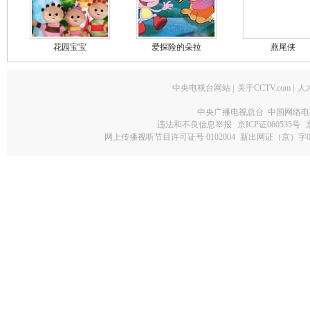
花园宝宝
爱探险的朵拉
燕尾侠
中央电视台网站
|
关于CCTV.com
|
人
中央广播电视总台 中国网络电
违法和不良信息举报
京ICP证060535号
网上传播视听节目许可证号 0102004
新出网证（京）字0