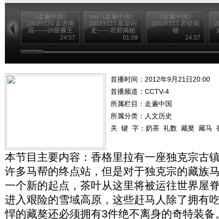
《走遍中国》
test《走遍中国》
《走遍中国》
20121224 走进南
20121223 墓室问
20121223 岩箭揭
2
昌——29座滕王
史——岩箭揭秘
秘
阁
24:57
01:09
24:37
首播时间：2012年9月21日20:00
首播频道：
CCTV-4
所属栏目：
走遍中国
所属分类：人文历史
关 键 字：
奶茶
礼数
藏獒
藏马
本节目主要内容：香格里拉有一座独克宗古
许多马帮的终点站，但是对于独克宗的藏族
一个新的起点，茶叶从这里将被运往世界屋
进入艰险的雪域高原，这些赶马人除了拥有
悍的藏獒还必须拥有3件绝不离身的奇特装备