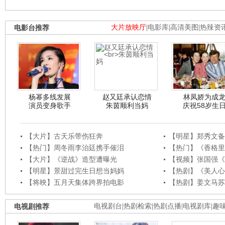
电影台推荐
大片放映厅
|
电影库
|
高清美图
|
热辣资
杨幂多线发展
赵又廷承认恋情
林凤娇为成
演员变身歌手
朱茵顺利当妈
庆祝58岁生
【大片】古天乐带伤狂奔
【明星】郑秀文备
【热门】周冬雨李治廷携手催泪
【热门】《香格里
【大片】《逆战》造型遭曝光
【视频】张国强《
【明星】景甜过完生日想当妈妈
【热剧】《美人心
【将映】五月天集体跨界拍电影
【热剧】姜文马苏
电视剧推荐
电视剧台
|
热剧检索
|
热剧点播
|
电视剧库
|
趣