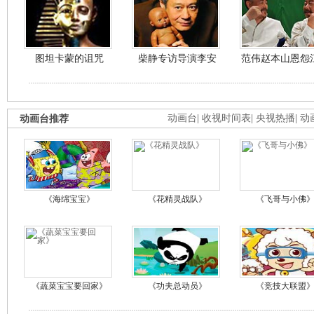
图坦卡蒙的诅咒
柴静专访导演李安
范伟赵本山恩怨
动画台推荐
动画台
|
收视时间表
|
央视热播
|
动
《海绵宝宝》
《花精灵战队》
《飞哥与小佛
《蔬菜宝宝要回家》
《功夫总动员》
《竞技大联盟