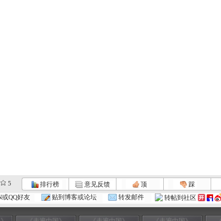
5
排行榜
意见反馈
顶
踩
N或QQ好友
贴到博客或论坛
转发邮件
转帖到社区
国》
《走遍中国》
《走遍中国》
《走遍中国》