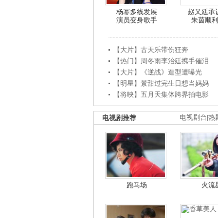
杨幂多线发展
赵又廷承
演员变身歌手
朱茵顺
【大片】古天乐带伤狂奔
【热门】周冬雨李治廷携手催泪
【大片】《逆战》造型遭曝光
【明星】景甜过完生日想当妈妈
【将映】五月天集体跨界拍电影
电视剧推荐
电视剧台
|
热
跑马场
火流