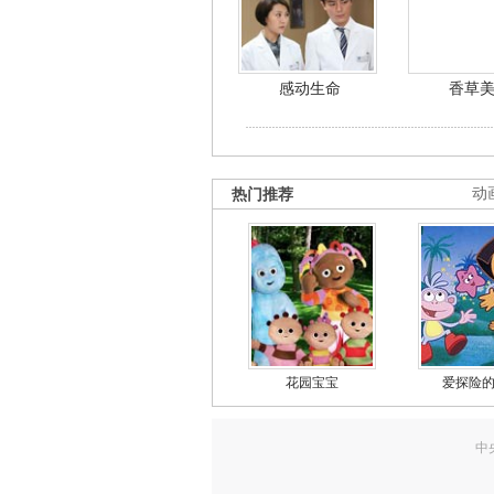
感动生命
香草
热门推荐
动
花园宝宝
爱探险
中