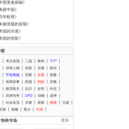
中国美食探秘》
美丽中国》
百年航母》
未被发掘的皇陵》
帝国的兴衰》
帝国的背影》
标签
闻
考古发现
二战
将帅
干尸
人
传奇人物
自然
灾难
娱乐
光
宇宙奥秘
宫殿
古墓
悬案
知
奇闻异事
民国
刑侦
宗教
程
航空航天
抗日
女性
外交
术
武侠传奇
UFO
动物
战争
星
社会名流
灾难
皇陵
慈禧
古迹
文物
西藏
青少
大清
片热映专场
更多