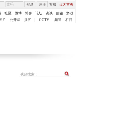
登录
注册
客服
设为首页
城
社区
微博
博客
论坛
访谈
邮箱
游戏
画片
公开课
播客
|
CCTV
频道
栏目