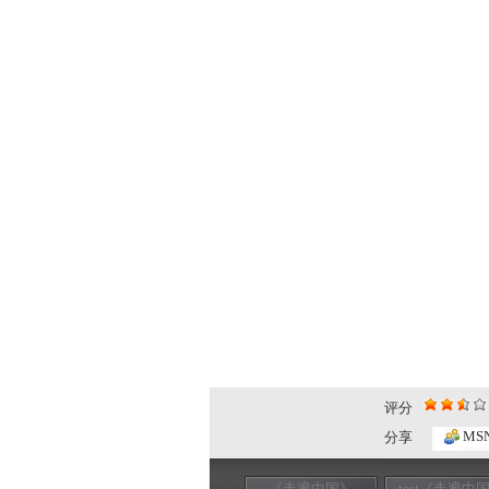
评分
MS
分享
《走遍中国》
test《走遍中