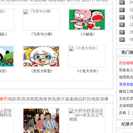
《
5
《
6
《
7
《
8
《
9
战队》
《飞哥与小佛》
《小破孩》
《
10
热门
历史秘
军政名
动员》
《竞技大联盟》
《小龙大功夫》
地理风
灵异未
建筑工
文化艺
映厅
|
电影库
|
高清美图
|
热辣资讯
|
新片速递
|
精品栏目
|
电影滚播
文体明
庆典
纪录