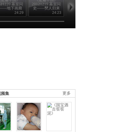
121220 墓室问
20121219 墓室问
20121218 墓室问
20121217 墓
——地下画廊
史——僰人归来
史——悬棺之谜
史——选陵疑
24:29
24:23
24:52
24
视频集
更多