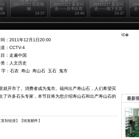
室问
20121223 岩箭揭
20121222 墓室问
20121221 墓室问
20
秘
秘
史——兵书出世
史——地下王宫
史
:09
24:37
24:40
24:37
锘�
间：2011年12月1日20:00
频道：
CCTV-4
栏目：
走遍中国
分类：人文历史
 字：
石农
寿山
寿山石
玉石
鬼市
里就开市了。消费者成为鬼市。福州出产寿山石，人们希望买
生了许多石头专家，本节目将为您介绍寿山石和出产寿山石的
最新
【
复制链接
】【
转发邮件
】