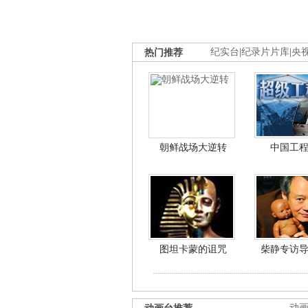
热门推荐
纪实台
|
纪录片片库
|
央
朝鲜战场大逆转
中国工
图坦卡蒙的诅咒
柴静专访
动