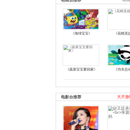
动画台推荐
《海绵宝宝》
《花精灵
《蔬菜宝宝要回家》
《功夫总
电影台推荐
大片放