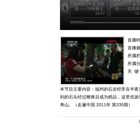
20121224 走进南
20121223 墓
昌——29座滕王
史——岩箭揭
阁
24:57
01
首播时
首播
所属
所属
关 键
本节目主要内容：福州的石农经常在半夜
到的石头经过雕琢后成为精品，这里也诞
寿山。（走遍中国 2011年 第335期）