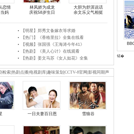
认恋情
林凤娇为成龙
大胆为舒淇说话
利当妈
庆祝58岁生日
余文乐义气相挺
【明星】郑秀文备嫁衣等求婚
【热门】《香格里拉》全集在线看
B
【视频】张国强《王海涛今年41》
【热剧】《美人心计》在线观看
锘�
【热剧】姜文马苏《女人如花》全集
剧检索
|
热剧点播
|
电视剧库
|
趣味策划
|
CCTV-8官网
|
影视同期声
星
一日夫妻百日恩
雪狼谷