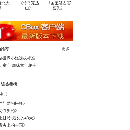
奇北大
《传奇完达
《国宝酒古窖
》
山》
窖泥》
柚推荐
更多
秘世界小姐选拔标准
结童心 回味童年趣事
专辑热播榜
本月
性与爱的抉择》
两性奥秘》
上甘岭-最长的43天》
舌尖上的中国》