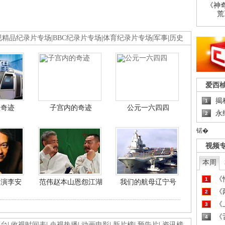
《神
荒
视精品纪录片专场
|
BBC纪录片专场
|
体育纪录片专场
|
军事
|
历史
爱西
揭
1
程奇迹
子宫内的奇迹
公元一六四四
永
2
锘�
视频
本周
《
1
导演李安
范伟赵本山恩怨江湖
我们的航母辽宁号
《
2
《
3
《
4
画台
|
收视时间表
|
央视热播
|
动画电影
|
新片榜
|
预告片
|
资讯榜