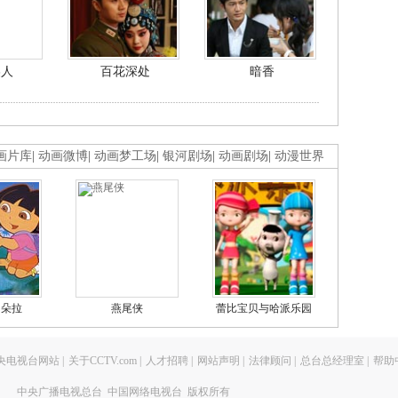
美人
百花深处
暗香
画片库
|
动画微博
|
动画梦工场
|
银河剧场
|
动画剧场
|
动漫世界
的朵拉
燕尾侠
蕾比宝贝与哈派乐园
央电视台网站
|
关于CCTV.com
|
人才招聘
|
网站声明
|
法律顾问
|
总台总经理室
|
帮助
中央广播电视总台 中国网络电视台 版权所有