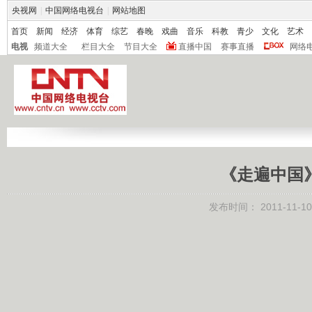
央视网
|
中国网络电视台
|
网站地图
首页
新闻
经济
体育
综艺
春晚
戏曲
音乐
科教
青少
文化
艺术
电视
频道大全
栏目大全
节目大全
直播中国
赛事直播
网络
《走遍中国》 
发布时间：
2011-11-10