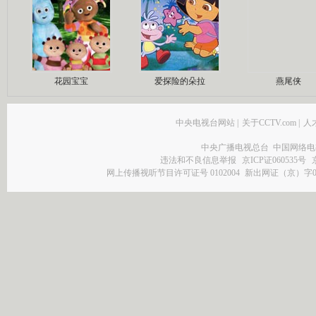
花园宝宝
爱探险的朵拉
燕尾侠
中央电视台网站
|
关于CCTV.com
|
人
中央广播电视总台 中国网络电
违法和不良信息举报
京ICP证060535号
网上传播视听节目许可证号 0102004
新出网证（京）字0