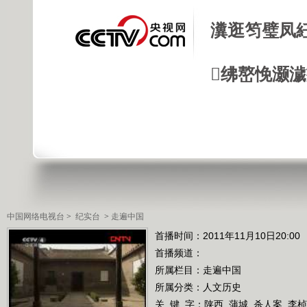
瀵逛笉璧凤
绋嶅悗灏
中国网络电视台
>
纪实台
>
走遍中国
首播时间：2011年11月10日20:00
首播频道：
所属栏目：
走遍中国
所属分类：人文历史
关 键 字：
陕西
蒲城
杀人案
李桢