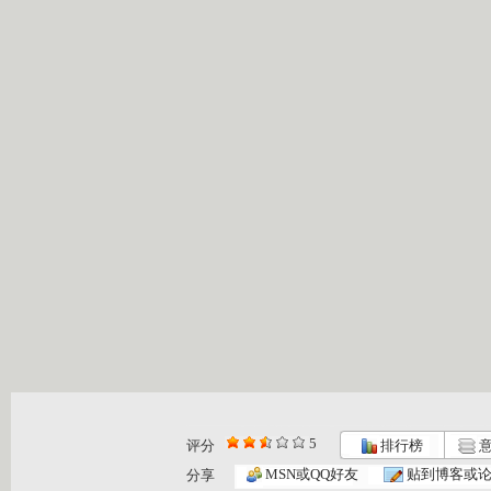
5
评分
排行榜
意
MSN或QQ好友
贴到博客或
分享