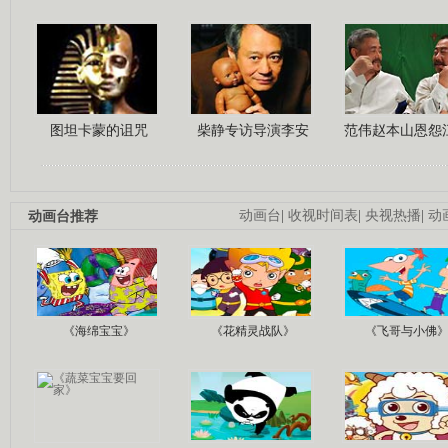
图坦卡蒙的诅咒
柴静专访导演李安
范伟赵本山恩怨
动画台推荐
动画台
|
收视时间表
|
央视热播
|
动
《海绵宝宝》
《花精灵战队》
《飞哥与小佛