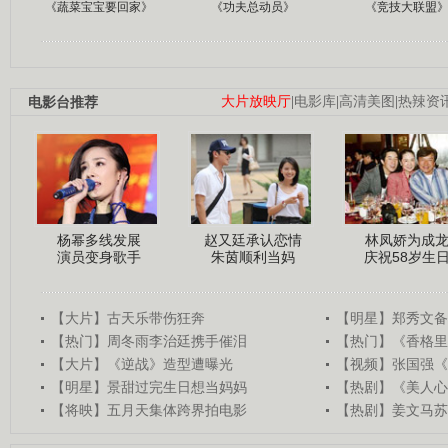
《蔬菜宝宝要回家》
《功夫总动员》
《竞技大联盟
电影台推荐
大片放映厅
|
电影库
|
高清美图
|
热辣资
杨幂多线发展
赵又廷承认恋情
林凤娇为成
演员变身歌手
朱茵顺利当妈
庆祝58岁生
【大片】古天乐带伤狂奔
【明星】郑秀文备
【热门】周冬雨李治廷携手催泪
【热门】《香格里
【大片】《逆战》造型遭曝光
【视频】张国强《
【明星】景甜过完生日想当妈妈
【热剧】《美人心
【将映】五月天集体跨界拍电影
【热剧】姜文马苏