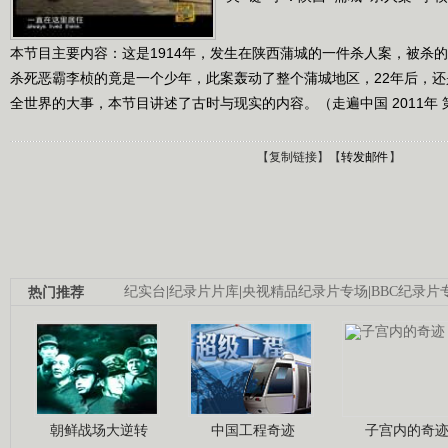
本节目主要内容：这是1914年，发生在陕西蒲城的一件杀人案，被杀
杀死恶霸李桢的竟是一个少年，此案轰动了整个蒲城地区，22年后，
全世界的大事，本节目讲述了古时与现实的内容。（走遍中国 2011年 第
【
复制链接
】【
转发邮件
】
热门推荐
纪实台
|
纪录片片库
|
央视精品纪录片专场
|
BBC纪录片
朝鲜战场大逆转
中国工程奇迹
子宫内的奇