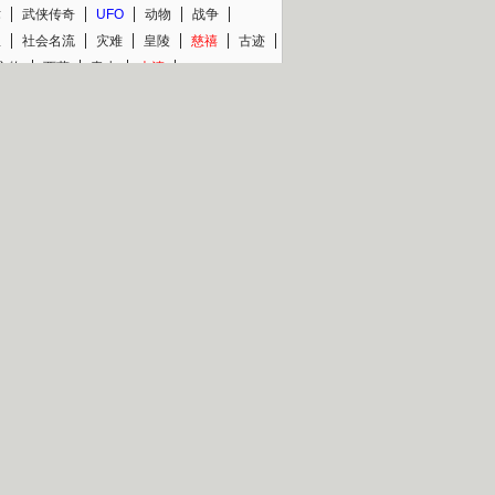
术
武侠传奇
UFO
动物
战争
星
社会名流
灾难
皇陵
慈禧
古迹
文物
西藏
青少
大清
片热映专场
更多
BC纪录片专场
央视精品纪录片