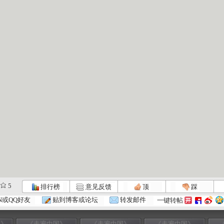
5
排行榜
意见反馈
顶
踩
N或QQ好友
贴到博客或论坛
转发邮件
一键转帖
国》
《走遍中国》
《走遍中国》
《走遍中国》