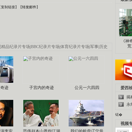
【
复制链接
】【
转发邮件
】
《神
荒
视精品纪录片专场
|
BBC纪录片专场
|
体育纪录片专场
|
军事
|
历史
程奇迹
子宫内的奇迹
公元一六四四
爱西
揭
1
永
2
锘�
视频
导演李安
范伟赵本山恩怨江湖
我们的航母辽宁号