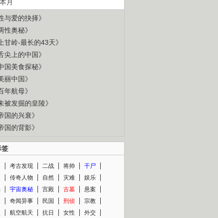
本月
性与爱的抉择》
两性奥秘》
上甘岭-最长的43天》
舌尖上的中国》
中国美食探秘》
美丽中国》
百年航母》
未被发掘的皇陵》
帝国的兴衰》
帝国的背影》
标签
闻
考古发现
二战
将帅
干尸
人
传奇人物
自然
灾难
娱乐
光
宇宙奥秘
宫殿
古墓
悬案
知
奇闻异事
民国
刑侦
宗教
程
航空航天
抗日
女性
外交