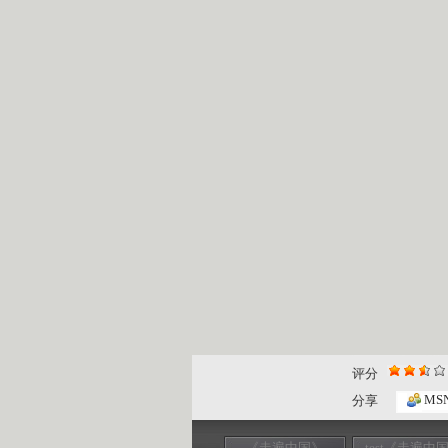
评分
MS
分享
《走遍中国》
test《走遍中