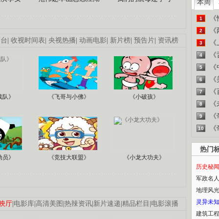
本周
《
1
《
2
画台
|
收视时间表
|
央视热播
|
动画电影
|
新片榜
|
预告片
|
资讯榜
《
3
《
4
《
5
《
6
《
7
战队》
《飞哥与小佛》
《小破孩》
《
8
《
9
《
10
热门
动员》
《竞技大联盟》
《小龙大功夫》
历史秘
军政名
地理风
灵异未
映厅
|
电影库
|
高清美图
|
热辣资讯
|
新片速递
|
精品栏目
|
电影滚播
建筑工