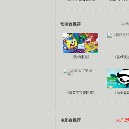
动画台推荐
动
《海绵宝宝》
《花精灵
《蔬菜宝宝要回家》
《功夫总
电影台推荐
大片放