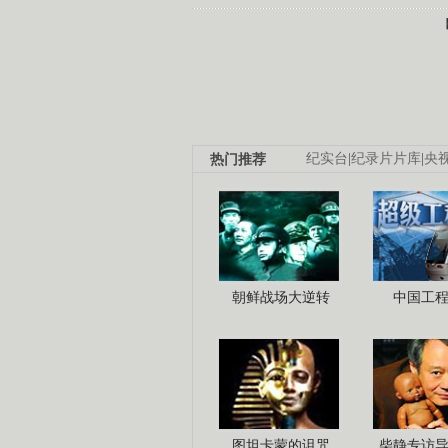
热门推荐
纪实台
|
纪录片片库
|
央
朝鲜战场大逆转
中国工
图坦卡蒙的诅咒
柴静专访