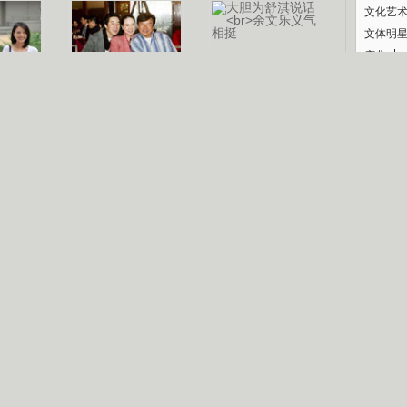
文化艺
文体明
庆典
纪录
认恋情
林凤娇为成龙
大胆为舒淇说话
利当妈
庆祝58岁生日
余文乐义气相挺
【明星】郑秀文备嫁衣等求婚
【热门】《香格里拉》全集在线看
【视频】张国强《王海涛今年41》
【热剧】《美人心计》在线观看
B
【热剧】姜文马苏《女人如花》全集
锘�
剧检索
|
热剧点播
|
电视剧库
|
趣味策划
|
CCTV-8官网
|
影视同期声