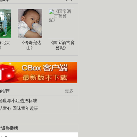
奇北大
《传奇完达
《国宝酒古窖
》
山》
窖泥》
柚推荐
更多
秘世界小姐选拔标准
结童心 回味童年趣事
专辑热播榜