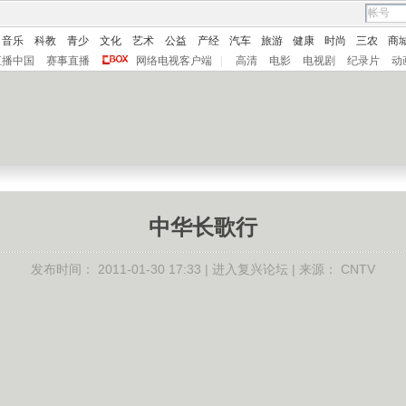
音乐
科教
青少
文化
艺术
公益
产经
汽车
旅游
健康
时尚
三农
商
直播中国
赛事直播
网络电视客户端
|
高清
电影
电视剧
纪录片
动
中华长歌行
发布时间：
2011-01-30 17:33 |
进入复兴论坛
| 来源：
CNTV