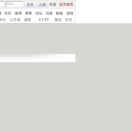
登录
注册
客服
设为首页
城
社区
微博
博客
论坛
访谈
邮箱
游戏
画片
公开课
播客
|
CCTV
频道
栏目