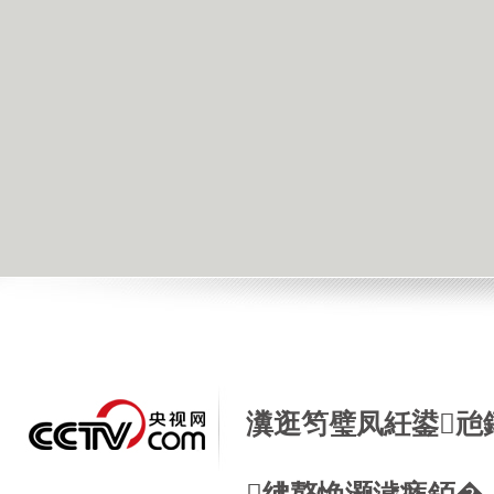
瀵逛笉璧凤紝鍙兘