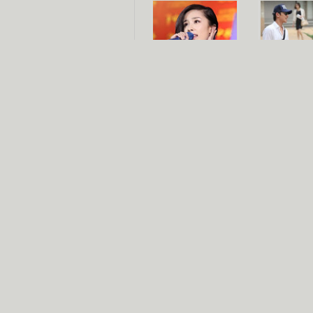
杨幂多线发展
赵又廷承
演员变身歌手
朱茵顺
【大片】古天乐带伤狂奔
【热门】周冬雨李治廷携手催泪
【大片】《逆战》造型遭曝光
【明星】景甜过完生日想当妈妈
【将映】五月天集体跨界拍电影
电视剧推荐
电视剧台
|
热