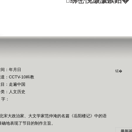
绋嶅悗灏濊瘯銆�
时间：年月日
锘�
频道：
CCTV-10科教
栏目：
走遍中国
分类：人文历史
 字：
了北宋大政治家、大文学家范仲淹的名篇《岳阳楼记》中的语
准确地表现了节目的制作主旨。
最新