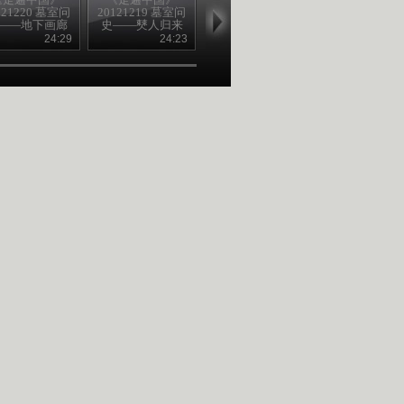
121220 墓室问
20121219 墓室问
20121218 墓室问
20121217 墓
——地下画廊
史——僰人归来
史——悬棺之谜
史——选陵疑
24:29
24:23
24:52
24