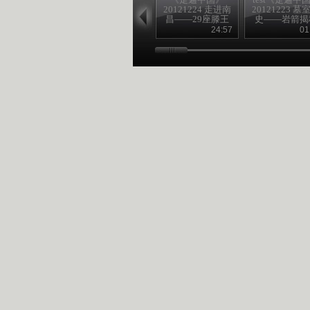
20121224 走进南
20121223 墓
昌——29座滕王
史——岩箭揭
阁
24:57
01