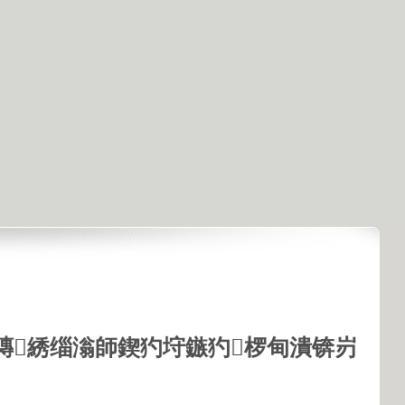
鏄綉缁滃師鍥犳垨鏃犳椤甸潰锛岃