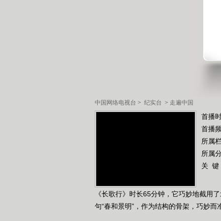
中国网络电视台
>
纪实台
>
走遍中国
首播
首播
所属
所属
关 键
《长歌行》时长65分钟，它巧妙地截用
句“春和景明”，作为结构的骨架，巧妙而